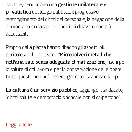
capitale, denunciano una
gestione unilaterale e
Genova,
privatistica
del luogo pubblico, il progressivo
il
sangue
restringimento dei diritti del personale, la negazione della
della
democrazia sindacale e condizioni di lavoro non più
ragione
accettabili.
120
anni
Proprio dalla piazza hanno ribadito gli aspetti più
Cgil
pericolosi del loro lavoro: “
Micropolveri metalliche
Collettiva
nell’aria, sale senza adeguata climatizzazione
, rischi per
Academy
la salute di chi lavora e per la conservazione delle opere:
tutto questo non può essere ignorato”, scandisce la Fp.
Collettiva
Play
Rubriche
La cultura è un servizio pubblico
, aggiunge il sindacato,
“diritti, salute e democrazia sindacale non si calpestano”.
Collettiva
Talk
La
settimana
Leggi anche
Collettiva