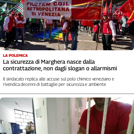
Liguria
Lombardia
Marche
Piemonte
Puglia
Sardegna
Sicilia
LA POLEMICA
Toscana
La sicurezza di Marghera nasce dalla
Trentino
contrattazione, non dagli slogan o allarmismi
Umbria
Il sindacato replica alle accuse sul polo chimico veneziano e
Valle
rivendica decenni di battaglie per sicurezza e ambiente
D'Aosta
Veneto
Archivio
Storico
1955-
2014