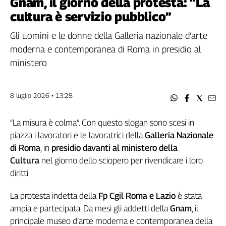
Gnam, il giorno della protesta: “La
Filcams
cultura è servizio pubblico”
Filctem
Fillea
Gli uomini e le donne della Galleria nazionale d’arte
Filt
moderna e contemporanea di Roma in presidio al
Fiom
ministero
Fisac
Flai
8 luglio 2026 • 13:28
Flc
Fp
“La misura è colma”. Con questo slogan sono scesi in
Nidil
piazza i lavoratori e le lavoratrici della
Galleria Nazionale
Slc
di Roma
, in
presidio davanti al ministero della
Spi
Cultura
nel giorno dello sciopero per rivendicare i loro
Inca
diritti.
Caaf
La protesta indetta della
Fp Cgil Roma e Lazio
è stata
Speciali
ampia e partecipata. Da mesi gli addetti della
Gnam
, il
G8
principale museo d’arte moderna e contemporanea della
di