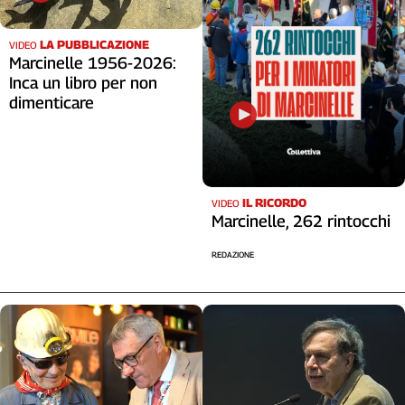
Cerca
LA PUBBLICAZIONE
VIDEO
Marcinelle 1956-2026:
Inca un libro per non
Contatti
dimenticare
La
redazione
IL RICORDO
VIDEO
Newsletter
Marcinelle, 262 rintocchi
REDAZIONE
Social