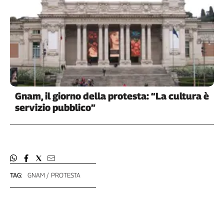
Genova,
il
sangue
della
ragione
120
anni
Cgil
Gnam, il giorno della protesta: “La cultura è
Collettiva
servizio pubblico”
Academy
Collettiva
Play
Rubriche
Collettiva
TAG:
GNAM
PROTESTA
Talk
La
settimana
Collettiva