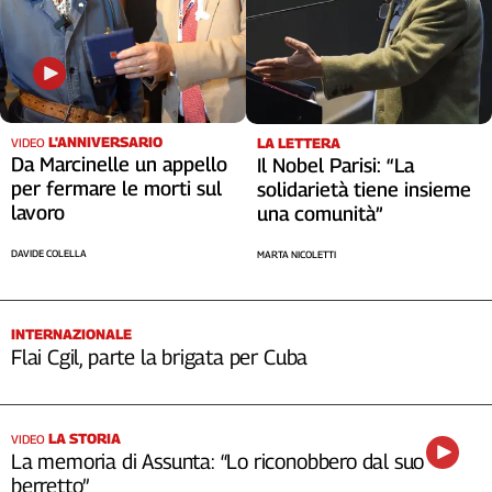
L'ANNIVERSARIO
LA LETTERA
VIDEO
Da Marcinelle un appello
Il Nobel Parisi: “La
per fermare le morti sul
solidarietà tiene insieme
lavoro
una comunità”
DAVIDE COLELLA
MARTA NICOLETTI
INTERNAZIONALE
Flai Cgil, parte la brigata per Cuba
LA STORIA
VIDEO
La memoria di Assunta: “Lo riconobbero dal suo
berretto”