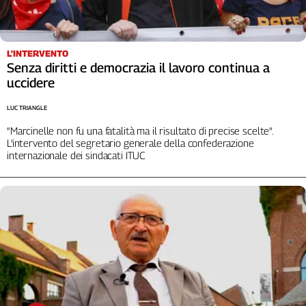
L'Italia
nel
Lavoro
L'INTERVENTO
Senza diritti e democrazia il lavoro continua a
Territori
uccidere
Abruzzo-
LUC TRIANGLE
Molise
Alto
“Marcinelle non fu una fatalità ma il risultato di precise scelte”.
Adige
L’intervento del segretario generale della confederazione
internazionale dei sindacati ITUC
Basilicata
Calabria
Campania
Emilia-
Romagna
Friuli
Venezia
Giulia
Lazio