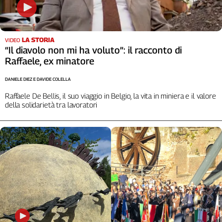
Liguria
Lombardia
Marche
LA STORIA
VIDEO
Piemonte
“Il diavolo non mi ha voluto”: il racconto di
Puglia
Raffaele, ex minatore
Sardegna
Sicilia
DANIELE DIEZ E DAVIDE COLELLA
Toscana
Raffaele De Bellis, il suo viaggio in Belgio, la vita in miniera e il valore
della solidarietà tra lavoratori
Trentino
Umbria
Valle
D'Aosta
Veneto
Archivio
Storico
1955-
2014