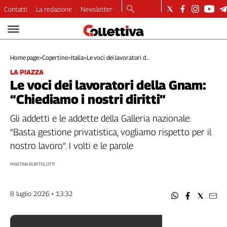
Contatti
La redazione
Newsletter
Video
Podcast
Home page
>
Copertine
>
Italia
>
Le voci dei lavoratori d...
Dirette
LA PIAZZA
Longform
Le voci dei lavoratori della Gnam:
Copertine
“Chiediamo i nostri diritti”
Economia
Lavoro
Gli addetti e le addette della Galleria nazionale:
Ambiente
“Basta gestione privatistica, vogliamo rispetto per il
Diritti
nostro lavoro”. I volti e le parole
Welfare
MARTINA BORTOLOTTI
Italia
Internazionale
8 luglio 2026 • 13:32
Culture
Categorie