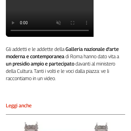
Filcams
Filctem
Fillea
Filt
Fiom
Fisac
Gli addetti e le addette della
Galleria nazionale d’arte
Flai
moderna e contemporanea
di Roma hanno dato vita a
Flc
un presidio ampio e partecipato
davanti al ministero
Fp
della Cultura. Tanti i volti e le voci dalla piazza: ve li
Nidil
raccontiamo in un video.
Slc
Spi
Inca
Caaf
Leggi anche
Speciali
G8
di