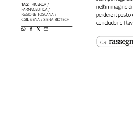
Girasoli
TAG:
RICERCA
nell’immagine di
Il
FARMACEUTICA
perdere il posto 
REGIONE TOSCANA
Sassolino
CGIL SIENA
SIENA BIOTECH
concludono I lav
Linea
Economica
Tech
It
Easy
Inserti
Idea
Diffusa
InFlai
Le
trasmissioni
tv
Work
in
Progress