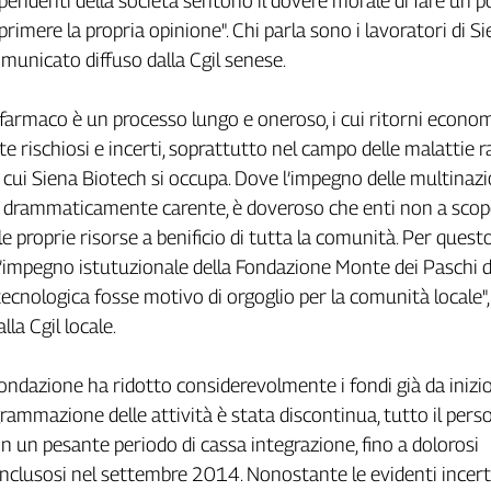
ipendenti della società sentono il dovere morale di fare un pò
primere la propria opinione". Chi parla sono i lavoratori di S
omunicato diffuso dalla Cgil senese.
n farmaco è un processo lungo e oneroso, i cui ritorni econo
 rischiosi e incerti, soprattutto nel campo delle malattie r
di cui Siena Biotech si occupa. Dove l’impegno delle multinazi
 drammaticamente carente, è doveroso che enti non a scop
e proprie risorse a benificio di tutta la comunità. Per questo
’impegno istutuzionale della Fondazione Monte dei Paschi d
otecnologica fosse motivo di orgoglio per la comunità locale"
lla Cgil locale.
ondazione ha ridotto considerevolmente i fondi già da inizi
grammazione delle attività è stata discontinua, tutto il pers
in un pesante periodo di cassa integrazione, fino a dolorosi
nclusosi nel settembre 2014. Nonostante le evidenti incert