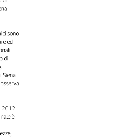
 di
iena
mici sono
are ed
onali
o di
,
i Siena
, osserva
o 2012.
onale è
ezze,