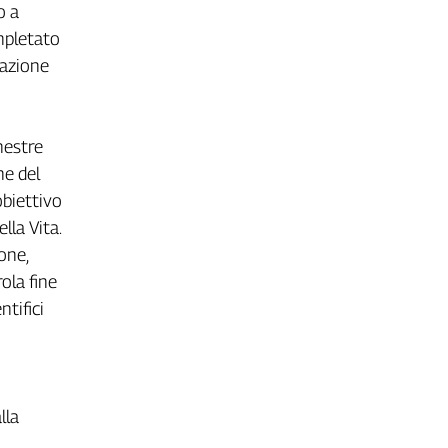
o a
mpletato
vazione
mestre
ne del
obiettivo
lla Vita.
one,
ola fine
ntifici
lla