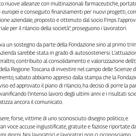
to nuove alleanze con multinazionali farmaceutiche, portat
 europei e conseguito finanziamenti per nuovi progetti, co
ione aziendale, proposto e ottenuto dal socio Fmps l’appro
iale per il rilancio della società", proseguono i lavoratori.
eva un sostegno da parte della Fondazione sino al primo tri
zienda sarebbe stata in grado di autosostenersi. L‘attuazio
eraltro, contribuito al consolidamento e valorizzazione dell’
lla Regione Toscana di investire nel campo delle Scienze de
ento, sabato abbiamo appreso dalla stampa che la Fondazi
so ed approvato il piano di rilancio, ha deciso di porre la par
vanificando l’intenso lavoro degli ultimi anni e i risultati scie
matizza ancora il comunicato.
ere, forse, vittime di uno sconosciuto disegno politico, e
an voce accuse ingiustificate, gratuite e faziose riportate da
imi giorni. Noi lavoratrici e lavoratori non ci riconosciamo