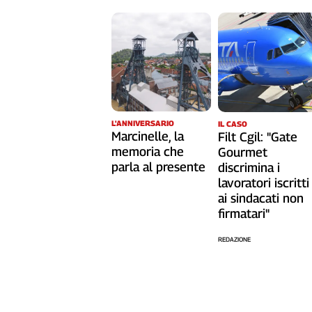
Liguria
Lombardia
Marche
Piemonte
Puglia
Sardegna
Sicilia
L'ANNIVERSARIO
IL CASO
Toscana
Marcinelle, la
Filt Cgil: "Gate
Trentino
memoria che
Gourmet
parla al presente
discrimina i
Umbria
lavoratori iscritti
Valle
ai sindacati non
D'Aosta
firmatari"
Veneto
REDAZIONE
Archivio
Storico
1955-
2014