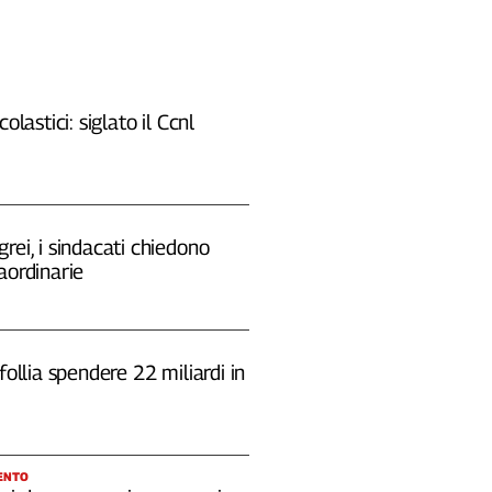
colastici: siglato il Ccnl
rei, i sindacati chiedono
aordinarie
 follia spendere 22 miliardi in
ENTO