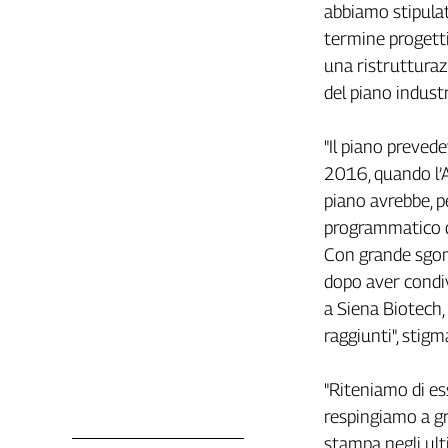
abbiamo stipula
Genova,
termine progetti
il
sangue
una ristrutturaz
della
del piano industr
ragione
120
"Il piano preved
anni
2016, quando l’A
Cgil
piano avrebbe, p
Collettiva
Academy
programmatico de
Con grande sgom
Collettiva
dopo aver condivi
Play
Rubriche
a Siena Biotech, 
raggiunti", stig
Collettiva
Talk
La
"Riteniamo di ess
settimana
respingiamo a gr
Collettiva
stampa negli ult