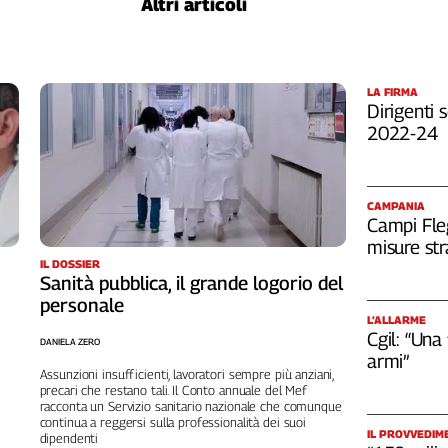
Altri articoli
LA FIRMA
Dirigenti s
2022-24
CAMPANIA
Campi Fleg
misure str
IL DOSSIER
Sanità pubblica, il grande logorio del
personale
L’ALLARME
Cgil: “Una
DANIELA ZERO
armi”
Assunzioni insufficienti, lavoratori sempre più anziani,
precari che restano tali. Il Conto annuale del Mef
racconta un Servizio sanitario nazionale che comunque
continua a reggersi sulla professionalità dei suoi
IL PROVVEDIM
dipendenti