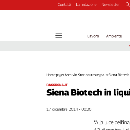
Contatti
La redazione
Newsletter
Video
Podcast
Dirette
Lavoro
Ambiente
Longform
Copertine
Economia
Lavoro
Ambiente
Home page
>
Archivio Storico
>
rassegna.it
>
Siena Biotech i
Diritti
RASSEGNA.IT
Welfare
Siena Biotech in liqu
Italia
Internazionale
17 dicembre 2014 • 00:00
Culture
"Alla luce dell’i
Categorie