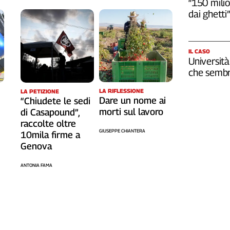
“150 milio
dai ghetti”
IL CASO
Università
che sembr
LA RIFLESSIONE
LA PETIZIONE
Dare un nome ai
“Chiudete le sedi
morti sul lavoro
di Casapound”,
raccolte oltre
GIUSEPPE CHIANTERA
10mila firme a
Genova
ANTONIA FAMA