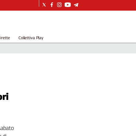
irette
Collettiva Play
ori
 sabato