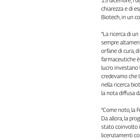
13 dicembre, i d
Filcams
chiarezza e di es
Filctem
Biotech, in un c
Fillea
Filt
"La ricerca di u
Fiom
sempre altamente
Fisac
orfane di cura, 
Flai
farmaceutiche è
Flc
lucro investano l
Fp
credevamo che l
Nidil
nella ricerca bi
Slc
la nota diffusa da
Spi
Inca
"Come noto, la F
Caaf
Da allora, la pro
Speciali
stato coinvolto 
G8
licenziamenti co
di