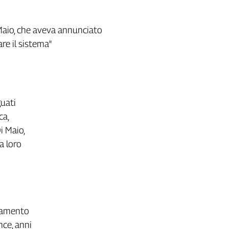
i Maio, che aveva annunciato
are il sistema"
guati
ca,
i Maio,
a loro
eramento
nce, anni