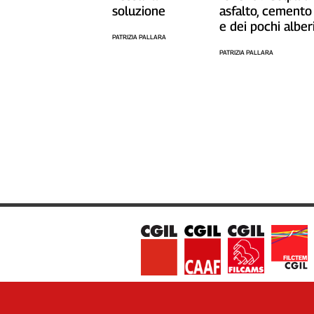
soluzione
asfalto, cemento
Cerca
e dei pochi alber
PATRIZIA PALLARA
PATRIZIA PALLARA
Contatti
La
redazione
Newsletter
Social