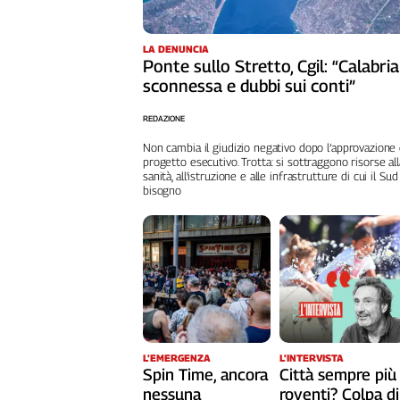
Liguria
Lombardia
LA DENUNCIA
Marche
Ponte sullo Stretto, Cgil: “Calabria
Piemonte
sconnessa e dubbi sui conti”
Puglia
REDAZIONE
Sardegna
Sicilia
Non cambia il giudizio negativo dopo l’approvazione 
progetto esecutivo. Trotta: si sottraggono risorse all
Toscana
sanità, all'istruzione e alle infrastrutture di cui il Sud
bisogno
Trentino
Umbria
Valle
D'Aosta
Veneto
Archivio
Storico
1955-
L’EMERGENZA
L’INTERVISTA
2014
Spin Time, ancora
Città sempre più
nessuna
roventi? Colpa di