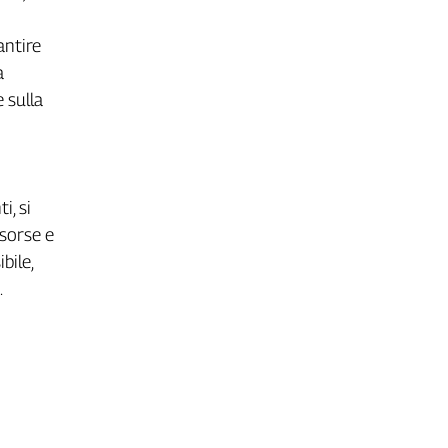
antire
a
e sulla
i, si
isorse e
bile,
.