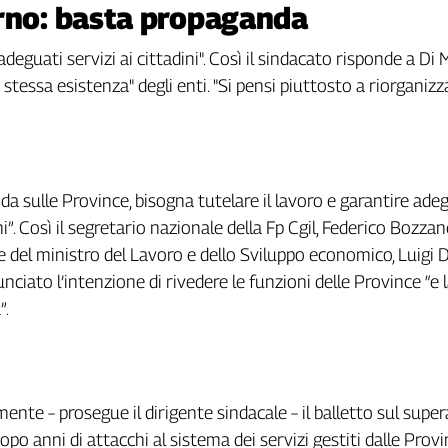
erno: basta propaganda
adeguati servizi ai cittadini". Così il sindacato risponde a D
a stessa esistenza" degli enti. "Si pensi piuttosto a riorganizz
a sulle Province, bisogna tutelare il lavoro e garantire ade
ini”. Così il segretario nazionale della Fp Cgil, Federico Bozzan
le del ministro del Lavoro e dello Sviluppo economico, Luigi D
ciato l’intenzione di rivedere le funzioni delle Province “e l
”.
ente – prosegue il dirigente sindacale – il balletto sul sup
opo anni di attacchi al sistema dei servizi gestiti dalle Provi