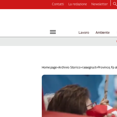
Contatti
La redazione
Newsletter
Video
Podcast
Dirette
Lavoro
Ambiente
Longform
Copertine
Economia
Lavoro
Ambiente
Home page
>
Archivio Storico
>
rassegna.it
>
Province, Fp al
Diritti
Welfare
Italia
Internazionale
Culture
Categorie