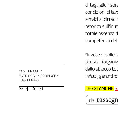
Girasoli
di tagli alle ri
Il
condizioni di lav
Sassolino
servizi ai citta
Linea
retorica sull’inu
Economica
Tech
totale assenza di
It
competenza del s
Easy
“Invece di sollet
Inserti
pensi a riorganiz
Idea
dallo sblocco tot
Diffusa
TAG:
FP CGIL
infatti, garantir
ENTI LOCALI
PROVINCE
InFlai
LUIGI DI MAIO
Le
LEGGI ANCHE
S
trasmissioni
tv
Work
in
Progress