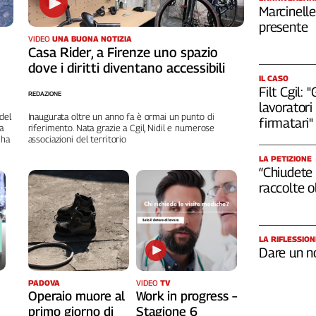
Marcinelle
presente
VIDEO
UNA BUONA NOTIZIA
Casa Rider, a Firenze uno spazio
dove i diritti diventano accessibili
IL CASO
Filt Cgil:
REDAZIONE
lavoratori 
del
Inaugurata oltre un anno fa è ormai un punto di
firmatari"
a
riferimento. Nata grazie a Cgil, Nidil e numerose
 ha
associazioni del territorio
LA PETIZIONE
“Chiudete 
raccolte 
LA RIFLESSION
Dare un n
PADOVA
VIDEO
TV
Operaio muore al
Work in progress –
primo giorno di
Stagione 6