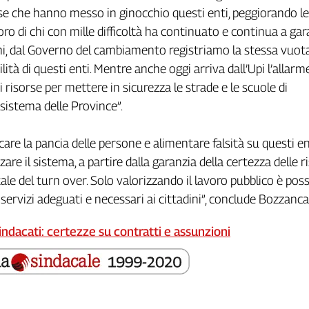
sorse che hanno messo in ginocchio questi enti, peggiorando le
oro di chi con mille difficoltà ha continuato e continua a gar
dini, dal Governo del cambiamento registriamo la stessa vuot
tilità di questi enti. Mentre anche oggi arriva dall’Upi l’allarm
 risorse per mettere in sicurezza le strade e le scuole di
istema delle Province”.
icare la pancia delle persone e alimentare falsità su questi ent
zare il sistema, a partire dalla garanzia della certezza delle r
ale del turn over. Solo valorizzando il lavoro pubblico è possi
e servizi adeguati e necessari ai cittadini”, conclude Bozzanca
indacati: certezze su contratti e assunzioni