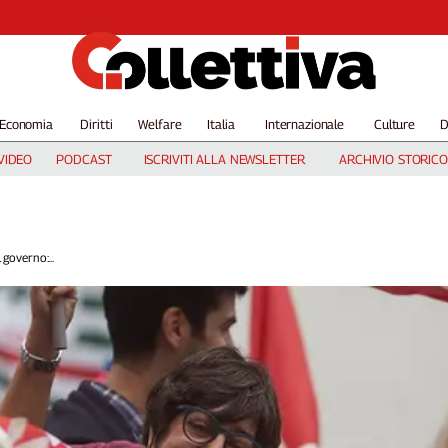
Economia
Diritti
Welfare
Italia
Internazionale
Culture
D
VIDEO
PODCAST
ISCRIVITI ALLA NEWSLETTER
ARCHIVIO STORICO
 governo:...