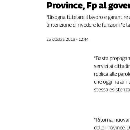
Province, Fp al gov
Genova,
il
"Bisogna tutelare il lavoro e garantire 
sangue
l'intenzione di rivedere le funzioni "e l
della
ragione
120
25 ottobre 2018 • 12:44
anni
Cgil
“Basta propagand
Collettiva
Academy
servizi ai cittad
replica alle paro
Collettiva
che oggi ha annun
Play
Rubriche
stessa esistenza
Collettiva
Talk
La
settimana
“Ritorna, nuovam
Collettiva
delle Province. D