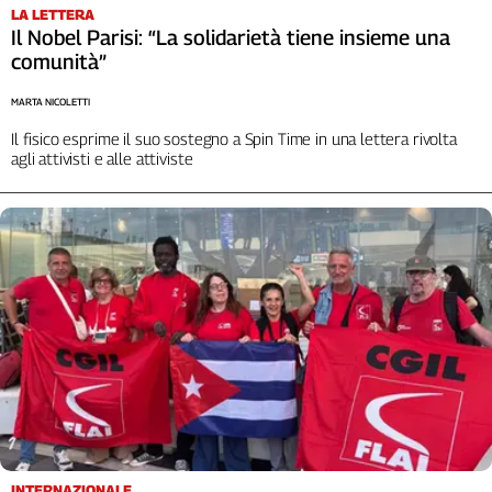
LA LETTERA
L'Italia
Il Nobel Parisi: “La solidarietà tiene insieme una
nel
comunità”
Lavoro
MARTA NICOLETTI
Territori
Il fisico esprime il suo sostegno a Spin Time in una lettera rivolta
Abruzzo-
agli attivisti e alle attiviste
Molise
Alto
Adige
Basilicata
Calabria
Campania
Emilia-
Romagna
Friuli
Venezia
Giulia
Lazio
INTERNAZIONALE