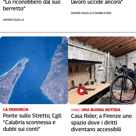
“Lo riconobbero dal suo
lavoro uccide ancora”
Cerca
berretto”
DAVIDE COLELLA E DANIELE DIEZ
DAVIDE COLELLA
Contatti
La
redazione
Newsletter
Social
LA DENUNCIA
UNA BUONA NOTIZIA
VIDEO
Ponte sullo Stretto, Cgil:
Casa Rider, a Firenze uno
“Calabria sconnessa e
spazio dove i diritti
dubbi sui conti”
diventano accessibili