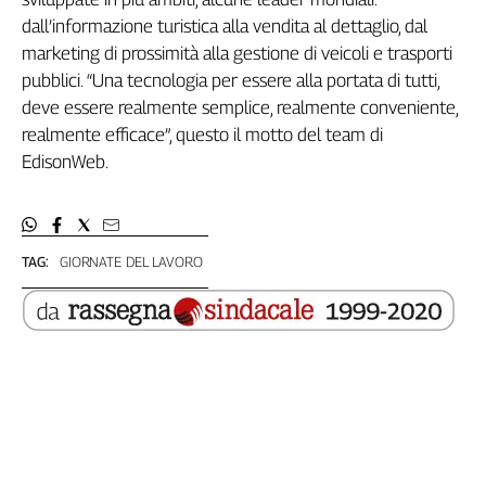
Genova,
dall’informazione turistica alla vendita al dettaglio, dal
il
marketing di prossimità alla gestione di veicoli e trasporti
sangue
pubblici. “Una tecnologia per essere alla portata di tutti,
della
deve essere realmente semplice, realmente conveniente,
ragione
realmente efficace”, questo il motto del team di
120
EdisonWeb.
anni
Cgil
Collettiva
Academy
TAG:
GIORNATE DEL LAVORO
Collettiva
Play
Rubriche
Collettiva
Talk
La
settimana
Collettiva