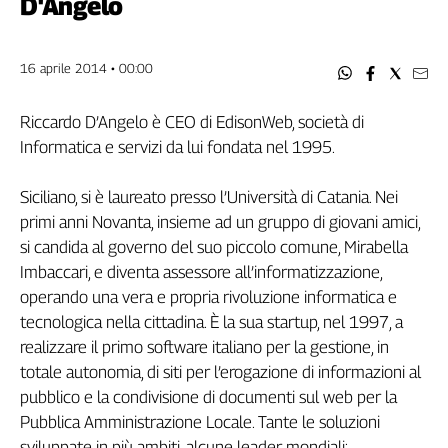
D'Angelo
Filcams
Filctem
Fillea
16 aprile 2014 • 00:00
Filt
Fiom
Riccardo D’Angelo è CEO di EdisonWeb, società di
Fisac
Informatica e servizi da lui fondata nel 1995.
Flai
Flc
Siciliano, si è laureato presso l’Università di Catania. Nei
Fp
primi anni Novanta, insieme ad un gruppo di giovani amici,
si candida al governo del suo piccolo comune, Mirabella
Nidil
Imbaccari, e diventa assessore all’informatizzazione,
Slc
operando una vera e propria rivoluzione informatica e
Spi
tecnologica nella cittadina. È la sua startup, nel 1997, a
Inca
realizzare il primo software italiano per la gestione, in
Caaf
totale autonomia, di siti per l’erogazione di informazioni al
Speciali
pubblico e la condivisione di documenti sul web per la
Pubblica Amministrazione Locale. Tante le soluzioni
G8
sviluppate in più ambiti, alcune leader mondiali:
di