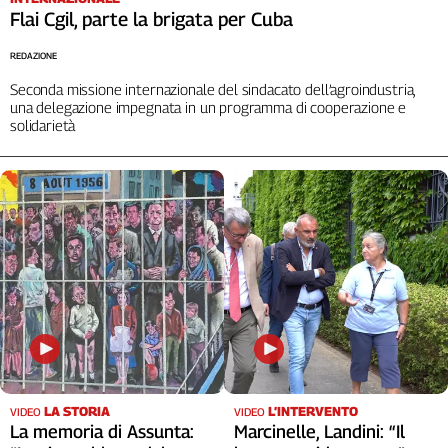
Liguria
Flai Cgil, parte la brigata per Cuba
Lombardia
Marche
REDAZIONE
Piemonte
Seconda missione internazionale del sindacato dell’agroindustria,
una delegazione impegnata in un programma di cooperazione e
Puglia
solidarietà
Sardegna
Sicilia
Toscana
Trentino
Umbria
Valle
D'Aosta
Veneto
Archivio
Storico
1955-
2014
LA STORIA
L’INTERVENTO
VIDEO
VIDEO
La memoria di Assunta:
Marcinelle, Landini: “Il