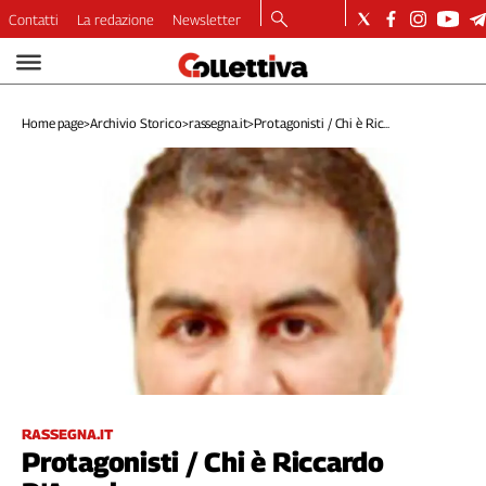
Contatti
La redazione
Newsletter
Video
Podcast
Home page
>
Archivio Storico
>
rassegna.it
>
Protagonisti / Chi è Ric...
Dirette
Longform
Copertine
Economia
Lavoro
Ambiente
Diritti
Welfare
Italia
Internazionale
Culture
RASSEGNA.IT
Protagonisti / Chi è Riccardo
Categorie