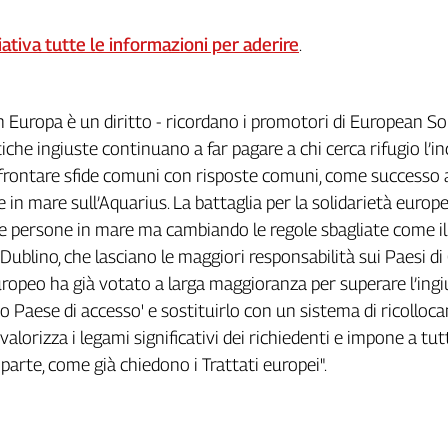
ziativa tutte le informazioni per aderire
.
n Europa è un diritto - ricordano i promotori di European Soli
iche ingiuste continuano a far pagare a chi cerca rifugio l’i
ffrontare sfide comuni con risposte comuni, come successo 
 in mare sull’Aquarius. La battaglia per la solidarietà europ
elle persone in mare ma cambiando le regole sbagliate come il
ublino, che lasciano le maggiori responsabilità sui Paesi di
ropeo ha già votato a larga maggioranza per superare l’ing
imo Paese di accesso' e sostituirlo con un sistema di ricollo
lorizza i legami significativi dei richiedenti e impone a tutt
a parte, come già chiedono i Trattati europei".