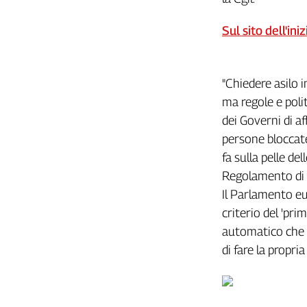
Girasoli
Il
Sul sito dell'ini
Sassolino
Linea
Economica
"Chiedere asilo i
Tech
It
ma regole e polit
Easy
dei Governi di a
persone bloccate
Inserti
fa sulla pelle d
Idea
Regolamento di D
Diffusa
Il Parlamento eu
InFlai
criterio del 'pr
Le
automatico che va
trasmissioni
di fare la propri
tv
Work
in
Progress