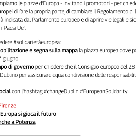
empiamo le piazze d’Europa - invitano i promotori - per chied
uropei di fare la propria parte, di cambiare il Regolamento di
ià indicata dal Parlamento europeo e di aprire vie legali e si
 i Paesi Ue".
iedere #solidarietàeuropea:
mobilitazione e segna sulla mappa
la piazza europea dove p
7 giugno.
capo di governo
per chiedere che il Consiglio europeo del 28 
ublino per assicurare equa condivisione delle responsabili
ocial
con l’hashtag #changeDublin #EuropeanSolidarity
 Firenze
'Europa si gioca il futuro
anche a Potenza