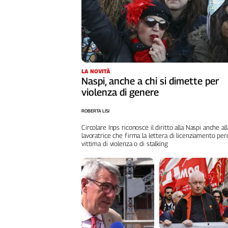
Cerca
Contatti
LA NOVITÀ
La
Naspi, anche a chi si dimette per
redazione
violenza di genere
ROBERTA LISI
Newsletter
Circolare Inps riconosce il diritto alla Naspi anche all
lavoratrice che firma la lettera di licenziamento pe
vittima di violenza o di stalking
Social