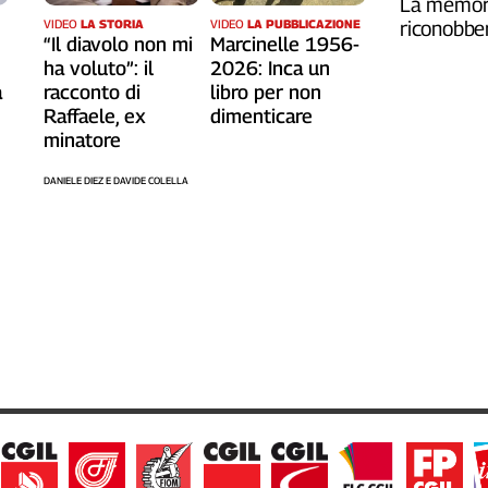
La memori
riconobber
VIDEO
LA STORIA
VIDEO
LA PUBBLICAZIONE
“Il diavolo non mi
Marcinelle 1956-
ha voluto”: il
2026: Inca un
a
racconto di
libro per non
Raffaele, ex
dimenticare
minatore
DANIELE DIEZ E DAVIDE COLELLA