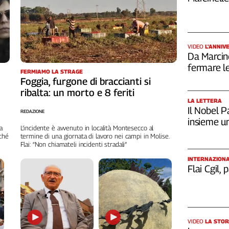
VIDEO
L'ANNIV
Da Marcin
fermare le
FERMIAMO LA STRAGE
Foggia, furgone di braccianti si
ribalta: un morto e 8 feriti
LA LETTERA
Il Nobel Pa
REDAZIONE
insieme u
a
L’incidente è avvenuto in località Montesecco al
rché
termine di una giornata di lavoro nei campi in Molise.
Flai: “Non chiamateli incidenti stradali”
INTERNAZION
Flai Cgil,
VIDEO
LA STOR