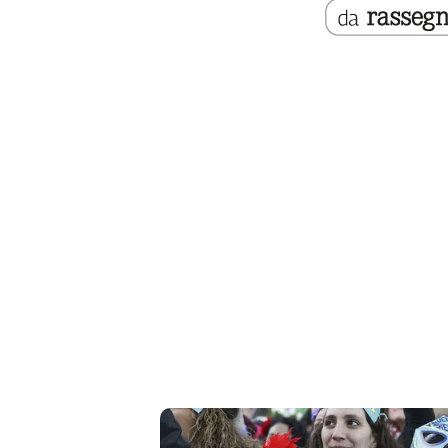
Liguria
Lombardia
Marche
Piemonte
Puglia
Sardegna
Sicilia
Toscana
Trentino
Umbria
Valle
D'Aosta
Veneto
Archivio
Storico
1955-
2014