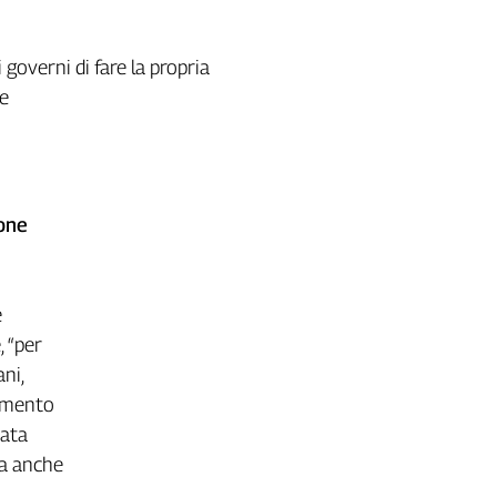
 governi di fare la propria
Ue
ione
e
, “per
ni,
lamento
data
va anche