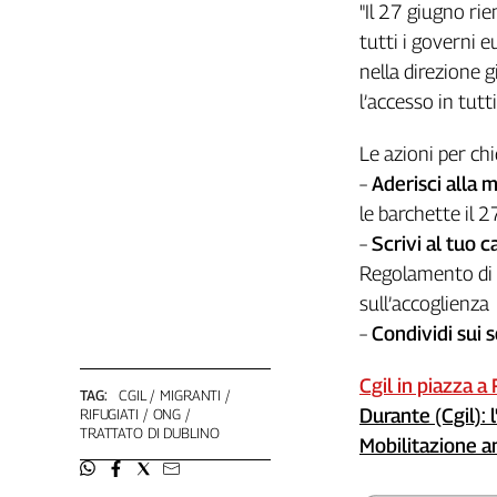
"Il 27 giugno ri
L'Italia
tutti i governi e
nel
nella direzione g
Lavoro
l’accesso in tutti
Territori
Le azioni per ch
Abruzzo-
Molise
–
Aderisci alla 
Alto
le barchette il 2
Adige
–
Scrivi al tuo 
Basilicata
Regolamento di D
Calabria
sull’accoglienza
Campania
–
Condividi sui s
Emilia-
Romagna
Cgil in piazza a
TAG:
CGIL
MIGRANTI
Friuli
Durante (Cgil): l
RIFUGIATI
ONG
Venezia
TRATTATO DI DUBLINO
Mobilitazione 
Giulia
Lazio