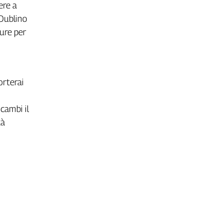
ere a
 Dublino
cure per
orterai
cambi il
tà