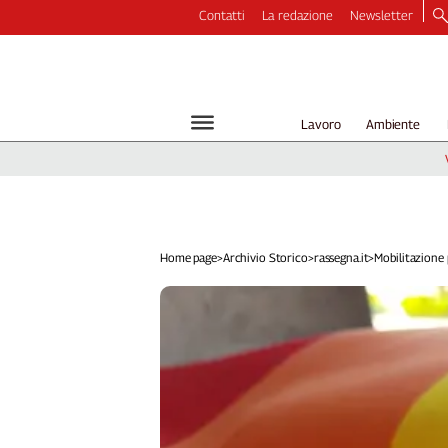
Contatti
La redazione
Newsletter
Video
Podcast
Dirette
Lavoro
Ambiente
Longform
Copertine
Economia
Lavoro
Ambiente
Home page
>
Archivio Storico
>
rassegna.it
>
Mobilitazione 
Diritti
Welfare
Italia
Internazionale
Culture
Categorie