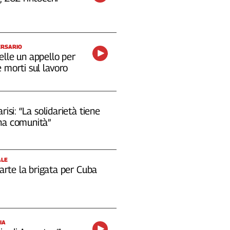
ERSARIO
elle un appello per
 morti sul lavoro
risi: “La solidarietà tiene
na comunità”
ALE
 parte la brigata per Cuba
IA