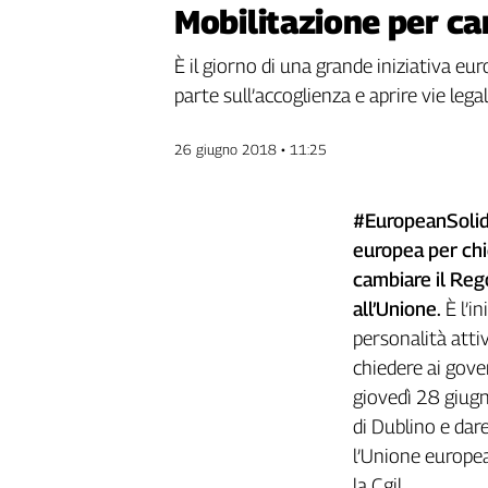
Mobilitazione per ca
Genova,
il
È il giorno di una grande iniziativa eur
sangue
della
parte sull’accoglienza e aprire vie legal
ragione
120
26 giugno 2018 • 11:25
anni
Cgil
Collettiva
#EuropeanSolida
Academy
europea per chie
cambiare il Rego
Collettiva
Play
all’Unione.
È l’i
Rubriche
personalità attive
chiedere ai gove
Collettiva
Talk
giovedì 28 giugn
La
di Dublino e dare
settimana
l’Unione europea”
Collettiva
la Cgil.