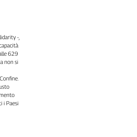
darity -,
ncapacità
alle 629
ea non si
 Confine.
iusto
camento
i i Paesi