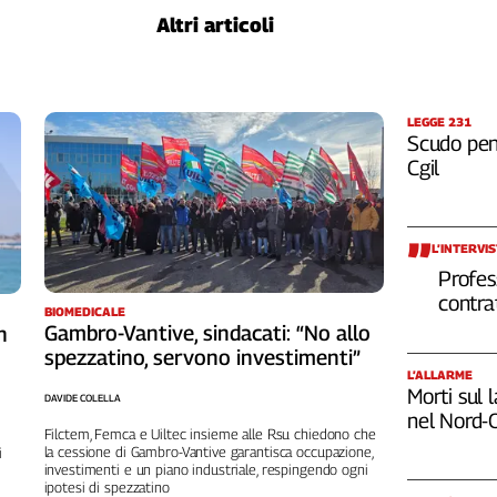
Altri articoli
LEGGE 231
Scudo pena
Cgil
L’INTERVI
Profes
contra
BIOMEDICALE
Gambro-Vantive, sindacati: “No allo
n
spezzatino, servono investimenti”
L’ALLARME
Morti sul 
DAVIDE COLELLA
nel Nord-
Filctem, Femca e Uiltec insieme alle Rsu chiedono che
la cessione di Gambro-Vantive garantisca occupazione,
i
investimenti e un piano industriale, respingendo ogni
ipotesi di spezzatino