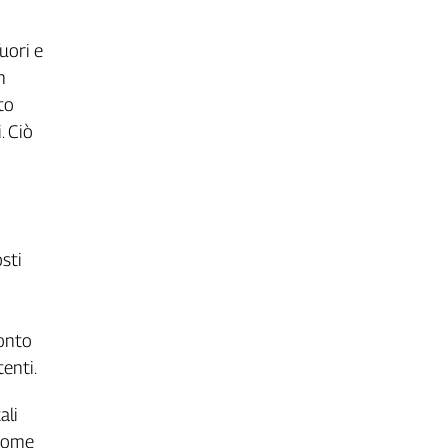
fuori e
n
to
. Ciò
o
sti
conto
tenti.
ali
 come