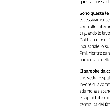
questa massa di 
L'Italia
nel
Sono queste le 
Lavoro
eccessivamente c
controllo interno
Territori
tagliando le lavo
Abruzzo-
Dobbiamo perciò 
Molise
industriale lo su
Alto
Adige
Pmi. Mentre para
Basilicata
aumentare nelle f
Calabria
Campania
Ci sarebbe da 
Emilia-
che vedrà l’espul
Romagna
favore di lavorat
Friuli
stiamo assistendo
Venezia
e soprattutto af
Giulia
centralità del fa
Lazio