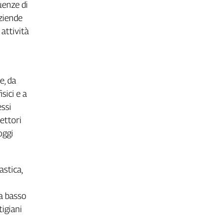
uenze di
aziende
attività
e, da
sici e a
essi
settori
oggi
astica,
 a basso
tigiani