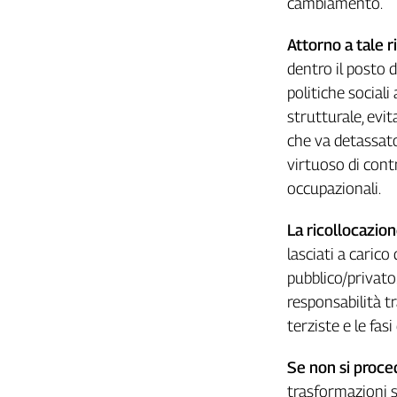
cambiamento.
Liguria
Lombardia
Attorno a tale r
Marche
dentro il posto 
Piemonte
politiche social
Puglia
strutturale, evit
Sardegna
che va detassat
Sicilia
virtuoso di contr
Toscana
occupazionali.
Trentino
Umbria
La ricollocazion
Valle
lasciati a carico 
D'Aosta
pubblico/privato
Veneto
responsabilità tr
Archivio
terziste e le fas
Storico
1955-
2014
Se non si proce
trasformazioni 