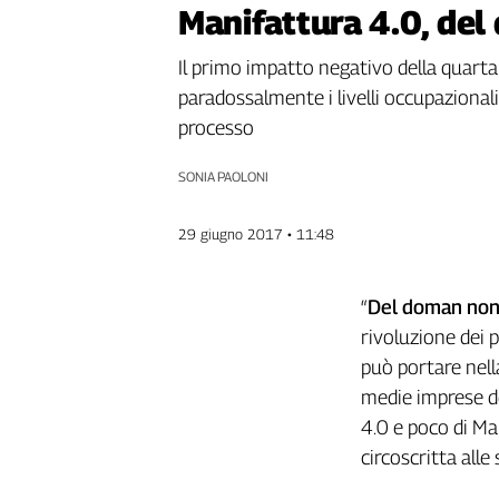
Manifattura 4.0, del
Genova,
il
Il primo impatto negativo della quarta 
sangue
della
paradossalmente i livelli occupaziona
ragione
processo
120
anni
SONIA PAOLONI
Cgil
Collettiva
29 giugno 2017 • 11:48
Academy
Collettiva
“
Del doman non 
Play
rivoluzione dei 
Rubriche
può portare nella
Collettiva
medie imprese de
Talk
4.0 e poco di Ma
La
settimana
circoscritta alle
Collettiva