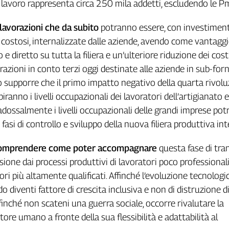
lavoro rappresenta circa 250 mila addetti, escludendo le Pm
lavorazioni che da subito
potranno essere, con investimen
ostosi, internalizzate dalle aziende, avendo come vantaggio
 e diretto su tutta la filiera e un’ulteriore riduzione dei costi
razioni in conto terzi oggi destinate alle aziende in sub-forn
supporre che il primo impatto negativo della quarta rivol
biranno i livelli occupazionali dei lavoratori dell’artigianato e
dossalmente i livelli occupazionali delle grandi imprese po
asi di controllo e sviluppo della nuova filiera produttiva int
comprendere come poter accompagnare
questa fase di tra
sione dai processi produttivi di lavoratori poco professionali
ori più altamente qualificati. Affinché l’evoluzione tecnologic
 diventi fattore di crescita inclusiva e non di distruzione di
finché non scateni una guerra sociale, occorre rivalutare la
ttore umano a fronte della sua flessibilità e adattabilità al