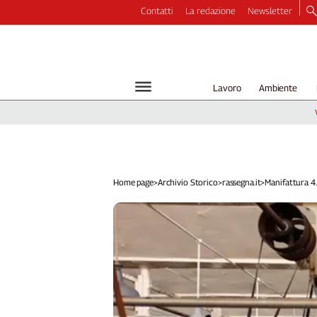
Contatti
La redazione
Newsletter
Video
Podcast
Dirette
Lavoro
Ambiente
Longform
Copertine
Economia
Lavoro
Ambiente
Home page
>
Archivio Storico
>
rassegna.it
>
Manifattura 4.0
Diritti
Welfare
Italia
Internazionale
Culture
Categorie