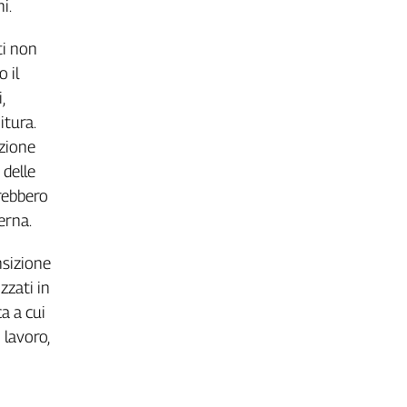
i.
ti non
 il
,
itura.
uzione
 delle
trebbero
erna.
nsizione
zzati in
a a cui
 lavoro,