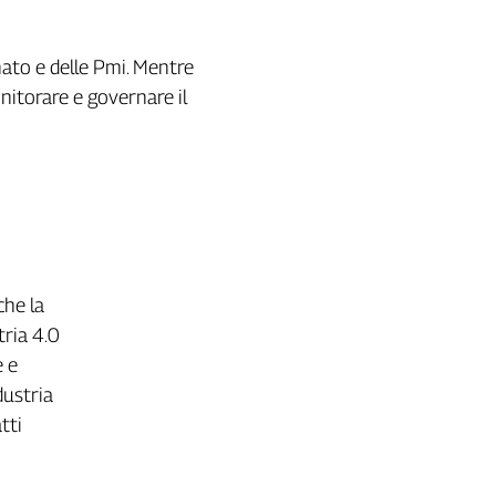
anato e delle Pmi. Mentre
nitorare e governare il
che la
tria 4.0
e e
dustria
tti