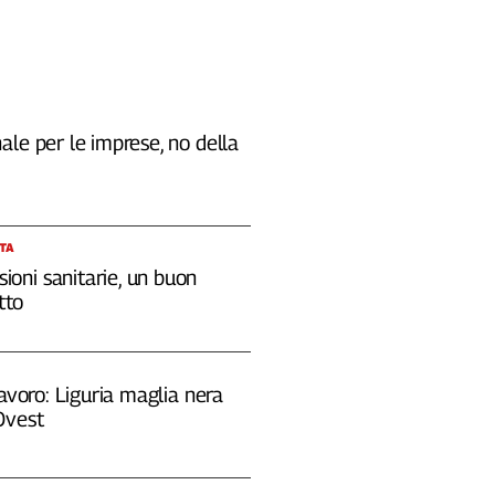
le per le imprese, no della
STA
sioni sanitarie, un buon
tto
lavoro: Liguria maglia nera
Ovest