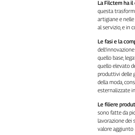
Girasoli
La Filctem ha il
Il
questa trasforma
Sassolino
artigiane e nell
Linea
al servizio, e in
Economica
Tech
Le fasi e la com
It
dell’innovazione 
Easy
quello base, lega
Inserti
quello elevato del
produttivi delle 
Idea
Diffusa
della moda, cons
InFlai
esternalizzate in
Le
Le filiere produ
trasmissioni
tv
sono fatte da pic
lavorazione dei 
Work
in
valore aggiunto e
Progress