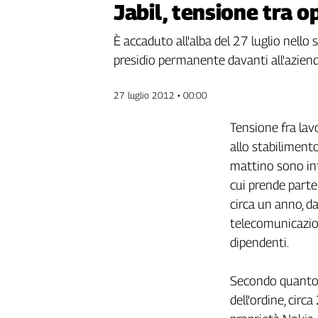
Jabil, tensione tra o
Genova,
il
È accaduto all'alba del 27 luglio nello
sangue
presidio permanente davanti all'azien
della
ragione
120
27 luglio 2012 • 00:00
anni
Cgil
Tensione fra lavo
Collettiva
allo stabilimento
Academy
mattino sono int
cui prende parte
Collettiva
Play
circa un anno, d
Rubriche
telecomunicazion
Collettiva
dipendenti.
Talk
La
Secondo quanto a
settimana
dell'ordine, circ
Collettiva