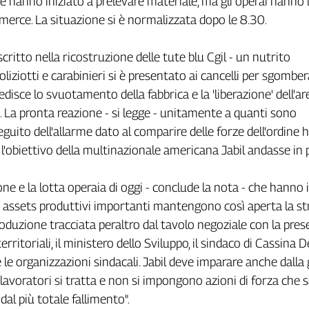
 e hanno iniziato a prelevare materiale, ma gli operai hanno
a merce. La situazione si è normalizzata dopo le 8.30.
è scritto nella ricostruzione delle tute blu Cgil - un nutrito
liziotti e carabinieri si è presentato ai cancelli per sgombera
disce lo svuotamento della fabbrica e la 'liberazione' dell'ar
i. La pronta reazione - si legge - unitamente a quanti sono
guito dell'allarme dato al comparire delle forze dell'ordine 
l'obiettivo della multinazionale americana Jabil andasse in 
ne e la lotta operaia di oggi - conclude la nota - che hanno
i assets produttivi importanti mantengono così aperta la st
produzione tracciata peraltro dal tavolo negoziale con la pre
territoriali, il ministero dello Sviluppo, il sindaco di Cassina 
le organizzazioni sindacali. Jabil deve imparare anche dalla
i lavoratori si tratta e non si impongono azioni di forza che
al più totale fallimento".