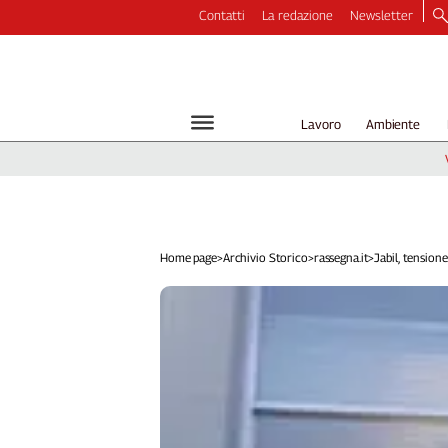
Contatti
La redazione
Newsletter
Video
Podcast
Dirette
Lavoro
Ambiente
Longform
Copertine
Economia
Lavoro
Ambiente
Home page
>
Archivio Storico
>
rassegna.it
>
Jabil, tensione 
Diritti
Welfare
Italia
Internazionale
Culture
Categorie