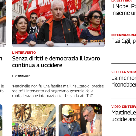
LA LETTERA
Il Nobel Pa
insieme u
INTERNAZION
Flai Cgil,
L'INTERVENTO
n
Senza diritti e democrazia il lavoro
continua a uccidere
VIDEO
LA STOR
LUC TRIANGLE
La memori
riconobber
 le
“Marcinelle non fu una fatalità ma il risultato di precise
tb:
scelte”. L’intervento del segretario generale della
confederazione internazionale dei sindacati ITUC
VIDEO
L’INTER
Marcinelle,
uccide an