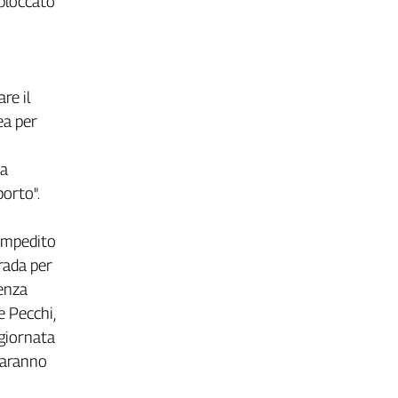
 bloccato
re il
ea per
ha
porto".
 impedito
rada per
senza
De Pecchi,
 giornata
 saranno