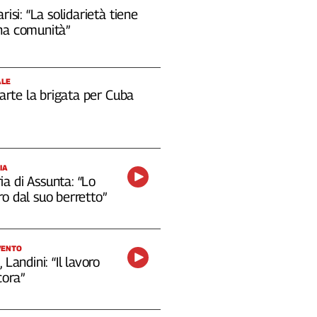
risi: “La solidarietà tiene
na comunità”
ALE
 parte la brigata per Cuba
IA
a di Assunta: “Lo
o dal suo berretto”
VENTO
 Landini: “Il lavoro
cora”