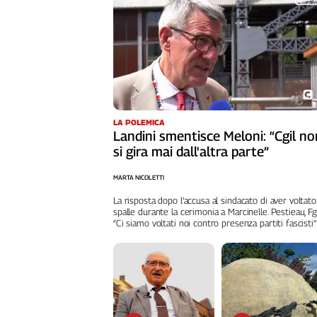
Liguria
Lombardia
Marche
Piemonte
Puglia
Sardegna
Sicilia
LA POLEMICA
Toscana
Landini smentisce Meloni: “Cgil no
si gira mai dall'altra parte”
Trentino
Umbria
MARTA NICOLETTI
Valle
La risposta dopo l’accusa al sindacato di aver voltato
D'Aosta
spalle durante la cerimonia a Marcinelle. Pestieau, Fg
Veneto
“Ci siamo voltati noi contro presenza partiti fascisti”
Archivio
Storico
1955-
2014