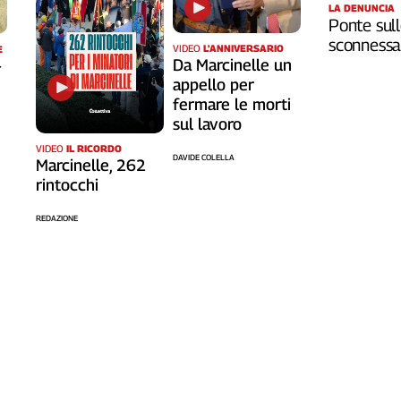
LA DENUNCIA
Ponte sull
sconnessa 
VIDEO
L'ANNIVERSARIO
E
Da Marcinelle un
-
appello per
fermare le morti
sul lavoro
VIDEO
IL RICORDO
DAVIDE COLELLA
Marcinelle, 262
rintocchi
REDAZIONE