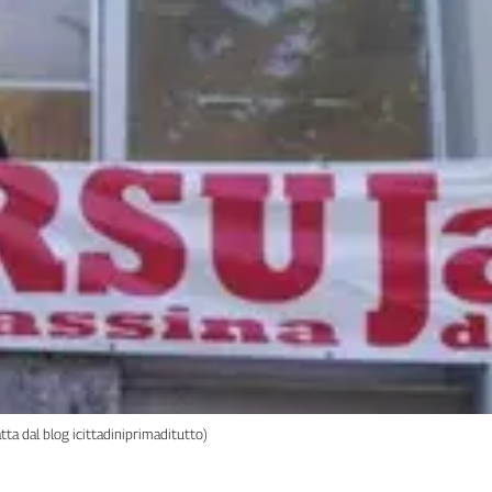
atta dal blog icittadiniprimaditutto)