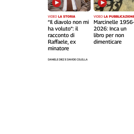
Cerca
VIDEO
LA STORIA
VIDEO
LA PUBBLICAZION
“Il diavolo non mi
Marcinelle 1956
Contatti
ha voluto”: il
2026: Inca un
racconto di
libro per non
Raffaele, ex
dimenticare
La
minatore
redazione
DANIELE DIEZ E DAVIDE COLELLA
Newsletter
Social