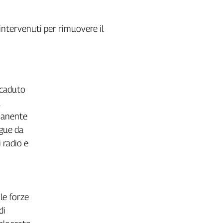
 intervenuti per rimuovere il
accaduto
rmanente
egue da
 radio e
le forze
di