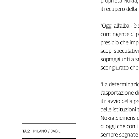
proprietà Nokia,
Girasoli
il recupero dell
Il
Sassolino
Linea
"Oggi all'alba - 
Economica
contingente di po
Tech
presidio che impe
It
scopi speculativ
Easy
sopraggiunti a se
Inserti
scongiurato che 
Idea
Diffusa
"La determinazio
InFlai
l’asportazione d
il riavvio della 
Le
trasmissioni
delle istituzioni 
tv
Nokia Siemens e 
Work
di oggi che con 
TAG:
MILANO
JABIL
in
sempre segnate d
Progress