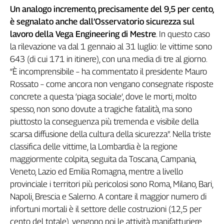
Un analogo incremento, precisamente del 9,5 per cento,
L'Italia
è segnalato anche dall’Osservatorio sicurezza sul
nel
Lavoro
lavoro della Vega Engineering di Mestre
. In questo caso
la rilevazione va dal 1 gennaio al 31 luglio: le vittime sono
Territori
643 (di cui 171 in itinere), con una media di tre al giorno.
Abruzzo-
“È incomprensibile – ha commentato il presidente Mauro
Molise
Rossato – come ancora non vengano consegnate risposte
Alto
concrete a questa ‘piaga sociale’, dove le morti, molto
Adige
spesso, non sono dovute a tragiche fatalità, ma sono
Basilicata
piuttosto la conseguenza più tremenda e visibile della
Calabria
scarsa diffusione della cultura della sicurezza”. Nella triste
Campania
classifica delle vittime, la Lombardia è la regione
Emilia-
maggiormente colpita, seguita da Toscana, Campania,
Romagna
Veneto, Lazio ed Emilia Romagna, mentre a livello
Friuli
provinciale i territori più pericolosi sono Roma, Milano, Bari,
Venezia
Napoli, Brescia e Salerno. A contare il maggior numero di
Giulia
infortuni mortali è il settore delle costruzioni (12,5 per
Lazio
cento del totale), vengono poi le attività manifatturiere