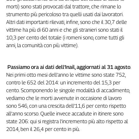
Girasoli
morti) sono stati provocati dal trattore, che rimane lo
Il
strumento più pericoloso tra quelli usati dai lavoratori.
Sassolino
Altri dati importanti rilevati, infine, sono che il 30,7 delle
Linea
vittime ha più di 60 anni e che gli stranieri sono stati il
Economica
10,3 per cento del totale (i romeni sono, come tutti gli
Tech
anni, la comunità con più vittime).
It
Easy
Inserti
Passiamo ora ai dati dell’Inail, aggiornati al 31 agosto
.
Nei primi otto mesi dell’anno le vittime sono state 752,
Idea
Diffusa
contro le 652 del 2014: un incremento del 15,3 per
cento. Scomponendo le singole modalità di accadimento,
InFlai
vediamo che le morti avvenute in occasione di lavoro
Le
sono 546, con una crescita dell’11,6 per cento rispetto
trasmissioni
all’anno scorso. Quelle invece accadute in itinere sono
tv
state 206: qui si registra l’incremento più alto rispetto al
Work
2014, ben il 26,4 per cento in più.
in
Progress