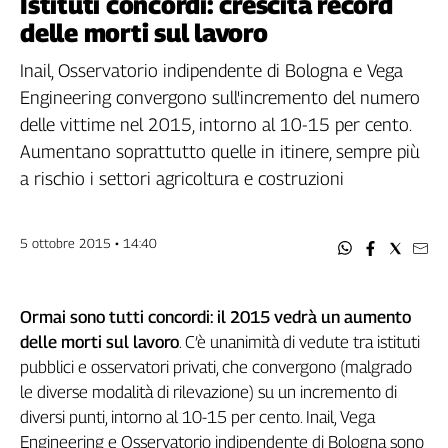
Istituti concordi: crescita record
Filcams
delle morti sul lavoro
Filctem
Fillea
Inail, Osservatorio indipendente di Bologna e Vega
Filt
Engineering convergono sull'incremento del numero
Fiom
delle vittime nel 2015, intorno al 10-15 per cento.
Fisac
Aumentano soprattutto quelle in itinere, sempre più
Flai
a rischio i settori agricoltura e costruzioni
Flc
Fp
5 ottobre 2015 • 14:40
Nidil
Slc
Spi
Ormai sono tutti concordi: il 2015 vedrà un aumento
Inca
delle morti sul lavoro
. C’è unanimità di vedute tra istituti
Caaf
pubblici e osservatori privati, che convergono (malgrado
le diverse modalità di rilevazione) su un incremento di
Speciali
diversi punti, intorno al 10-15 per cento. Inail, Vega
G8
Engineering e Osservatorio indipendente di Bologna sono
di