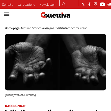
Contatti
La redazione
Newsletter
Video
Podcast
Home page
>
Archivio Storico
>
rassegna.it
>
Istituti concordi: cresc...
Dirette
Longform
Copertine
Economia
Lavoro
Ambiente
Diritti
Welfare
Italia
Internazionale
Culture
(fotografia da Pixabay)
Categorie
RASSEGNA.IT