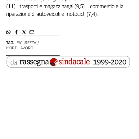
Liguria
(11), i trasporti e magazzinaggi (9,5), il commercio e la
Lombardia
riparazione di autoveicoli e motocicli (7,4).
Marche
Piemonte
Puglia
Sardegna
TAG:
SICUREZZA
MORTI LAVORO
Sicilia
Toscana
Trentino
Umbria
Valle
D'Aosta
Veneto
Archivio
Storico
1955-
2014