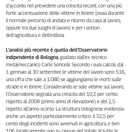
d’accordo nel prevedere una crescita record, con una più
Genova,
il
forte accentuazione delle vittime in itinere (ossia durante
sangue
il normale percorso di andata e ritorno da casa al lavoro,
della
oppure tra due luoghi di lavoro) e per i settori
ragione
dell’agricoltura e dell’edilizia.
120
anni
L’analisi più recente è quella dell’Osservatorio
Cgil
indipendente di Bologna
, guidato dall’ex tecnico
Collettiva
metalmeccanico Carlo Soricelli. Secondo i suoi calcoli, dal
Academy
1 gennaio al 30 settembre le vittime del lavoro sono 516,
Collettiva
una cifra che sale a 1.080 se aggiungiamo le morti sulle
Play
strade e in itinere. Considerando le sole vittime sul lavoro,
Rubriche
l’Osservatorio segnala una crescita del 10,2 per cento
Collettiva
rispetto al 2008 (primo anno di rilevazione) e del 2,5
Talk
rispetto all’anno scorso. La struttura bolognese evidenzia
La
anche un aspetto particolarmente critico: il 32,5 per
settimana
cento degli incidenti sono avvenuti in agricoltura, e ben
Collettiva
106 (praticamente uno su cinque del totale di tutte le