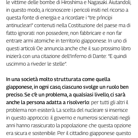
le vittime delle bombe di Hiroshima e Nagasaki. Aiutandoli,
L'Italia
in questo modo, a riconoscere i pericoli insiti nel ricorso a
nel
questa fonte di energia e a ricordare i “tre prìncipi
Lavoro
antinucleari” contenuti nella Costituzione del paese ma di
fatto ignorati: non possedere, non fabbricare e non far
Territori
entrare armi atomiche in territorio giapponese. In uno di
Abruzzo-
questi articoli Oe annuncia anche che il suo prossimo libro
Molise
inizierà con una citazione dell’Inferno di Dante: “E quindi
Alto
uscimmo a riveder le stelle”.
Adige
Basilicata
In una società molto strutturata come quella
Calabria
giapponese, in ogni caso, ciascuno svolge un ruolo ben
Campania
preciso. Se c’è un problema, a qualsiasi livello, ci sarà
Emilia-
anche la persona adatta a risolverlo
: per tutti gli altri il
Romagna
problema non esisterà. La scelta del nucleare si inserisce
Friuli
Venezia
in questo approccio: il governo e numerosi scienziati negli
Giulia
anni hanno rassicurato la popolazione che questa opzione
Lazio
era sicura e sostenibile. Per il cittadino giapponese questo