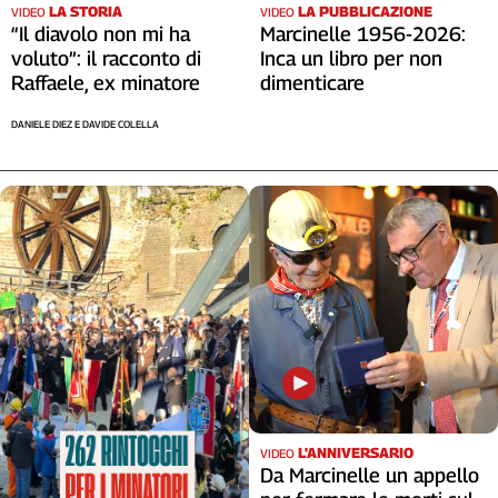
LA STORIA
LA PUBBLICAZIONE
VIDEO
VIDEO
“Il diavolo non mi ha
Marcinelle 1956-2026:
voluto”: il racconto di
Inca un libro per non
Raffaele, ex minatore
dimenticare
DANIELE DIEZ E DAVIDE COLELLA
L'ANNIVERSARIO
VIDEO
Da Marcinelle un appello