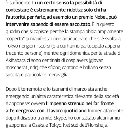
Liguria
è sufficiente.
In un certo senso la possibilità di
Lombardia
contestare è estremamente ridotta: solo chi ha
Marche
l'autorità per farlo, ad esempio un premio Nobel, può
intervenire sapendo di essere ascoltato
. È in questo
Piemonte
quadro che si capisce perché la stampa abbia ampiamente
Puglia
“coperto” la manifestazione antinucleare che si è svolta a
Sardegna
Tokyo nei giorni scorsi (e a cui hanno partecipato appena
Sicilia
trecento persone) mentre ogni domenica per le strade di
Toscana
Akihabara ci sono centinaia di cosplayers (giovani
Trentino
mascherati, ndr) che sflano, cantano e ballano senza
Umbria
suscitare particolare meraviglia.
Valle
D'Aosta
Dopo il terremoto e lo tsunami di marzo sta anche
Veneto
emergendo un’altra caratteristica rilevante della società
Archivio
giapponese: ovvero
l’impegno strenuo nel far fronte
Storico
all’emergenza con il lavoro quotidiano
. Immediatamente
1955-
2014
dopo il disastro, tramite Skype, ho contattato alcuni amici
giapponesi a Osaka e Tokyo. Nel sud dell’Honshu, a