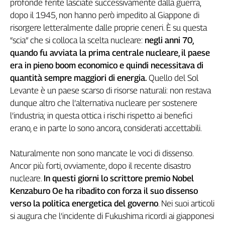
profonde ferite lasciate successivamente dalla guerra,
Girasoli
dopo il 1945, non hanno però impedito al Giappone di
Il
Sassolino
risorgere letteralmente dalle proprie ceneri. È su questa
Linea
“scia” che si colloca la scelta nucleare:
negli anni 70,
Economica
quando fu avviata la prima centrale nucleare, il paese
Tech
era in pieno boom economico e quindi necessitava di
It
quantità sempre maggiori di energia.
Quello del Sol
Easy
Levante è un paese scarso di risorse naturali: non restava
dunque altro che l’alternativa nucleare per sostenere
Inserti
l’industria; in questa ottica i rischi rispetto ai benefici
Idea
erano, e in parte lo sono ancora, considerati accettabili.
Diffusa
InFlai
Naturalmente non sono mancate le voci di dissenso.
Ancor più forti, ovviamente, dopo il recente disastro
Le
trasmissioni
nucleare.
In questi giorni lo scrittore premio Nobel
tv
Kenzaburo Oe ha ribadito con forza il suo dissenso
Work
verso la politica energetica del governo
. Nei suoi articoli
in
si augura che l’incidente di Fukushima ricordi ai giapponesi
Progress