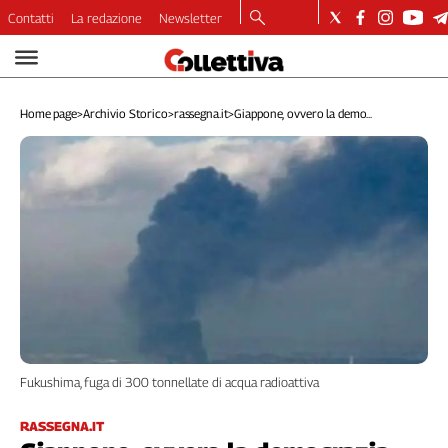
Contatti
La redazione
Newsletter
Video
Podcast
Home page
>
Archivio Storico
>
rassegna.it
>
Giappone, ovvero la demo...
Dirette
Longform
Copertine
Economia
Lavoro
Ambiente
Diritti
Welfare
Italia
Internazionale
Fukushima, fuga di 300 tonnellate di acqua radioattiva
Culture
Categorie
RASSEGNA.IT