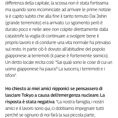
differenza della capitale, la scossa non è stata fortissima
Cerca
ma quando sono incominciate ad arrivare le prime notizie
si è capito subito che alla fine il tanto temuto Dai Jishin
(grande terremoto) era arrivato. Lo sgomento però è
Contatti
durato poco e nelle aree non colpite direttamente dalla
catastrofe la voglia di continuare a svolgere bene il
La
proprio lavoro e di condurre una vita normale ha prevalso
redazione
sul resto. In parte ciò è dovuto all’abitudine del popolo
giapponese ai terremoti (il paese è fortemente sismico).
Newsletter
Un detto locale recita così: “Sai quali sono le cose di cui un
uomo giapponese ha paura? La suocera, i terremoti e i
Social
tifoni”.
Ho chiesto ai miei amici nipponici se pensassero di
lasciare Tokyo a causa dell’emergenza nucleare. La
risposta è stata negativa
. “La nostra famiglia, i nostri
amici e il lavoro sono qui, ci dobbiamo impegnare tutti
perché se ognuno di noi farà la sua piccola parte,