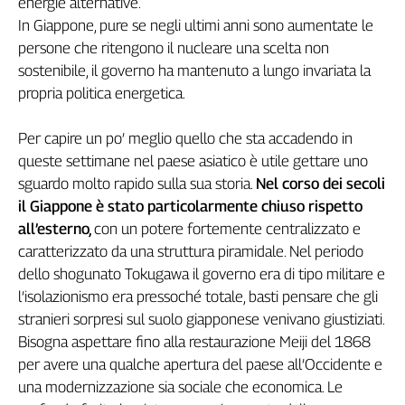
energie alternative.
Genova,
In Giappone, pure se negli ultimi anni sono aumentate le
il
persone che ritengono il nucleare una scelta non
sangue
sostenibile, il governo ha mantenuto a lungo invariata la
della
propria politica energetica.
ragione
120
Per capire un po’ meglio quello che sta accadendo in
anni
Cgil
queste settimane nel paese asiatico è utile gettare uno
Collettiva
sguardo molto rapido sulla sua storia.
Nel corso dei secoli
Academy
il Giappone è stato particolarmente chiuso rispetto
all’esterno,
con un potere fortemente centralizzato e
Collettiva
caratterizzato da una struttura piramidale. Nel periodo
Play
dello shogunato Tokugawa il governo era di tipo militare e
Rubriche
l’isolazionismo era pressoché totale, basti pensare che gli
Collettiva
stranieri sorpresi sul suolo giapponese venivano giustiziati.
Talk
Bisogna aspettare fino alla restaurazione Meiji del 1868
La
per avere una qualche apertura del paese all’Occidente e
settimana
Collettiva
una modernizzazione sia sociale che economica. Le