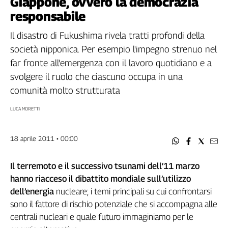
Giappone, ovvero la democrazia
Filcams
responsabile
Filctem
Fillea
Il disastro di Fukushima rivela tratti profondi della
Filt
società nipponica. Per esempio l'impegno strenuo nel
Fiom
far fronte all'emergenza con il lavoro quotidiano e a
Fisac
svolgere il ruolo che ciascuno occupa in una
Flai
comunità molto strutturata
Flc
LUCA MORETTI
Fp
Nidil
Slc
18 aprile 2011 • 00:00
Spi
Inca
Il terremoto e il successivo tsunami dell’11 marzo
hanno riacceso il dibattito mondiale sull’utilizzo
Caaf
dell’energia
nucleare; i temi principali su cui confrontarsi
Speciali
sono il fattore di rischio potenziale che si accompagna alle
centrali nucleari e quale futuro immaginiamo per le
G8
di