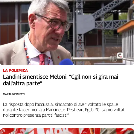
Girasoli
Il
Sassolino
Linea
Economica
Tech
It
Easy
Inserti
LA POLEMICA
Idea
Landini smentisce Meloni: “Cgil non si gira mai
Diffusa
dall'altra parte”
InFlai
MARTA NICOLETTI
Le
La risposta dopo l’accusa al sindacato di aver voltato le spalle
trasmissioni
durante la cerimonia a Marcinelle. Pestieau, Fgtb: “Ci siamo voltati
tv
noi contro presenza partiti fascisti”
Work
in
Progress