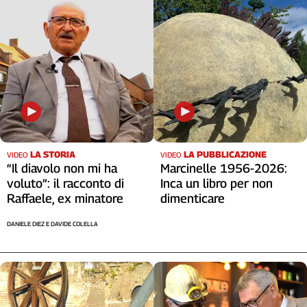
Liguria
Lombardia
Marche
Piemonte
Puglia
Sardegna
Sicilia
Toscana
Trentino
LA STORIA
LA PUBBLICAZIONE
VIDEO
VIDEO
Umbria
“Il diavolo non mi ha
Marcinelle 1956-2026:
voluto”: il racconto di
Inca un libro per non
Valle
D'Aosta
Raffaele, ex minatore
dimenticare
Veneto
DANIELE DIEZ E DAVIDE COLELLA
Archivio
Storico
1955-
2014