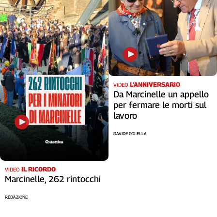
Cerca
Contatti
La
L'ANNIVERSARIO
redazione
VIDEO
Da Marcinelle un appello
per fermare le morti sul
Newsletter
lavoro
DAVIDE COLELLA
Social
IL RICORDO
VIDEO
Marcinelle, 262 rintocchi
REDAZIONE