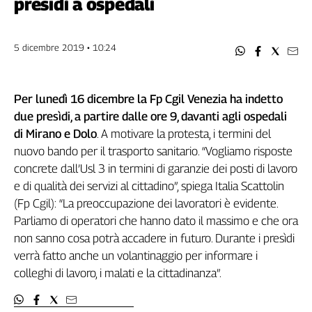
presìdi a ospedali
Filcams
Filctem
Fillea
5 dicembre 2019 • 10:24
Filt
Fiom
Per lunedì 16 dicembre la Fp Cgil Venezia ha indetto
Fisac
due presìdi, a partire dalle ore 9, davanti agli ospedali
Flai
di Mirano e Dolo
. A motivare la protesta, i termini del
Flc
nuovo bando per il trasporto sanitario. “Vogliamo risposte
Fp
concrete dall’Usl 3 in termini di garanzie dei posti di lavoro
Nidil
e di qualità dei servizi al cittadino”, spiega Italia Scattolin
Slc
(Fp Cgil): “La preoccupazione dei lavoratori è evidente.
Spi
Parliamo di operatori che hanno dato il massimo e che ora
Inca
non sanno cosa potrà accadere in futuro. Durante i presìdi
Caaf
verrà fatto anche un volantinaggio per informare i
colleghi di lavoro, i malati e la cittadinanza”.
Speciali
G8
di