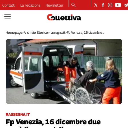
Contatti
La redazione
Newsletter
Video
Podcast
Home page
>
Archivio Storico
>
rassegna.it
>
Fp Venezia, 16 dicembre ...
Dirette
Longform
Copertine
Economia
Lavoro
Ambiente
Diritti
Welfare
Italia
Internazionale
Culture
RASSEGNA.IT
Fp Venezia, 16 dicembre due
Categorie