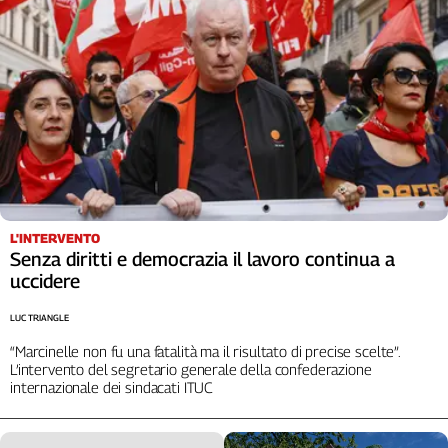
L'Italia
nel
Lavoro
Territori
Abruzzo-
Molise
Alto
Adige
Basilicata
L'INTERVENTO
Senza diritti e democrazia il lavoro continua a
Calabria
uccidere
Campania
Emilia-
LUC TRIANGLE
Romagna
“Marcinelle non fu una fatalità ma il risultato di precise scelte”.
Friuli
L’intervento del segretario generale della confederazione
Venezia
internazionale dei sindacati ITUC
Giulia
Lazio