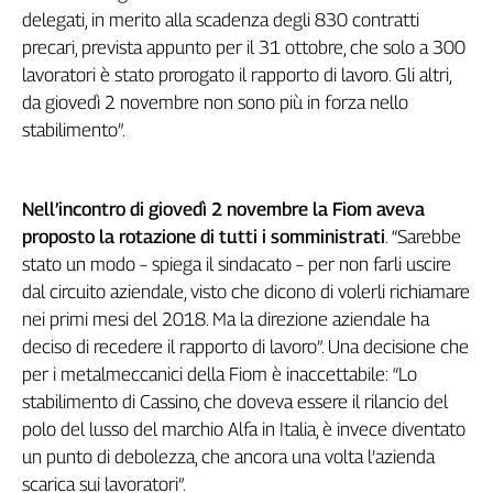
delegati, in merito alla scadenza degli 830 contratti
Genova,
precari, prevista appunto per il 31 ottobre, che solo a 300
il
sangue
lavoratori è stato prorogato il rapporto di lavoro. Gli altri,
della
da giovedì 2 novembre non sono più in forza nello
ragione
stabilimento”.
120
anni
Cgil
Nell’incontro di giovedì 2 novembre la Fiom aveva
Collettiva
proposto la rotazione di tutti i somministrati
. “Sarebbe
Academy
stato un modo – spiega il sindacato – per non farli uscire
Collettiva
dal circuito aziendale, visto che dicono di volerli richiamare
Play
nei primi mesi del 2018. Ma la direzione aziendale ha
Rubriche
deciso di recedere il rapporto di lavoro”. Una decisione che
Collettiva
per i metalmeccanici della Fiom è inaccettabile: “Lo
Talk
stabilimento di Cassino, che doveva essere il rilancio del
La
polo del lusso del marchio Alfa in Italia, è invece diventato
settimana
un punto di debolezza, che ancora una volta l’azienda
Collettiva
scarica sui lavoratori”.