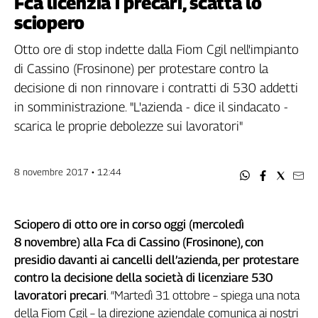
Fca licenzia i precari, scatta lo
Filcams
sciopero
Filctem
Fillea
Otto ore di stop indette dalla Fiom Cgil nell'impianto
Filt
di Cassino (Frosinone) per protestare contro la
Fiom
decisione di non rinnovare i contratti di 530 addetti
Fisac
in somministrazione. "L'azienda - dice il sindacato -
Flai
scarica le proprie debolezze sui lavoratori"
Flc
Fp
8 novembre 2017 • 12:44
Nidil
Slc
Spi
Sciopero di otto ore in corso oggi (mercoledì
Inca
8 novembre) alla Fca di Cassino (Frosinone), con
Caaf
presidio davanti ai cancelli dell’azienda, per protestare
contro la decisione della società di licenziare 530
Speciali
lavoratori precari
. “Martedì 31 ottobre – spiega una nota
G8
della Fiom Cgil – la direzione aziendale comunica ai nostri
di