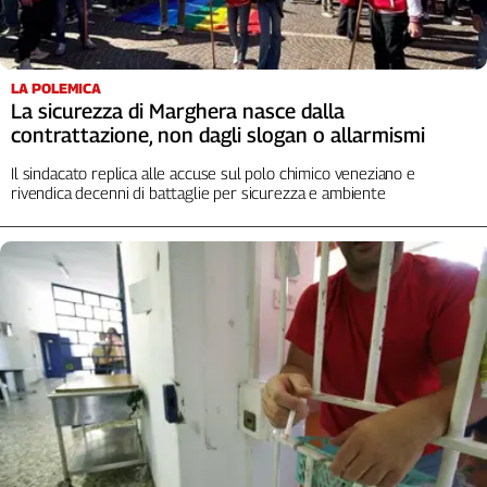
Liguria
Lombardia
Marche
LA POLEMICA
Piemonte
La sicurezza di Marghera nasce dalla
Puglia
contrattazione, non dagli slogan o allarmismi
Sardegna
Il sindacato replica alle accuse sul polo chimico veneziano e
Sicilia
rivendica decenni di battaglie per sicurezza e ambiente
Toscana
Trentino
Umbria
Valle
D'Aosta
Veneto
Archivio
Storico
1955-
2014