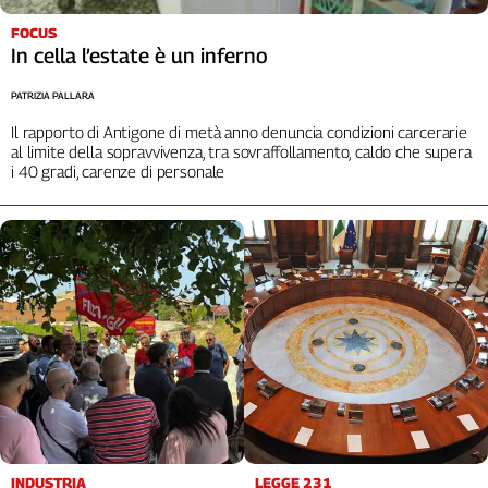
Cerca
FOCUS
In cella l’estate è un inferno
PATRIZIA PALLARA
Contatti
Il rapporto di Antigone di metà anno denuncia condizioni carcerarie
al limite della sopravvivenza, tra sovraffollamento, caldo che supera
La
i 40 gradi, carenze di personale
redazione
Newsletter
Social
INDUSTRIA
LEGGE 231