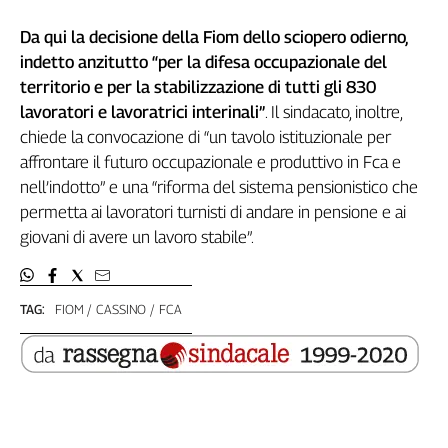
Girasoli
Il
Da qui la decisione della Fiom dello sciopero odierno,
Sassolino
indetto anzitutto “per la difesa occupazionale del
Linea
territorio e per la stabilizzazione di tutti gli 830
Economica
lavoratori e lavoratrici interinali”
. Il sindacato, inoltre,
Tech
chiede la convocazione di “un tavolo istituzionale per
It
affrontare il futuro occupazionale e produttivo in Fca e
Easy
nell’indotto” e una “riforma del sistema pensionistico che
Inserti
permetta ai lavoratori turnisti di andare in pensione e ai
giovani di avere un lavoro stabile”.
Idea
Diffusa
InFlai
TAG:
FIOM
CASSINO
FCA
Le
trasmissioni
tv
Work
in
Progress