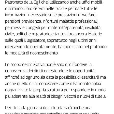
Patronato della Cgil che, utilizzando anche uffici mobili,
Genova,
offriranno i loro servizi nelle piazze per dare tutte le
il
informazioni necessarie sulle prestazioni di welfare,
sangue
pensioni, previdenza, infortuni, malattie professionali,
della
ragione
permessi e congedi per maternità/paternità, invalidità
120
civile, politiche migratorie e tanto altro ancora. Materie
anni
sulle quali il legislatore, soprattutto negli ultimi anni
Cgil
intervenendo ripetutamente, ha modificato nel profondo
Collettiva
le modalità di riconoscimento.
Academy
Lo scopo dell’iniziativa non è solo di diffondere la
Collettiva
conoscenza dei diritti ed estendere le opportunità
Play
affinché ad ognuno sia data la possibilità di esercitarli, ma
Rubriche
anche quello di far conoscere come il Patronato abbia
Collettiva
riorganizzato la propria struttura per rispondere in modo
Talk
più aderente alla realtà ai bisogni vecchi e nuovi di tutela.
La
settimana
Per l’Inca, la giornata della tutela sarà anche una
Collettiva