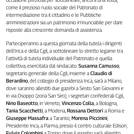
occasione preziosa per sottolineare, ancora una volta,
Girasoli
come il prezioso ruolo sociale del Patronato di
Il
intermediazione tra il cittadino e le Pubbliche
Sassolino
amministrazioni sia un patrimonio irrinunciabile per dare
Linea
Economica
risposte alla crescente domanda di assistenza.
Tech
Parteciperanno a questa giornata della tutela i dirigenti
It
Easy
dell’Inca e della Cgil, a sottolineare lo stretto legame tra
l’attività di tutela individuale del Patronato e quella
Inserti
collettiva, esercitata dal sindacato.
Susanna Camusso
,
Idea
segretario generale della Cgil, insieme a
Claudio di
Diffusa
Berardino
, del collegio di presidenza Inca, sarà a Milano,
InFlai
dove saranno allestiti due gazebi a Sesto San Giovanni e
in via Osoppo (zona San Siro); i segretari confederali Cgil,
Le
Nino Baseotto
, in Veneto;
Vincenzo Colla
, a Bologna,
trasmissioni
tv
Tania Scacchetti
, a Modena,
Rossana Dettori
a Roma e
Giuseppe Massafra
a Taranto;
Morena Piccinini
,
Work
Presidente Inca, a Parma, presso il centro culturale Edison;
in
Progress
Fulvia Colombini
a Torino, dove il gazebo sarà allestito