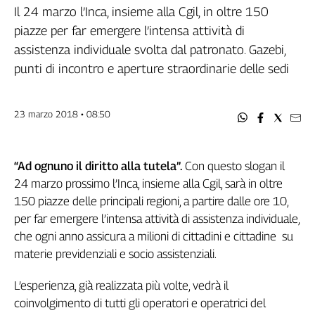
Filcams
Il 24 marzo l’Inca, insieme alla Cgil, in oltre 150
Filctem
piazze per far emergere l’intensa attività di
Fillea
assistenza individuale svolta dal patronato. Gazebi,
Filt
punti di incontro e aperture straordinarie delle sedi
Fiom
Fisac
23 marzo 2018 • 08:50
Flai
Flc
Fp
“Ad ognuno il diritto alla tutela”.
Con questo slogan il
Nidil
24 marzo prossimo l’Inca, insieme alla Cgil, sarà in oltre
Slc
150 piazze delle principali regioni, a partire dalle ore 10,
Spi
per far emergere l’intensa attività di assistenza individuale,
Inca
che ogni anno assicura a milioni di cittadini e cittadine su
Caaf
materie previdenziali e socio assistenziali.
Speciali
L’esperienza, già realizzata più volte, vedrà il
G8
coinvolgimento di tutti gli operatori e operatrici del
di