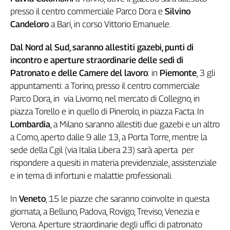
presso il centro commerciale Parco Dora e
Silvino
L'Italia
nel
Candeloro
a Bari, in corso Vittorio Emanuele.
Lavoro
Dal Nord al Sud, saranno allestiti gazebi, punti di
Territori
incontro e aperture straordinarie delle sedi di
Abruzzo-
Patronato e delle Camere del lavoro
: in
Piemonte
, 3 gli
Molise
appuntamenti: a Torino, presso il centro commerciale
Alto
Parco Dora, in via Livorno, nel mercato di Collegno, in
Adige
piazza Torello e in quello di Pinerolo, in piazza Facta. In
Basilicata
Lombardia
, a Milano saranno allestiti due gazebi e un altro
Calabria
a Como, aperto dalle 9 alle 13, a Porta Torre, mentre la
Campania
sede della Cgil (via Italia Libera 23) sarà aperta per
Emilia-
rispondere a quesiti in materia previdenziale, assistenziale
Romagna
e in tema di infortuni e malattie professionali.
Friuli
Venezia
In
Veneto
, 15 le piazze che saranno coinvolte in questa
Giulia
giornata, a Belluno, Padova, Rovigo, Treviso, Venezia e
Lazio
Verona. Aperture straordinarie degli uffici di patronato