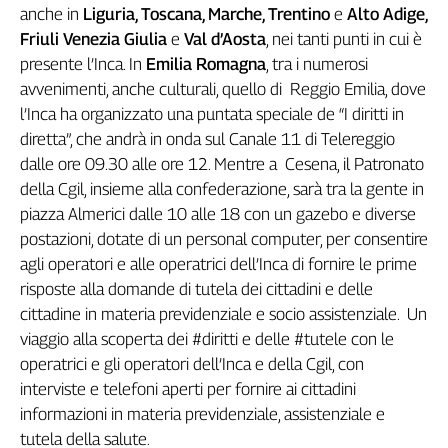
Liguria
anche in
Liguria, Toscana, Marche, Trentino
e
Alto Adige,
Lombardia
Friuli Venezia Giulia
e
Val d’Aosta
, nei tanti punti in cui è
Marche
presente l’Inca. In
Emilia Romagna
, tra i numerosi
Piemonte
avvenimenti, anche culturali, quello di Reggio Emilia, dove
Puglia
l’Inca ha organizzato una puntata speciale de “I diritti in
Sardegna
diretta”, che andrà in onda sul Canale 11 di Telereggio
Sicilia
dalle ore 09.30 alle ore 12. Mentre a Cesena, il Patronato
Toscana
della Cgil, insieme alla confederazione, sarà tra la gente in
piazza Almerici dalle 10 alle 18 con un gazebo e diverse
Trentino
postazioni, dotate di un personal computer, per consentire
Umbria
agli operatori e alle operatrici dell’Inca di fornire le prime
Valle
D'Aosta
risposte alla domande di tutela dei cittadini e delle
Veneto
cittadine in materia previdenziale e socio assistenziale. Un
viaggio alla scoperta dei #diritti e delle #tutele con le
Archivio
operatrici e gli operatori dell’Inca e della Cgil, con
Storico
interviste e telefoni aperti per fornire ai cittadini
1955-
2014
informazioni in materia previdenziale, assistenziale e
tutela della salute.