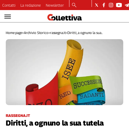
Contatti
La redazione
Newsletter
Video
Podcast
Home page
>
Archivio Storico
>
rassegna.it
>
Diritti, a ognuno la sua...
Dirette
Longform
Copertine
Economia
Lavoro
Ambiente
Diritti
Welfare
Italia
Internazionale
Culture
RASSEGNA.IT
Diritti, a ognuno la sua tutela
Categorie