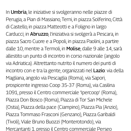
Cerca
In
Umbria
, le iniziative si svolgeranno nelle piazze di
Perugia, a Pian di Massiano, Terni, in piazza Solferino, Città
di Castello, in piazza Matteotti e a Foligno in largo
Contatti
Carducci; in
Abruzzo
, l’iniziativa si svolgerà a Pescara, in
piazza Sacro Cuore e a Popoli, in piazza Paolini, a partire
La
dalle 10, mentre a Termoli, in
Molise
, dalle 9 alle 14, sarà
redazione
allestito un punto di incontro in corso nazionale (angolo
via Adriatica). Altrettanto nutrito il numero dei punti di
Newsletter
incontro con e tra la gente, organizzati nel
Lazio
: via della
Magliana, angolo via Pescaglia (Roma), via Sapori,
Social
prospicente ingresso Coop 35-37 (Roma), via Casilina
1091, presso il Centro commerciale 'Ipercoop' (Roma),
Piazza Don Bosco (Roma), Piazza di Tor San Michele
(Ostia), Piazza della pace (Ciampino), Piazza Pia (Anzio),
Piazza Tommaso Frasconi (Genzano), Piazza Garibaldi
(Tivoli), Viale Bruno Buozzi (Monterotondo), via
Mercantanti 1, presso il Centro commerciale Perseo