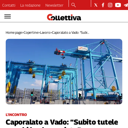
Contatti
La redazione
Newsletter
Video
Podcast
Home page
>
Copertine
>
Lavoro
>
Caporalato a Vado: “Subi...
Dirette
Longform
Copertine
Economia
Lavoro
Ambiente
Diritti
Welfare
Italia
Internazionale
Culture
L’INCONTRO
Caporalato a Vado: “Subito tutele
Categorie