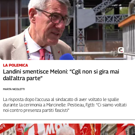
L'Italia
nel
Lavoro
Territori
Abruzzo-
Molise
Alto
Adige
LA POLEMICA
Basilicata
Landini smentisce Meloni: “Cgil non si gira mai
dall'altra parte”
Calabria
Campania
MARTA NICOLETTI
Emilia-
La risposta dopo l’accusa al sindacato di aver voltato le spalle
Romagna
durante la cerimonia a Marcinelle. Pestieau, Fgtb: “Ci siamo voltati
Friuli
noi contro presenza partiti fascisti”
Venezia
Giulia
Lazio