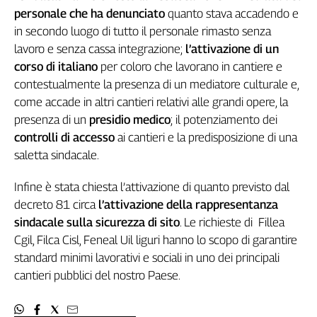
personale che ha denunciato
quanto stava accadendo e
Genova,
il
in secondo luogo di tutto il personale rimasto senza
sangue
lavoro e senza cassa integrazione;
l’attivazione di un
della
corso di italiano
per coloro che lavorano in cantiere e
ragione
contestualmente la presenza di un mediatore culturale e,
120
come accade in altri cantieri relativi alle grandi opere, la
anni
presenza di un
presidio medico
; il potenziamento dei
Cgil
controlli di accesso
ai cantieri e la predisposizione di una
Collettiva
saletta sindacale.
Academy
Infine è stata chiesta l’attivazione di quanto previsto dal
Collettiva
Play
decreto 81 circa
l’attivazione della rappresentanza
Rubriche
sindacale sulla sicurezza di sito
. Le richieste di Fillea
Collettiva
Cgil, Filca Cisl, Feneal Uil liguri hanno lo scopo di garantire
Talk
standard minimi lavorativi e sociali in uno dei principali
La
cantieri pubblici del nostro Paese.
settimana
Collettiva