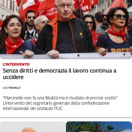
Liguria
Lombardia
Marche
Piemonte
Puglia
Sardegna
Sicilia
Toscana
Trentino
L'INTERVENTO
Senza diritti e democrazia il lavoro continua a
Umbria
uccidere
Valle
D'Aosta
LUC TRIANGLE
Veneto
“Marcinelle non fu una fatalità ma il risultato di precise scelte”.
L’intervento del segretario generale della confederazione
Archivio
internazionale dei sindacati ITUC
Storico
1955-
2014