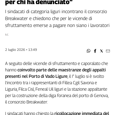
per chi ha denunciato”
Filcams
Filctem
I sindacati di categoria liguri incontrano il consorzio
Fillea
Breakwater e chiedono che per le vicende di
Filt
sfruttamento emerse a pagare non siano i lavoratori
Fiom
S.C.
Fisac
Flai
2 luglio 2026 • 13:49
Flc
Fp
A seguito delle vicende di sfruttamento e caporalato che
Nidil
hanno
coinvolto parte delle maestranze degli appalti
Slc
presenti nel Porto di Vado Ligure
, il I° luglio si è svolto
Spi
l’incontro tra i rappresentanti di Fillea Cgil Savona e
Inca
Liguria, Filca Cisl, Feneal Uil liguri e la stazione appaltante
Caaf
per la costruzione della diga foranea del porto di Genova,
Speciali
il consorzio Breakwater.
G8
I sindacati hanno chiesto la
ricollocazione immediata del
di