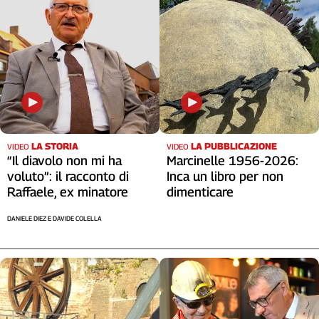
Cerca
Contatti
La
redazione
LA STORIA
LA PUBBLICAZIONE
VIDEO
VIDEO
“Il diavolo non mi ha
Marcinelle 1956-2026:
Newsletter
voluto”: il racconto di
Inca un libro per non
Raffaele, ex minatore
dimenticare
Social
DANIELE DIEZ E DAVIDE COLELLA