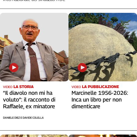
Liguria
Lombardia
Marche
Piemonte
Puglia
Sardegna
Sicilia
Toscana
Trentino
Umbria
Valle
LA STORIA
LA PUBBLICAZIONE
VIDEO
VIDEO
D'Aosta
“Il diavolo non mi ha
Marcinelle 1956-2026:
Veneto
voluto”: il racconto di
Inca un libro per non
Raffaele, ex minatore
dimenticare
Archivio
Storico
DANIELE DIEZ E DAVIDE COLELLA
1955-
2014