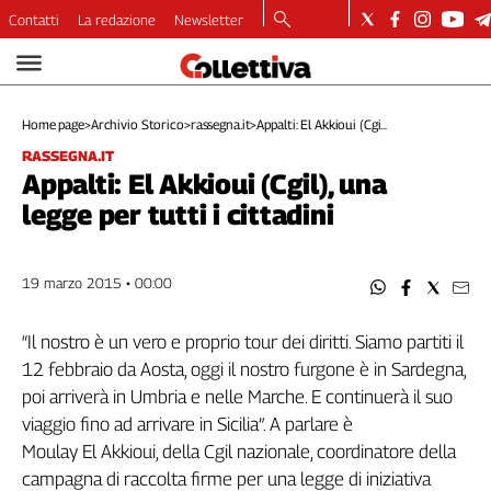
Contatti
La redazione
Newsletter
Video
Podcast
Home page
>
Archivio Storico
>
rassegna.it
>
Appalti: El Akkioui (Cgi...
Dirette
RASSEGNA.IT
Longform
Appalti: El Akkioui (Cgil), una
Copertine
legge per tutti i cittadini
Economia
Lavoro
Ambiente
19 marzo 2015 • 00:00
Diritti
Welfare
“Il nostro è un vero e proprio tour dei diritti. Siamo partiti il
Italia
12 febbraio da Aosta, oggi il nostro furgone è in Sardegna,
Internazionale
poi arriverà in Umbria e nelle Marche. E continuerà il suo
Culture
viaggio fino ad arrivare in Sicilia”. A parlare è
Moulay El Akkioui, della Cgil nazionale, coordinatore della
Categorie
campagna di raccolta firme per una legge di iniziativa