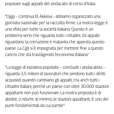
popolare sugli appalti del sindacato di corso d'Italia.
Filcams
Filctem
“Oggi – continua El Akkioui - abbiamo organizzato una
Fillea
giornata nazionale per la raccolta firme. La nostra legge è
Filt
una sfida per tutte la società italiana. Questo è un
Fiom
problema serio che riguarda tutti i cittadini. Gli appalti
Fisac
riguardano la corruzione e malavita che appesta questo
Flai
paese. La Cgil si è impegnata per mettere fine a questo
Flc
cancro che sta travolgendo l'economia italiana”.
Fp
Nidil
“La legge di iniziativa popolate – conclude i sindacalista –
Slc
riguarda 3,5 milioni di lavoratori che perdono tutti i diritti
Spi
acquisisti quando cambiano gli appalti, ma anch tutti i
Inca
cittadini italiani, perché un paese con oltre 30.000 stazioni
Caaf
appaltanti non può funzionare. La nostra proposta è di
abolire, o ridurre al minimo, le stazioni appaltanti. E uno dei
Speciali
punti fondamentali da cui partire”.
G8
di