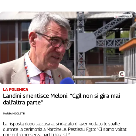
Girasoli
Il
Sassolino
Linea
Economica
Tech
It
Easy
Inserti
Idea
Diffusa
InFlai
LA POLEMICA
Landini smentisce Meloni: “Cgil non si gira mai
Le
dall'altra parte”
trasmissioni
tv
MARTA NICOLETTI
Work
La risposta dopo l’accusa al sindacato di aver voltato le spalle
in
durante la cerimonia a Marcinelle. Pestieau, Fgtb: “Ci siamo voltati
noi contro presenza partiti fascisti”
Progress