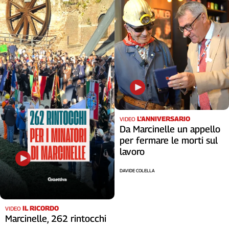
Cerca
Contatti
La
redazione
Newsletter
L'ANNIVERSARIO
VIDEO
Da Marcinelle un appello
per fermare le morti sul
Social
lavoro
DAVIDE COLELLA
IL RICORDO
VIDEO
Marcinelle, 262 rintocchi