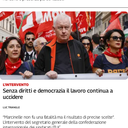
L'Italia
nel
Lavoro
Territori
Abruzzo-
Molise
Alto
Adige
Basilicata
Calabria
Campania
L'INTERVENTO
Emilia-
Senza diritti e democrazia il lavoro continua a
Romagna
uccidere
Friuli
LUC TRIANGLE
Venezia
Giulia
“Marcinelle non fu una fatalità ma il risultato di precise scelte”.
L’intervento del segretario generale della confederazione
Lazio
internazionale dei sindacati ITUC