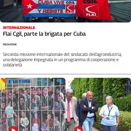
L'Italia
nel
Lavoro
INTERNAZIONALE
Territori
Flai Cgil, parte la brigata per Cuba
Abruzzo-
REDAZIONE
Molise
Seconda missione internazionale del sindacato dell’agroindustria,
Alto
una delegazione impegnata in un programma di cooperazione e
Adige
solidarietà
Basilicata
Calabria
Campania
Emilia-
Romagna
Friuli
Venezia
Giulia
Lazio