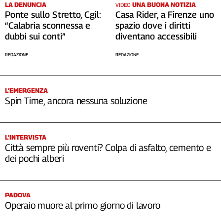
LA DENUNCIA
UNA BUONA NOTIZIA
VIDEO
Cerca
Ponte sullo Stretto, Cgil:
Casa Rider, a Firenze uno
“Calabria sconnessa e
spazio dove i diritti
dubbi sui conti”
diventano accessibili
Contatti
REDAZIONE
REDAZIONE
La
redazione
L’EMERGENZA
Spin Time, ancora nessuna soluzione
Newsletter
L’INTERVISTA
Social
Città sempre più roventi? Colpa di asfalto, cemento e
dei pochi alberi
PADOVA
Operaio muore al primo giorno di lavoro