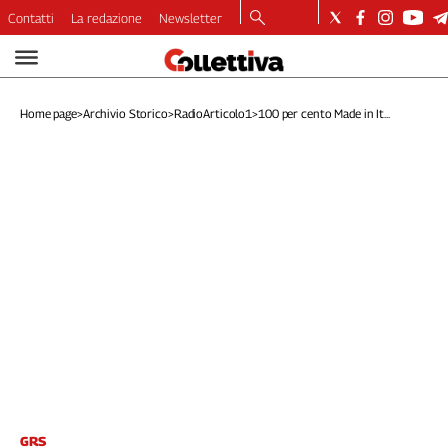
Contatti
La redazione
Newsletter
Video
Podcast
Home page
>
Archivio Storico
>
RadioArticolo1
>
100 per cento Made in It...
Dirette
Longform
Copertine
Economia
Lavoro
Ambiente
Diritti
Welfare
Italia
Internazionale
Culture
Categorie
GRS