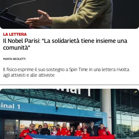
Girasoli
Il
Sassolino
Linea
Economica
LA LETTERA
Tech
Il Nobel Parisi: “La solidarietà tiene insieme una
It
comunità”
Easy
MARTA NICOLETTI
Inserti
Il fisico esprime il suo sostegno a Spin Time in una lettera rivolta
agli attivisti e alle attiviste
Idea
Diffusa
InFlai
Le
trasmissioni
tv
Work
in
Progress