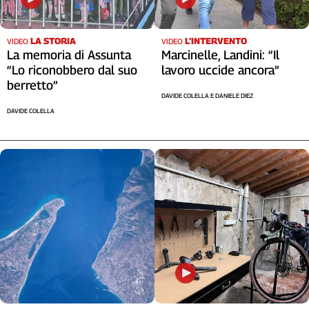
Liguria
Lombardia
Marche
LA STORIA
L’INTERVENTO
VIDEO
VIDEO
La memoria di Assunta
Marcinelle, Landini: “Il
Piemonte
“Lo riconobbero dal suo
lavoro uccide ancora”
Puglia
berretto”
Sardegna
DAVIDE COLELLA E DANIELE DIEZ
Sicilia
DAVIDE COLELLA
Toscana
Trentino
Umbria
Valle
D'Aosta
Veneto
Archivio
Storico
1955-
2014