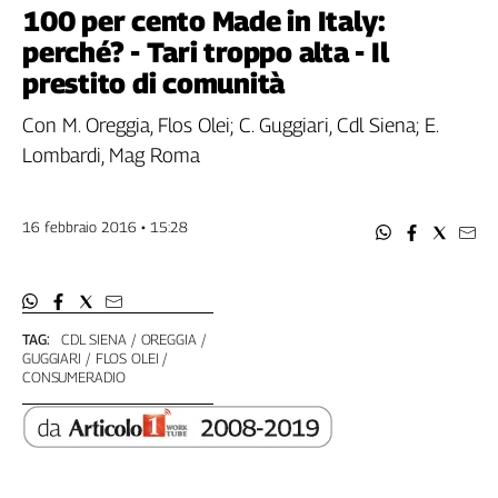
Filcams
100 per cento Made in Italy:
Filctem
perché? - Tari troppo alta - Il
Fillea
prestito di comunità
Filt
Con M. Oreggia, Flos Olei; C. Guggiari, Cdl Siena; E.
Fiom
Lombardi, Mag Roma
Fisac
Flai
Flc
16 febbraio 2016 • 15:28
Fp
Nidil
Slc
Spi
TAG:
CDL SIENA
OREGGIA
GUGGIARI
FLOS OLEI
Inca
CONSUMERADIO
Caaf
Speciali
G8
di