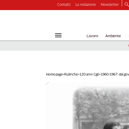
Contatti
La redazione
Newsletter
Video
Podcast
Dirette
Lavoro
Ambiente
Longform
Copertine
Economia
Lavoro
Ambiente
Home page
>
Rubriche
>
120 anni Cgil
>
1960-1967: dal gove
Diritti
Welfare
Italia
Internazionale
Culture
Categorie