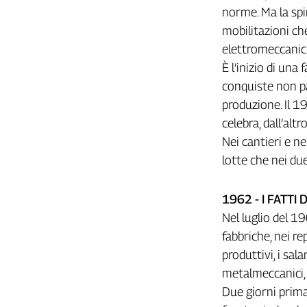
norme. Ma la spi
Cerca
mobilitazioni che
elettromeccanici
Contatti
È l’inizio di una 
conquiste non pa
La
produzione. Il 19
redazione
celebra, dall’alt
Nei cantieri e ne
Newsletter
lotte che nei du
Social
1962 - I FATTI
Nel luglio del 19
fabbriche, nei re
produttivi, i sal
metalmeccanici, 
Due giorni prima 