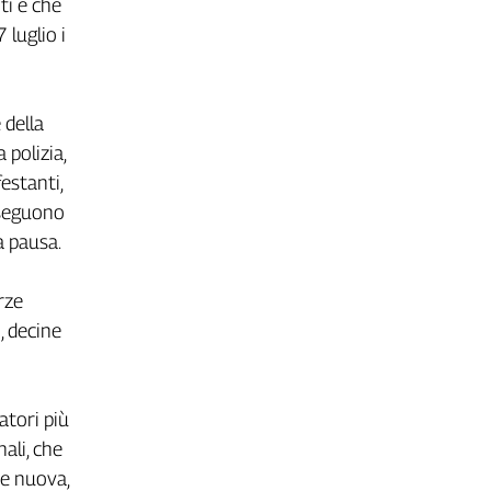
ti e che
 luglio i
 della
 polizia,
festanti,
oseguono
a pausa.
orze
i, decine
ratori più
ali, che
ne nuova,