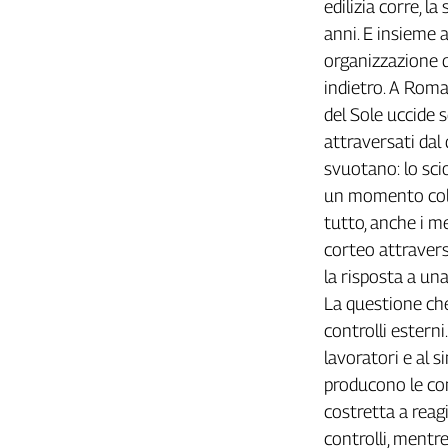
edilizia corre, l
Liguria
anni. E insieme a
Lombardia
Marche
organizzazione d
Piemonte
indietro. A Roma,
Puglia
del Sole uccide se
Sardegna
attraversati dal 
Sicilia
svuotano: lo sci
Toscana
un momento colle
Trentino
tutto, anche i me
Umbria
corteo attraversa
Valle
la risposta a un
D'Aosta
La questione che
Veneto
controlli esterni
lavoratori e al s
Archivio
Storico
producono le con
1955-
2014
costretta a reag
controlli, mentre