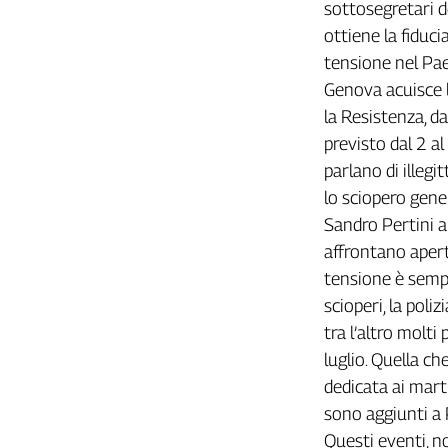
Girasoli
sottosegretari d
Il
ottiene la fiduci
Sassolino
tensione nel Pae
Linea
Genova acuisce l
Economica
la Resistenza, d
Tech
previsto dal 2 al 
It
Easy
parlano di illegi
lo sciopero gene
Inserti
Sandro Pertini a 
Idea
affrontano aperta
Diffusa
tensione è sempre
InFlai
scioperi, la poliz
tra l’altro molti
Le
trasmissioni
luglio. Quella ch
tv
dedicata ai marti
Work
sono aggiunti a 
in
Questi eventi, no
Progress