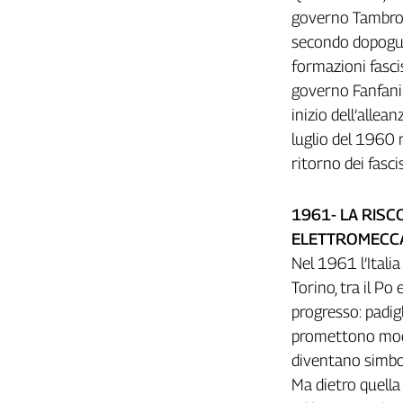
governo Tambron
L'Italia
nel
secondo dopoguer
Lavoro
formazioni fasci
governo Fanfani.
Territori
inizio dell’allea
Abruzzo-
luglio del 1960 
Molise
ritorno dei fascis
Alto
Adige
Basilicata
1961- LA RISCO
Calabria
ELETTROMECCA
Campania
Nel 1961 l’Itali
Emilia-
Torino, tra il Po 
Romagna
progresso: padigl
Friuli
promettono moder
Venezia
diventano simbol
Giulia
Ma dietro quella 
Lazio