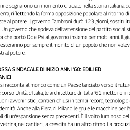
i e segnarono un momento cruciale nella storia italiana de
ra, riflettendo la ferma opposizione popolare al ritorno di
ste al potere. Il governo Tambroni durò 123 giorni, sostituit
 Un governo che godeva dell’astensione del partito socialis
nza che portò Dc e Psi al governo insieme per molti anni. Il g
resteranno per sempre il monito di un popolo che non voleva
ti al potere.
SSA SINDACALE DI INIZIO ANNI '60: EDILI ED
NICI
a si racconta al mondo come un Paese lanciato verso il futur
e corso Unità d’Italia, le architetture di Italia ’61 mettono in 
ioni avveniristici, cantieri chiusi in tempi record, tecnologie
nità. Anche alla Fiera di Milano le gru e le macchine per l’e
i di un’espansione senza precedenti. È il volto luminoso de
vetrina, nei cantieri, la crescita ha un altro ritmo. La produz