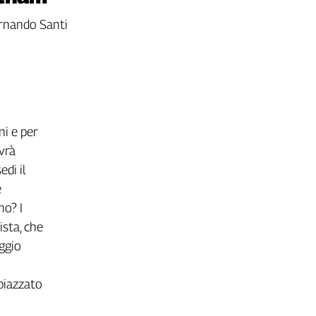
Fernando Santi
ni e per
ovrà
di il
e
no? I
ista, che
ggio
piazzato