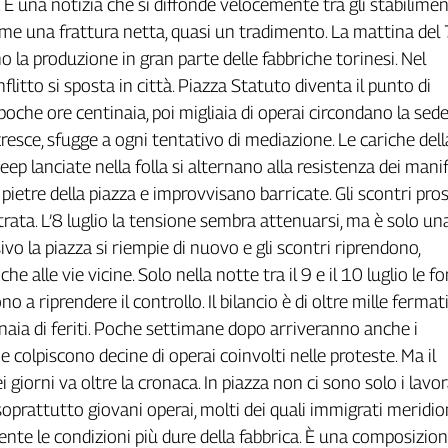
. È una notizia che si diffonde velocemente tra gli stabilimen
me una frattura netta, quasi un tradimento. La mattina del 7
o la produzione in gran parte delle fabbriche torinesi. Nel
flitto si sposta in città. Piazza Statuto diventa il punto di
oche ore centinaia, poi migliaia di operai circondano la sede
cresce, sfugge a ogni tentativo di mediazione. Le cariche della
 jeep lanciate nella folla si alternano alla resistenza dei mani
 pietre della piazza e improvvisano barricate. Gli scontri pr
trata. L’8 luglio la tensione sembra attenuarsi, ma è solo un
ivo la piazza si riempie di nuovo e gli scontri riprendono,
e alle vie vicine. Solo nella notte tra il 9 e il 10 luglio le f
no a riprendere il controllo. Il bilancio è di oltre mille fermat
tinaia di feriti. Poche settimane dopo arriveranno anche i
e colpiscono decine di operai coinvolti nelle proteste. Ma il
ei giorni va oltre la cronaca. In piazza non ci sono solo i lavo
soprattutto giovani operai, molti dei quali immigrati meridion
nte le condizioni più dure della fabbrica. È una composizio