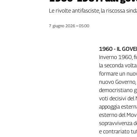
Genova,
Le rivolte antifasciste, la riscossa sin
il
sangue
7 giugno 2026 • 05:00
della
ragione
120
anni
1960 - IL GOV
Cgil
Inverno 1960, fi
Collettiva
la seconda volta 
Academy
formare un nuovo
Collettiva
nuovo Governo,
Play
democristiano gu
Rubriche
voti decisivi del
Collettiva
appoggia estern
Talk
esterno del Movi
La
sopravvivenza de
settimana
Collettiva
e contrariato tut