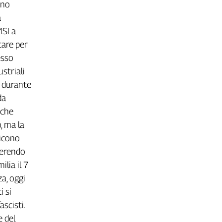
rno
a
MSI a
tare per
esso
ustriali
 è durante
da
 che
, ma la
dicono
 ferendo
ilia il 7
za, oggi
i si
scisti.
e del