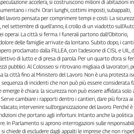
a speculazione accelera, si costruiscono milioni di abitazioni i
umentano i rischi. Orari lunghi, cottimi imposti, subappalti,
el lavoro pensata per comprimere tempi e costi. La sicurezz
 nel settembre di quell’anno, il crollo di un viadotto sull’Au
i operai. La città si ferma. I funerali partono dall’Obitorio,
dolore delle famiglie arrivate da lontano. Subito dopo, i cantie
opero proclamato dalla FILLEA, con l’adesione di CISL e UIL, 
ttivo di lutto e di presa di parola. Per un quarto d’ora si f
zzi pubblici. Al Colosseo si ritrovano migliaia di lavoratori, po
 la città fino al Ministero del Lavoro. Non è una protesta is
a sequenza di incidenti che non può più essere considerata fa
 emerge è chiara: la sicurezza non può essere affidata solo 
. Serve cambiare i rapporti dentro i cantieri, dare più forza ai
indacato, intervenire sull’organizzazione del lavoro. Perché è l
dizioni che portano agli infortuni. Intanto anche la politica
ire. In Parlamento si aprono interrogazioni sulle responsabili
 si chiede di escludere dagli appalti le imprese che non rispe