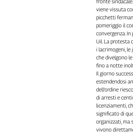
fronte sindacale
viene vissuta co
picchetti ferman
pomeriggio il con
convergenza. In p
Uil. La protesta 
i lacrimogeni, le
che divelgono le
fino a notte inol
Il giorno success
estendendosi anch
dell’ordine riesco
di arresti e cen
licenziamenti, ch
significato di qu
organizzati, ma 
vivono direttame