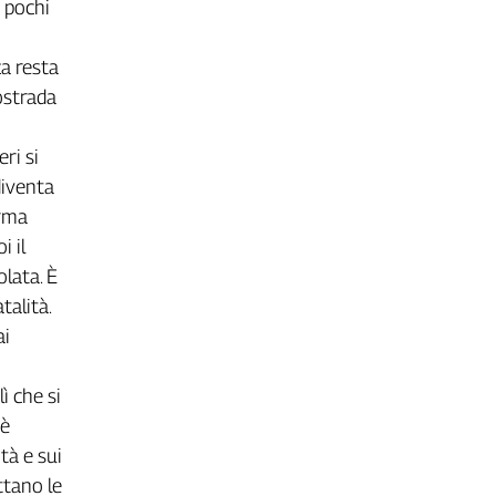
n pochi
a resta
tostrada
ri si
diventa
erma
i il
olata. È
talità.
ai
ì che si
 è
tà e sui
ttano le