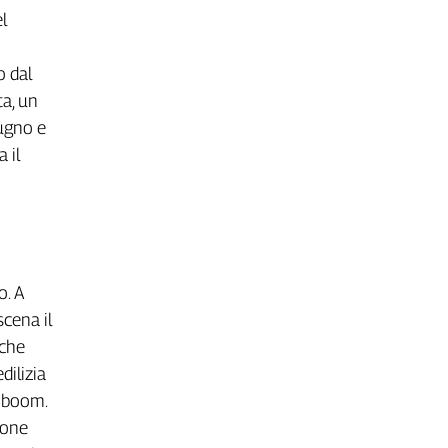
l
o dal
ta, un
iugno e
 il
o. A
scena il
 che
dilizia
l boom.
ione