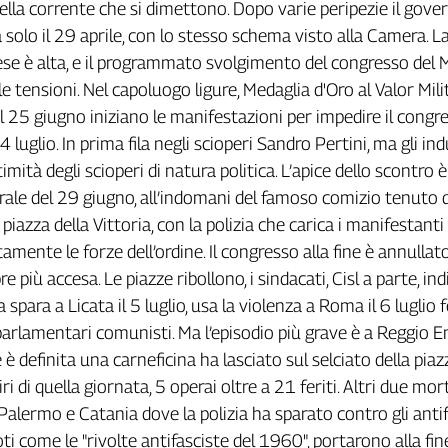
ella corrente che si dimettono. Dopo varie peripezie il gove
a solo il 29 aprile, con lo stesso schema visto alla Camera. L
se è alta, e il programmato svolgimento del congresso del 
e tensioni. Nel capoluogo ligure, Medaglia d'Oro al Valor Mili
al 25 giugno iniziano le manifestazioni per impedire il congr
4 luglio. In prima fila negli scioperi Sandro Pertini, ma gli ind
ttimità degli scioperi di natura politica. L’apice dello scontro
rale del 29 giugno, all’indomani del famoso comizio tenuto 
piazza della Vittoria, con la polizia che carica i manifestanti
mente le forze dell’ordine. Il congresso alla fine è annullato
 più accesa. Le piazze ribollono, i sindacati, Cisl a parte, in
ia spara a Licata il 5 luglio, usa la violenza a Roma il 6 luglio
 parlamentari comunisti. Ma l’episodio più grave è a Reggio Em
e è definita una carneficina ha lasciato sul selciato della piaz
ri di quella giornata, 5 operai oltre a 21 feriti. Altri due mort
Palermo e Catania dove la polizia ha sparato contro gli antifa
ti come le "rivolte antifasciste del 1960", portarono alla fin