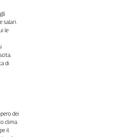
gli
 salari.
ui le
i
cita.
ta di
opero dei
o clima.
pe il