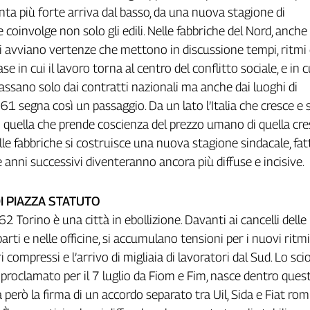
nta più forte arriva dal basso, da una nuova stagione di
 coinvolge non solo gli edili. Nelle fabbriche del Nord, anche 
 avviano vertenze che mettono in discussione tempi, ritmi e
fase in cui il lavoro torna al centro del conflitto sociale, e in c
ssano solo dai contratti nazionali ma anche dai luoghi di
61 segna così un passaggio. Da un lato l’Italia che cresce e s
ro quella che prende coscienza del prezzo umano di quella cres
lle fabbriche si costruisce una nuova stagione sindacale, fat
e anni successivi diventeranno ancora più diffuse e incisive.
 DI PIAZZA STATUTO
62 Torino è una città in ebollizione. Davanti ai cancelli delle
parti e nelle officine, si accumulano tensioni per i nuovi ritmi
ari compressi e l’arrivo di migliaia di lavoratori dal Sud. Lo sci
proclamato per il 7 luglio da Fiom e Fim, nasce dentro quest
però la firma di un accordo separato tra Uil, Sida e Fiat rom