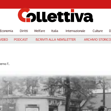
Economia
Diritti
Welfare
Italia
Internazionale
Culture
D
VIDEO
PODCAST
ISCRIVITI ALLA NEWSLETTER
ARCHIVIO STORICO
rno T...