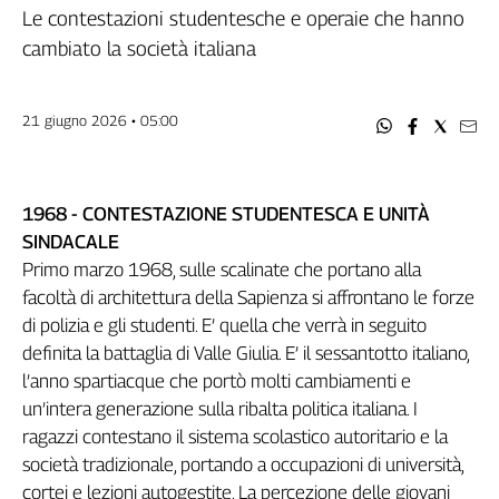
Filcams
Le contestazioni studentesche e operaie che hanno
Filctem
cambiato la società italiana
Fillea
Filt
21 giugno 2026 • 05:00
Fiom
Fisac
Flai
1968 - CONTESTAZIONE STUDENTESCA E UNITÀ
Flc
SINDACALE
Fp
Primo marzo 1968, sulle scalinate che portano alla
Nidil
facoltà di architettura della Sapienza si affrontano le forze
Slc
di polizia e gli studenti. E’ quella che verrà in seguito
Spi
definita la battaglia di Valle Giulia. E’ il sessantotto italiano,
Inca
l’anno spartiacque che portò molti cambiamenti e
Caaf
un’intera generazione sulla ribalta politica italiana. I
ragazzi contestano il sistema scolastico autoritario e la
Speciali
società tradizionale, portando a occupazioni di università,
G8
cortei e lezioni autogestite. La percezione delle giovani
di