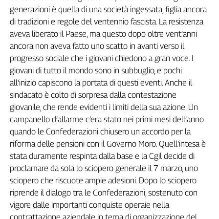
generazioni è quella di una società ingessata, figlia ancora
Genova,
il
di tradizioni e regole del ventennio fascista. La resistenza
sangue
aveva liberato il Paese, ma questo dopo oltre vent’anni
della
ancora non aveva fatto uno scatto in avanti verso il
ragione
progresso sociale che i giovani chiedono a gran voce. I
120
giovani di tutto il mondo sono in subbuglio, e pochi
anni
all’inizio capiscono la portata di questi eventi. Anche il
Cgil
sindacato è colto di sorpresa dalla contestazione
Collettiva
giovanile, che rende evidenti i limiti della sua azione. Un
Academy
campanello d’allarme c’era stato nei primi mesi dell’anno
Collettiva
quando le Confederazioni chiusero un accordo per la
Play
riforma delle pensioni con il Governo Moro. Quell’intesa è
Rubriche
stata duramente respinta dalla base e la Cgil decide di
Collettiva
proclamare da sola lo sciopero generale il 7 marzo, uno
Talk
sciopero che riscuote ampie adesioni. Dopo lo sciopero
La
riprende il dialogo tra le Confederazioni, sostenuto con
settimana
vigore dalle importanti conquiste operaie nella
Collettiva
contrattazione aziendale in tema di organizzazione del