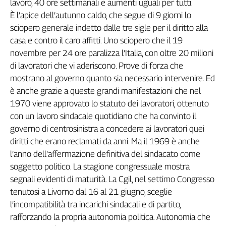
lavoro, 40 ore settimanali e aumenti uguali per tutti.
Liguria
È l’apice dell’autunno caldo, che segue di 9 giorni lo
Lombardia
sciopero generale indetto dalle tre sigle per il diritto alla
Marche
casa e contro il caro affitti. Uno sciopero che il 19
Piemonte
novembre per 24 ore paralizza l’Italia, con oltre 20 milioni
Puglia
di lavoratori che vi aderiscono. Prove di forza che
Sardegna
mostrano al governo quanto sia necessario intervenire. Ed
Sicilia
è anche grazie a queste grandi manifestazioni che nel
Toscana
1970 viene approvato lo statuto dei lavoratori, ottenuto
Trentino
con un lavoro sindacale quotidiano che ha convinto il
Umbria
governo di centrosinistra a concedere ai lavoratori quei
Valle
diritti che erano reclamati da anni. Ma il 1969 è anche
D'Aosta
l’anno dell’affermazione definitiva del sindacato come
Veneto
soggetto politico. La stagione congressuale mostra
segnali evidenti di maturità. La Cgil, nel settimo Congresso
Archivio
Storico
tenutosi a Livorno dal 16 al 21 giugno, sceglie
1955-
l’incompatibilità tra incarichi sindacali e di partito,
2014
rafforzando la propria autonomia politica. Autonomia che