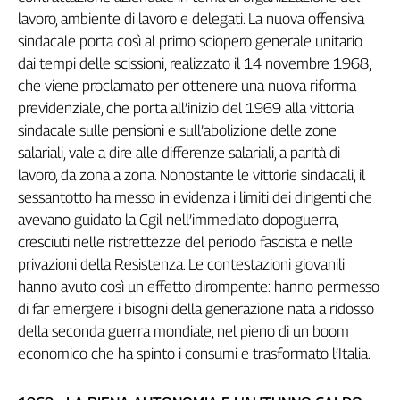
Girasoli
lavoro, ambiente di lavoro e delegati. La nuova offensiva
Il
sindacale porta così al primo sciopero generale unitario
Sassolino
dai tempi delle scissioni, realizzato il 14 novembre 1968,
Linea
che viene proclamato per ottenere una nuova riforma
Economica
previdenziale, che porta all’inizio del 1969 alla vittoria
Tech
sindacale sulle pensioni e sull’abolizione delle zone
It
Easy
salariali, vale a dire alle differenze salariali, a parità di
lavoro, da zona a zona. Nonostante le vittorie sindacali, il
Inserti
sessantotto ha messo in evidenza i limiti dei dirigenti che
Idea
avevano guidato la Cgil nell’immediato dopoguerra,
Diffusa
cresciuti nelle ristrettezze del periodo fascista e nelle
InFlai
privazioni della Resistenza. Le contestazioni giovanili
hanno avuto così un effetto dirompente: hanno permesso
Le
di far emergere i bisogni della generazione nata a ridosso
trasmissioni
tv
della seconda guerra mondiale, nel pieno di un boom
economico che ha spinto i consumi e trasformato l’Italia.
Work
in
Progress