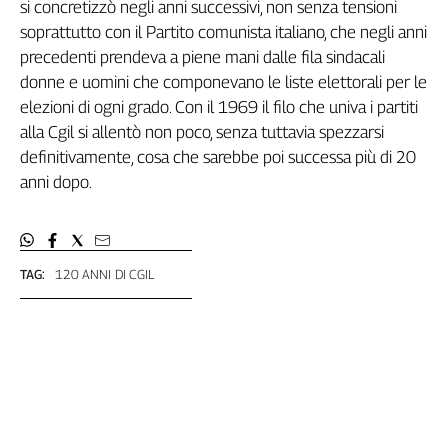
si concretizzò negli anni successivi, non senza tensioni
Cerca
soprattutto con il Partito comunista italiano, che negli anni
precedenti prendeva a piene mani dalle fila sindacali
donne e uomini che componevano le liste elettorali per le
Contatti
elezioni di ogni grado. Con il 1969 il filo che univa i partiti
alla Cgil si allentò non poco, senza tuttavia spezzarsi
La
definitivamente, cosa che sarebbe poi successa più di 20
redazione
anni dopo.
Newsletter
TAG:
120 ANNI DI CGIL
Social