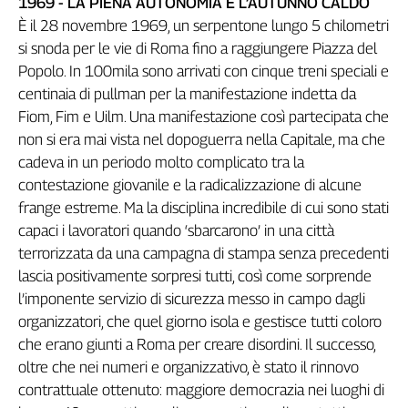
1969 - LA PIENA AUTONOMIA E L’AUTUNNO CALDO
L'Italia
È il 28 novembre 1969, un serpentone lungo 5 chilometri
nel
si snoda per le vie di Roma fino a raggiungere Piazza del
Lavoro
Popolo. In 100mila sono arrivati con cinque treni speciali e
centinaia di pullman per la manifestazione indetta da
Territori
Fiom, Fim e Uilm. Una manifestazione così partecipata che
Abruzzo-
non si era mai vista nel dopoguerra nella Capitale, ma che
Molise
cadeva in un periodo molto complicato tra la
Alto
contestazione giovanile e la radicalizzazione di alcune
Adige
frange estreme. Ma la disciplina incredibile di cui sono stati
Basilicata
capaci i lavoratori quando ‘sbarcarono’ in una città
Calabria
terrorizzata da una campagna di stampa senza precedenti
Campania
lascia positivamente sorpresi tutti, così come sorprende
Emilia-
l’imponente servizio di sicurezza messo in campo dagli
Romagna
organizzatori, che quel giorno isola e gestisce tutti coloro
Friuli
che erano giunti a Roma per creare disordini. Il successo,
Venezia
Giulia
oltre che nei numeri e organizzativo, è stato il rinnovo
contrattuale ottenuto: maggiore democrazia nei luoghi di
Lazio