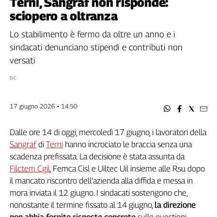
Terni, Sangraf non risponde:
Filcams
sciopero a oltranza
Filctem
Fillea
Lo stabilimento è fermo da oltre un anno e i
Filt
sindacati denunciano stipendi e contributi non
Fiom
versati
Fisac
D.C.
Flai
Flc
17 giugno 2026 • 14:50
Fp
Nidil
Dalle ore 14 di oggi, mercoledì 17 giugno, i lavoratori della
Slc
Sangraf
di
Terni
hanno incrociato le braccia senza una
Spi
scadenza prefissata. La decisione è stata assunta da
Inca
Filctem Cgil
, Femca Cisl e Uiltec Uil insieme alle Rsu dopo
Caaf
il mancato riscontro dell’azienda alla diffida e messa in
Speciali
mora inviata il 12 giugno. I sindacati sostengono che,
nonostante il termine fissato al 14 giugno,
la direzione
G8
di