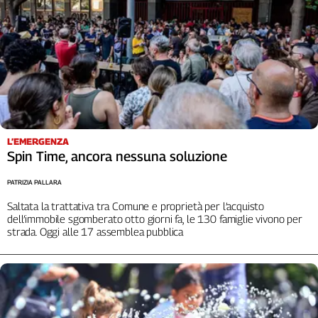
Cerca
Contatti
La
redazione
L’EMERGENZA
Spin Time, ancora nessuna soluzione
Newsletter
PATRIZIA PALLARA
Social
Saltata la trattativa tra Comune e proprietà per l’acquisto
dell’immobile sgomberato otto giorni fa, le 130 famiglie vivono per
strada. Oggi alle 17 assemblea pubblica