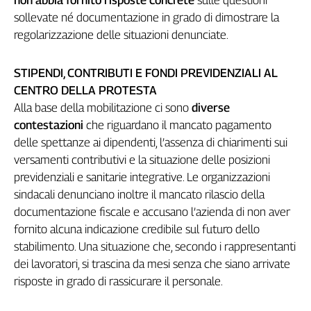
non abbia fornito risposte concrete
sulle questioni
Genova,
sollevate né documentazione in grado di dimostrare la
il
regolarizzazione delle situazioni denunciate.
sangue
della
STIPENDI, CONTRIBUTI E FONDI PREVIDENZIALI AL
ragione
CENTRO DELLA PROTESTA
120
anni
Alla base della mobilitazione ci sono
diverse
Cgil
contestazioni
che riguardano il mancato pagamento
Collettiva
delle spettanze ai dipendenti, l’assenza di chiarimenti sui
Academy
versamenti contributivi e la situazione delle posizioni
previdenziali e sanitarie integrative. Le organizzazioni
Collettiva
sindacali denunciano inoltre il mancato rilascio della
Play
Rubriche
documentazione fiscale e accusano l’azienda di non aver
fornito alcuna indicazione credibile sul futuro dello
Collettiva
stabilimento. Una situazione che, secondo i rappresentanti
Talk
dei lavoratori, si trascina da mesi senza che siano arrivate
La
risposte in grado di rassicurare il personale.
settimana
Collettiva