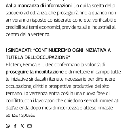
dalla mancanza di informazioni
. Da qui la scelta dello
L'Italia
nel
sciopero ad oltranza, che proseguirà fino a quando non
Lavoro
arriveranno risposte considerate concrete, verificabili e
credibili sui temi economici, previdenziali e industriali al
Territori
centro della vertenza.
Abruzzo-
Molise
I SINDACATI: “CONTINUEREMO OGNI INIZIATIVA A
Alto
TUTELA DELL’OCCUPAZIONE”
Adige
Filctem, Femca e Uiltec confermano la volontà di
Basilicata
proseguire la mobilitazione
e di mettere in campo tutte
Calabria
le iniziative sindacali ritenute necessarie per difendere
Campania
occupazione, diritti e prospettive produttive del sito
Emilia-
ternano. La vertenza entra così in una nuova fase di
Romagna
conflitto, con i lavoratori che chiedono segnali immediati
Friuli
dall’azienda dopo mesi di incertezza e attese rimaste
Venezia
senza risposta.
Giulia
Lazio