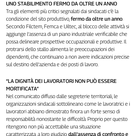
Girasoli
UNO STABILIMENTO FERMO DA OLTRE UN ANNO
Il
Tra gli elementi più critici segnalati dai sindacati c’è la
Sassolino
condizione del sito produttivo,
fermo da oltre un anno
.
Linea
Secondo Filctem, Femca e Uiltec, al blocco delle attività si
Economica
aggiunge l’assenza di un piano industriale verificabile che
Tech
possa delineare prospettive occupazionali e produttive. Il
It
protrarsi dello stallo alimenta le preoccupazioni dei
Easy
dipendenti, che continuano a non avere indicazioni precise
Inserti
sul destino dell’azienda e dei posti di lavoro.
Idea
Diffusa
“LA DIGNITÀ DEI LAVORATORI NON PUÒ ESSERE
InFlai
MORTIFICATA”
Nel comunicato diffuso dalle segreterie territoriali, le
Le
organizzazioni sindacali sottolineano come le lavoratrici e i
trasmissioni
lavoratori abbiano dimostrato finora un forte senso di
tv
responsabilità nonostante le difficoltà. Proprio per questo
Work
ritengono non più accettabile una situazione
in
caratterizzata, a loro giudizio,
dall’assenza di confronto e
Progress