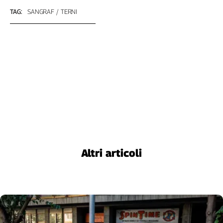
Liguria
TAG:
SANGRAF
TERNI
Lombardia
Marche
Piemonte
Puglia
Sardegna
Sicilia
Toscana
Trentino
Umbria
Valle
D'Aosta
Altri articoli
Veneto
Archivio
Storico
1955-
2014