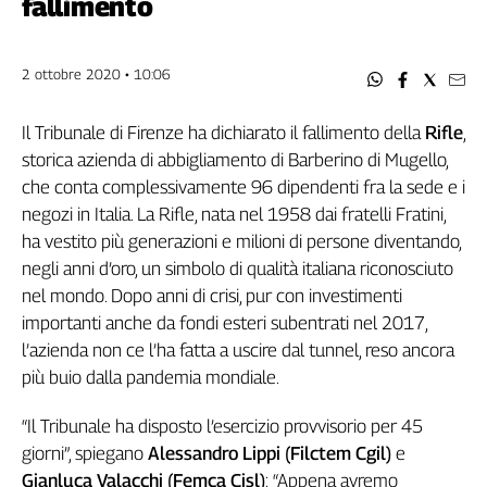
fallimento
Filcams
Filctem
Fillea
2 ottobre 2020 • 10:06
Filt
Fiom
Il Tribunale di Firenze ha dichiarato il fallimento della
Rifle
,
Fisac
storica azienda di abbigliamento di Barberino di Mugello,
Flai
che conta complessivamente 96 dipendenti fra la sede e i
Flc
negozi in Italia. La Rifle, nata nel 1958 dai fratelli Fratini,
Fp
ha vestito più generazioni e milioni di persone diventando,
negli anni d’oro, un simbolo di qualità italiana riconosciuto
Nidil
nel mondo. Dopo anni di crisi, pur con investimenti
Slc
importanti anche da fondi esteri subentrati nel 2017,
Spi
l’azienda non ce l’ha fatta a uscire dal tunnel, reso ancora
Inca
più buio dalla pandemia mondiale.
Caaf
“Il Tribunale ha disposto l’esercizio provvisorio per 45
Speciali
giorni”, spiegano
Alessandro Lippi (Filctem Cgil)
e
G8
Gianluca Valacchi (Femca Cisl)
: “Appena avremo
di