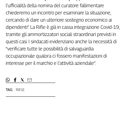
l’ufficialità della nomina del curatore fallimentare
Genova,
il
chiederemo un incontro per esaminare la situazione,
sangue
cercando di dare un ulteriore sostegno economico ai
della
dipendenti”. La Rifle è già in cassa integrazione Covid-19,
ragione
tramite gli ammortizzatori sociali straordinari previsti in
120
questi casi. I sindacati evidenziano anche la necessità di
anni
“verificare tutte le possibilità di salvaguardia
Cgil
occupazionale qualora ci fossero manifestazioni di
Collettiva
interesse per il marchio e l’attività aziendale”.
Academy
Collettiva
Play
Rubriche
TAG:
RIFLE
Collettiva
Talk
La
settimana
Collettiva