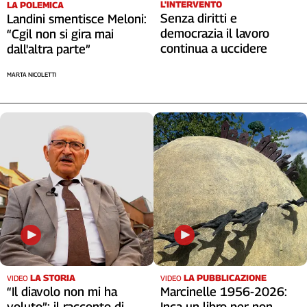
L'INTERVENTO
LA POLEMICA
Cerca
Senza diritti e
Landini smentisce Meloni:
democrazia il lavoro
“Cgil non si gira mai
continua a uccidere
dall'altra parte”
Contatti
MARTA NICOLETTI
La
redazione
Newsletter
Social
LA STORIA
LA PUBBLICAZIONE
VIDEO
VIDEO
“Il diavolo non mi ha
Marcinelle 1956-2026:
voluto”: il racconto di
Inca un libro per non