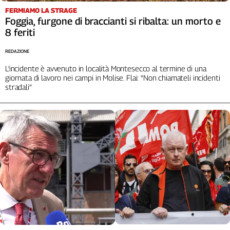
Liguria
FERMIAMO LA STRAGE
Lombardia
Foggia, furgone di braccianti si ribalta: un morto e
Marche
8 feriti
Piemonte
REDAZIONE
Puglia
L’incidente è avvenuto in località Montesecco al termine di una
Sardegna
giornata di lavoro nei campi in Molise. Flai: “Non chiamateli incidenti
Sicilia
stradali”
Toscana
Trentino
Umbria
Valle
D'Aosta
Veneto
Archivio
Storico
1955-
2014