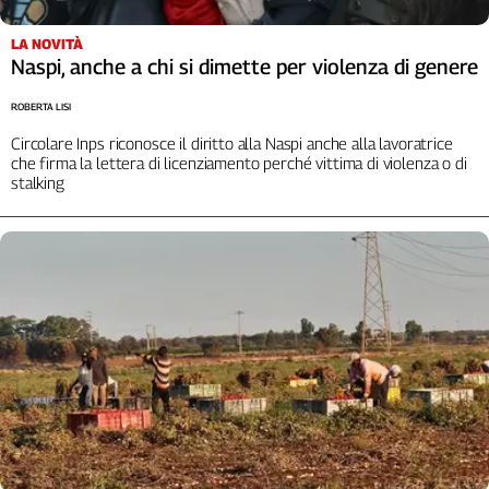
L'Italia
LA NOVITÀ
nel
Naspi, anche a chi si dimette per violenza di genere
Lavoro
ROBERTA LISI
Territori
Circolare Inps riconosce il diritto alla Naspi anche alla lavoratrice
Abruzzo-
che firma la lettera di licenziamento perché vittima di violenza o di
Molise
stalking
Alto
Adige
Basilicata
Calabria
Campania
Emilia-
Romagna
Friuli
Venezia
Giulia
Lazio