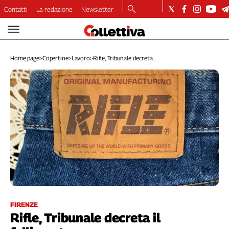
Contatti
La redazione
Newsletter
Video
Podcast
Home page
>
Copertine
>
Lavoro
>
Rifle, Tribunale decreta...
Dirette
Longform
Copertine
Economia
Lavoro
Ambiente
Diritti
Welfare
Italia
Internazionale
Culture
FIRENZE
Rifle, Tribunale decreta il
Categorie