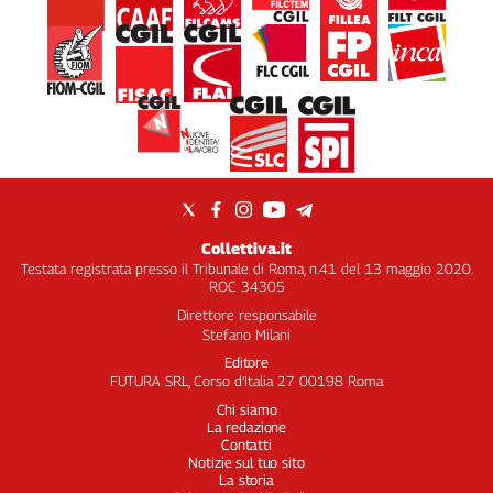
Collettiva.it
Testata registrata presso il Tribunale di Roma, n.41 del 13 maggio 2020.
ROC 34305
Direttore responsabile
Stefano Milani
Editore
FUTURA SRL, Corso d’Italia 27 00198 Roma
Chi siamo
La redazione
Contatti
Notizie sul tuo sito
La storia