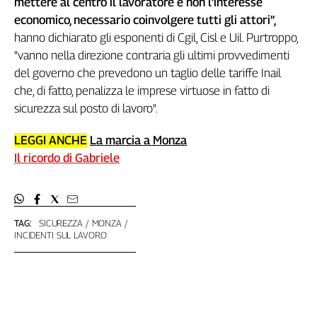
mettere al centro il lavoratore e non l’interesse
L'Italia
economico, necessario coinvolgere tutti gli attori”,
nel
hanno dichiarato gli esponenti di Cgil, Cisl e Uil. Purtroppo,
Lavoro
"vanno nella direzione contraria gli ultimi provvedimenti
del governo che prevedono un taglio delle tariffe Inail
Territori
che, di fatto, penalizza le imprese virtuose in fatto di
Abruzzo-
sicurezza sul posto di lavoro".
Molise
Alto
LEGGI ANCHE
La marcia a Monza
Adige
Il ricordo di Gabriele
Basilicata
Calabria
Campania
Emilia-
TAG:
SICUREZZA
MONZA
INCIDENTI SUL LAVORO
Romagna
Friuli
Venezia
Giulia
Lazio