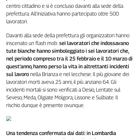
centro cittadino e si è concluso davanti alla sede della
Genova,
il
prefettura. All’iniziativa hanno partecipato oltre 500
sangue
lavoratori.
della
ragione
Davanti alla sede della prefettura gli organizzatori hanno
120
inscenato un flash mob:
sei lavoratori che indossavano
anni
tute bianche hanno simboleggiato i sei lavoratori che,
Cgil
nel periodo compreso tra il 25 febbraio e il 10 marzo di
Collettiva
quest’anno, hanno perso la vita in altrettanti incidenti
Academy
sul lavoro
nella Brianza e nel lecchese. Il più giovane dei
lavoratori morti aveva 25 anni, il più anziano 64. Gli
Collettiva
Play
incidenti mortali si sono verificati a Desio, Lentate sul
Rubriche
Seveso, Meda, Olgiate Molgora, Lissone e Sulbiate. Il
Collettiva
rischio dunque è presente ovunque.
Talk
La
settimana
Collettiva
Una tendenza confermata dai dati: in Lombardia