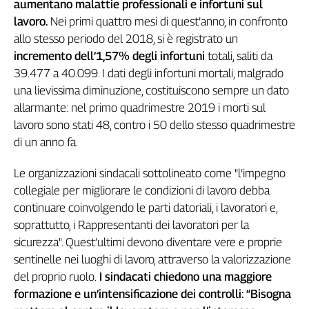
Girasoli
aumentano malattie professionali e infortuni sul
lavoro.
Nei primi quattro mesi di quest’anno, in confronto
Il
Sassolino
allo stesso periodo del 2018, si è registrato un
Linea
incremento dell’1,57% degli infortuni
totali, saliti da
Economica
39.477 a 40.099. I dati degli infortuni mortali, malgrado
Tech
una lievissima diminuzione, costituiscono sempre un dato
It
allarmante: nel primo quadrimestre 2019 i morti sul
Easy
lavoro sono stati 48, contro i 50 dello stesso quadrimestre
di un anno fa.
Inserti
Idea
Le organizzazioni sindacali sottolineato come "l’impegno
Diffusa
collegiale per migliorare le condizioni di lavoro debba
InFlai
continuare coinvolgendo le parti datoriali, i lavoratori e,
soprattutto, i Rappresentanti dei lavoratori per la
Le
trasmissioni
sicurezza". Quest’ultimi devono diventare vere e proprie
tv
sentinelle nei luoghi di lavoro, attraverso la valorizzazione
del proprio ruolo.
I sindacati chiedono una maggiore
Work
in
formazione e un’intensificazione dei controlli: “Bisogna
Progress