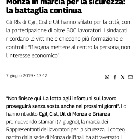
Monza in marcia per la sicurezza:
Filcams
la battaglia continua
Filctem
Fillea
Gli Rls di Cgil, Cisl e Uil hanno sfilato per la città, con
Filt
la partecipazione di oltre 500 lavoratori. I sindacati
Fiom
ricordano le vittime e chiedono più formazione e
Fisac
controlli: “Bisogna mettere al centro la persona, non
Flai
l’interesse economico”
Flc
Fp
7 giugno 2019 • 13:42
Nidil
Slc
Spi
"Non finisce qui. La lotta agli infortuni sul lavoro
Inca
proseguirà senza sosta anche nei prossimi giorni".
Lo
Caaf
hanno ribadito
Cgil, Cisl, Uil di Monza e Brianza
promuovendo, stamani (7 giugno), la marcia dei
Speciali
Rappresentanti dei lavoratori per la sicurezza. Il corteo,
G8
partito dalla sede di Monza dell’Inail, ha attraversato il
di