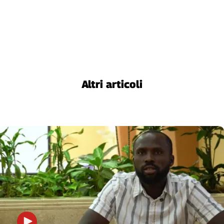
Liguria
Lombardia
Marche
Piemonte
Puglia
Sardegna
Sicilia
Altri articoli
Toscana
Trentino
Umbria
Valle
D'Aosta
Veneto
Archivio
Storico
1955-
2014