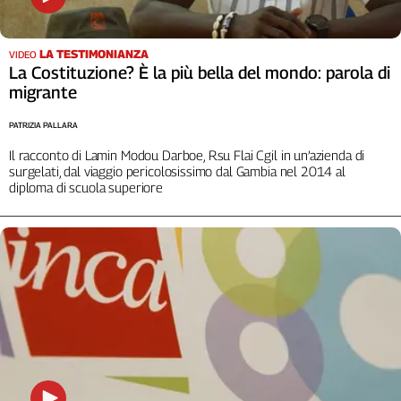
Cerca
LA TESTIMONIANZA
VIDEO
La Costituzione? È la più bella del mondo: parola di
Contatti
migrante
La
PATRIZIA PALLARA
Il racconto di Lamin Modou Darboe, Rsu Flai Cgil in un’azienda di
redazione
surgelati, dal viaggio pericolosissimo dal Gambia nel 2014 al
diploma di scuola superiore
Newsletter
Social