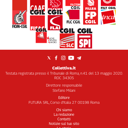
Collettiva.it
Testata registrata presso il Tribunale di Roma, n.41 del 13 maggio 2020.
ROC 34305
Direttore responsabile
Stefano Milani
Editore
FUTURA SRL, Corso d’Italia 27 00198 Roma
Chi siamo
La redazione
Contatti
Notizie sul tuo sito
La storia