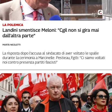
Cerca
Contatti
LA POLEMICA
Landini smentisce Meloni: “Cgil non si gira mai
dall'altra parte”
La
redazione
MARTA NICOLETTI
La risposta dopo l’accusa al sindacato di aver voltato le spalle
Newsletter
durante la cerimonia a Marcinelle. Pestieau, Fgtb: “Ci siamo voltati
noi contro presenza partiti fascisti”
Social