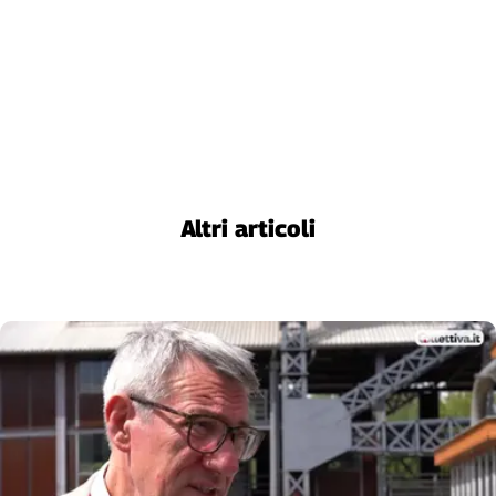
Liguria
Lombardia
Marche
Piemonte
Puglia
Sardegna
Sicilia
Toscana
Altri articoli
Trentino
Umbria
Valle
D'Aosta
Veneto
Archivio
Storico
1955-
2014