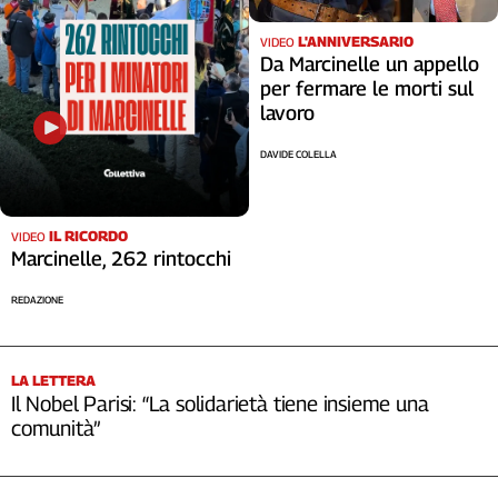
L'ANNIVERSARIO
VIDEO
Da Marcinelle un appello
per fermare le morti sul
lavoro
DAVIDE COLELLA
IL RICORDO
VIDEO
Marcinelle, 262 rintocchi
REDAZIONE
LA LETTERA
Il Nobel Parisi: “La solidarietà tiene insieme una
comunità”