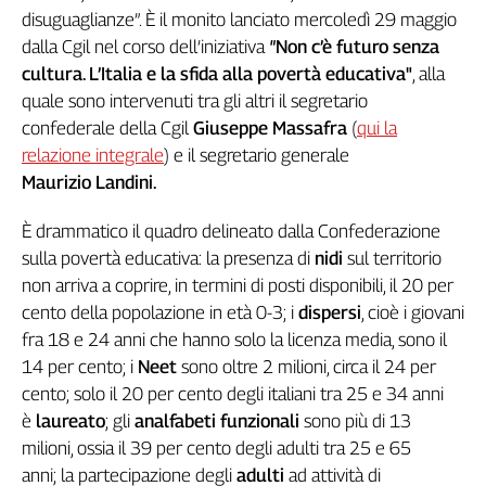
disuguaglianze”. È il monito lanciato mercoledì 29 maggio
Genova,
dalla Cgil nel corso dell’iniziativa
"
Non c’è futuro senza
il
sangue
cultura. L’Italia e la sfida alla povertà educativa"
, alla
della
quale sono intervenuti tra gli altri il segretario
ragione
confederale della Cgil
Giuseppe
Massafra
(
qui la
120
relazione integrale
) e il segretario generale
anni
Maurizio Landini.
Cgil
Collettiva
È drammatico il quadro delineato dalla Confederazione
Academy
sulla povertà educativa: la presenza di
nidi
sul territorio
non arriva a coprire, in termini di posti disponibili, il 20 per
Collettiva
Play
cento della popolazione in età 0-3; i
dispersi
, cioè i giovani
Rubriche
fra 18 e 24 anni che hanno solo la licenza media, sono il
14 per cento; i
Neet
sono oltre 2 milioni, circa il 24 per
Collettiva
Talk
cento; solo il 20 per cento degli italiani tra 25 e 34 anni
La
è
laureato
; gli
analfabeti funzionali
sono più di 13
settimana
milioni, ossia il 39 per cento degli adulti tra 25 e 65
Collettiva
anni; la partecipazione degli
adulti
ad attività di