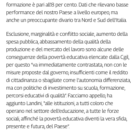
Girasoli
formazione è pari all'8 per cento. Dati che rilevano basse
Il
performance del nostro Paese a livello europeo, ma
Sassolino
anche un preoccupante divario tra Nord e Sud dell’Italia.
Linea
Economica
Esclusione, marginalità e conflitto sociale, aumento della
Tech
spesa pubblica, abbassamento della qualità della
It
produzione e del mercato del lavoro sono alcune delle
Easy
conseguenze della povertà educativa elencate dalla Cgil,
Inserti
per questo “va immediatamente contrastata, non con le
misure proposte dal governo, insufficienti come il reddito
Idea
di cittadinanza o sbagliate come l’autonomia differenziata,
Diffusa
ma con politiche di investimento su scuola, formazione,
InFlai
percorsi educativi di qualità”. Facciamo appello, ha
Le
aggiunto Landini, "alle istituzioni, a tutti coloro che
trasmissioni
operano nel settore dell’educazione, a tutte le forze
tv
sociali, affinché la povertà educativa diventi la vera sfida,
Work
presente e futura, del Paese”.
in
Progress