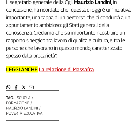
Il segretario generale della Cgil
Maurizio Landini,
in
L'Italia
conclusione, ha ricordato che “questa di oggi è un’iniziativa
nel
importante, una tappa di un percorso che ci condurrà a un
Lavoro
appuntamento ambizioso: gli Stati generali della
conoscenza. Crediamo che sia importante ricostruire un
Territori
rapporto sinergico tra lavoro di qualità e cultura, e tra le
Abruzzo-
persone che lavorano in questo mondo, caratterizzato
Molise
spesso dalla precarietà”.
Alto
Adige
LEGGI ANCHE
La relazione di Massafra
Basilicata
Calabria
Campania
Emilia-
TAG:
SCUOLA
Romagna
FORMAZIONE
MAURIZIO LANDINI
Friuli
POVERTÀ EDUCATIVA
Venezia
Giulia
Lazio