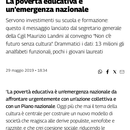
La povertà educativa è
Filcams
un'emergenza nazionale
Filctem
Fillea
Servono investimenti su scuola e formazione:
Filt
questo il messaggio lanciato dal segretario generale
Fiom
della Cgil Maurizio Landini al convegno "Non c’è
Fisac
futuro senza cultura". Drammatici i dati: 13 milioni gli
Flai
analfabeti funzionali, pochi i giovani laureati
Flc
Fp
29 maggio 2019 • 18:34
Nidil
Slc
Spi
“
La povertà educativa è un’emergenza nazionale da
Inca
affrontare urgentemente con un’azione collettiva e
Caaf
con un Piano nazionale
. Oggi più che mai il tema della
cultura è centrale per costruire un nuovo modello di
Speciali
società che reagisca alle derive populiste, xenofobe e
G8
razziste, e che crei coesione sociale, riducendo le
di