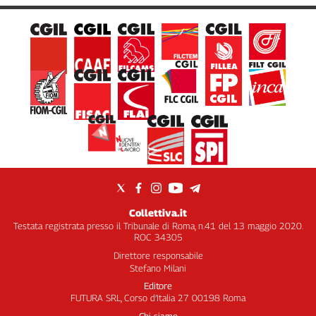
Collettiva.it
Testata registrata presso il Tribunale di Roma, n.41 del 13 maggio 2020.
ROC 34305
Direttore responsabile
Stefano Milani
Editore
FUTURA SRL, Corso d’Italia 27 00198 Roma
Chi siamo