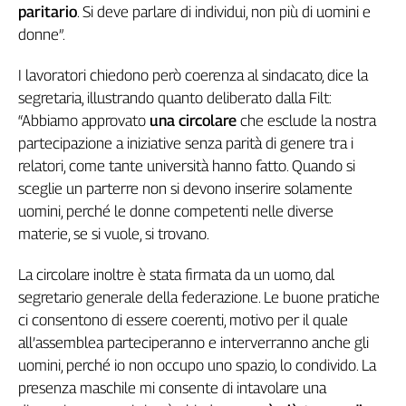
Liguria
paritario
. Si deve parlare di individui, non più di uomini e
Lombardia
donne”.
Marche
I lavoratori chiedono però coerenza al sindacato, dice la
Piemonte
segretaria, illustrando quanto deliberato dalla Filt:
Puglia
“Abbiamo approvato
una circolare
che esclude la nostra
Sardegna
partecipazione a iniziative senza parità di genere tra i
Sicilia
relatori, come tante università hanno fatto. Quando si
Toscana
sceglie un parterre non si devono inserire solamente
Trentino
uomini, perché le donne competenti nelle diverse
Umbria
materie, se si vuole, si trovano.
Valle
D'Aosta
La circolare inoltre è stata firmata da un uomo, dal
Veneto
segretario generale della federazione. Le buone pratiche
ci consentono di essere coerenti, motivo per il quale
Archivio
Storico
all’assemblea parteciperanno e interverranno anche gli
1955-
uomini, perché io non occupo uno spazio, lo condivido. La
2014
presenza maschile mi consente di intavolare una