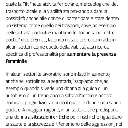
Girasoli
quale la Filt “nelle attività ferroviarie, merceologiche, del
Il
trasporto locale e la viabilità sta provando a dare la
Sassolino
possibilità anche alle donne di partecipare e stare dentro
Linea
un sistema come quello dei trasporti, dove, ad esempio,
Economica
nelle attività portuali e marittime le donne sono molte
Tech
poche”, dice D’Errico, facendo notare lo sforzo in atto in
It
alcuni settori, come quello della viabilità, alla ricerca
Easy
specifica di professionalità per
aumentare la presenza
Inserti
femminile
.
Idea
In alcuni settori le lavoratrici sono infatti in aumento,
Diffusa
anche se, sottolinea la segretaria, “sappiamo che, ad
InFlai
esempio, quando si vede una donna alla guida di un
Le
autobus o di un treno, ancora salta all’occhio e ancora
trasmissioni
domina il pregiudizio secondo il quale le donne non sanno
tv
guidare. A maggior ragione, in un settore che predispone
Work
una donna a
situazioni critiche
per i rischi che riguardano
in
la salute e la sicurezza e il fenomeno delle aggressioni, noi
Progress