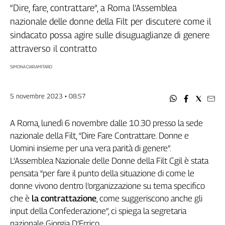
Filcams
“Dire, fare, contrattare”, a Roma l’Assemblea
Filctem
nazionale delle donne della Filt per discutere come il
Fillea
sindacato possa agire sulle disuguaglianze di genere
Filt
attraverso il contratto
Fiom
SIMONA CIARAMITARO
Fisac
Flai
5 novembre 2023 • 08:57
Flc
Fp
A Roma,
lunedì 6 novembre dalle 10.30 presso la sede
Nidil
nazionale della Filt, “Dire Fare Contrattare. Donne e
Slc
Uomini insieme per una vera parità di genere”.
Spi
L’Assemblea Nazionale delle Donne della Filt Cgil è stata
Inca
pensata “per fare il punto della situazione di come le
Caaf
donne vivono dentro l’organizzazione su tema specifico
Speciali
che è
la contrattazione
, come suggeriscono anche gli
input della Confederazione”, ci spiega la segretaria
G8
nazionale Giorgia D’Errico.
di