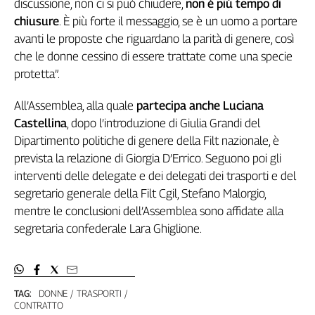
discussione, non ci si può chiudere,
non è più tempo di
Cerca
chiusure
. È più forte il messaggio, se è un uomo a portare
avanti le proposte che riguardano la parità di genere, così
che le donne cessino di essere trattate come una specie
Contatti
protetta”.
La
All’Assemblea, alla quale
partecipa anche Luciana
Castellina
, dopo l’introduzione di Giulia Grandi del
redazione
Dipartimento politiche di genere della Filt nazionale, è
prevista la relazione di Giorgia D’Errico. Seguono poi gli
Newsletter
interventi delle delegate e dei delegati dei trasporti e del
segretario generale della Filt Cgil, Stefano Malorgio,
Social
mentre le conclusioni dell’Assemblea sono affidate alla
segretaria confederale Lara Ghiglione.
TAG:
DONNE
TRASPORTI
CONTRATTO