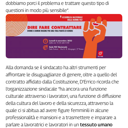
dobbiamo porci il problema e trattare questo tipo di
L'Italia
questioni in modo più sensibile”.
nel
Lavoro
Territori
Abruzzo-
Molise
Alto
Adige
Basilicata
Alla domanda se il sindacato ha altri strumenti per
affrontare le disuguaglianze di genere, oltre a quello del
Calabria
contratto affidato dalla Costituzione, D’Errico ricorda che
Campania
l’organizzazione sindacale “ha ancora una funzione
Emilia-
Romagna
culturale attraverso i lavoratori, una funzione di diffusione
Friuli
della cultura del lavoro e della sicurezza, attraverso la
Venezia
quale ci si abitua ad avere figure femminili in alcune
Giulia
professionalità e mansioni e a trasmettere e imparare a
Lazio
parlare a lavoratrici e lavoratori in un
tessuto umano