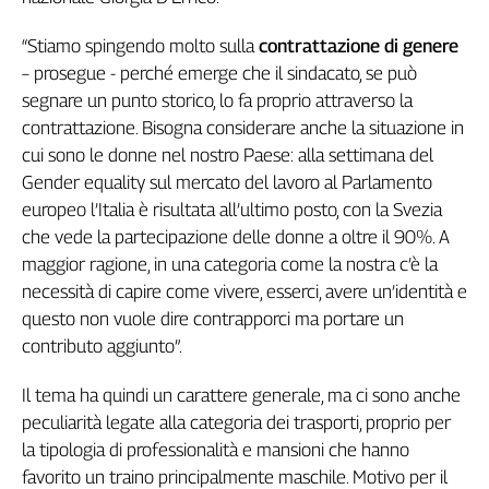
Genova,
“Stiamo spingendo molto sulla
contrattazione di genere
il
sangue
– prosegue - perché emerge che il sindacato, se può
della
segnare un punto storico, lo fa proprio attraverso la
ragione
contrattazione. Bisogna considerare anche la situazione in
120
cui sono le donne nel nostro Paese: alla settimana del
anni
Gender equality sul mercato del lavoro al Parlamento
Cgil
europeo l’Italia è risultata all’ultimo posto, con la Svezia
Collettiva
che vede la partecipazione delle donne a oltre il 90%. A
Academy
maggior ragione, in una categoria come la nostra c’è la
Collettiva
necessità di capire come vivere, esserci, avere un’identità e
Play
questo non vuole dire contrapporci ma portare un
Rubriche
contributo aggiunto”.
Collettiva
Talk
Il tema ha quindi un carattere generale, ma ci sono anche
La
peculiarità legate alla categoria dei trasporti, proprio per
settimana
la tipologia di professionalità e mansioni che hanno
Collettiva
favorito un traino principalmente maschile. Motivo per il