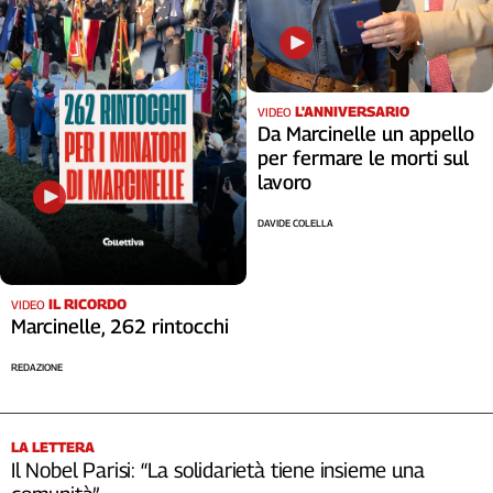
L'ANNIVERSARIO
VIDEO
Da Marcinelle un appello
per fermare le morti sul
lavoro
DAVIDE COLELLA
IL RICORDO
VIDEO
Marcinelle, 262 rintocchi
REDAZIONE
LA LETTERA
Il Nobel Parisi: “La solidarietà tiene insieme una