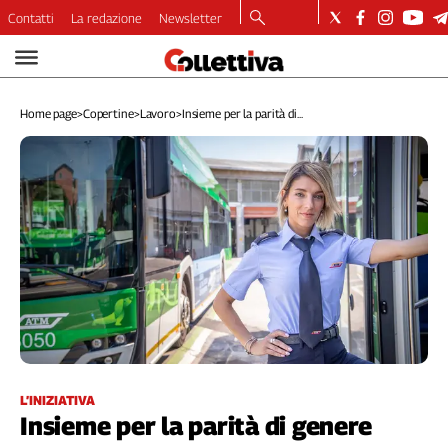
Contatti
La redazione
Newsletter
Video
Podcast
Home page
>
Copertine
>
Lavoro
>
Insieme per la parità di...
Dirette
Longform
Copertine
Economia
Lavoro
Ambiente
Diritti
Welfare
Italia
Internazionale
Culture
L’INIZIATIVA
Insieme per la parità di genere
Categorie