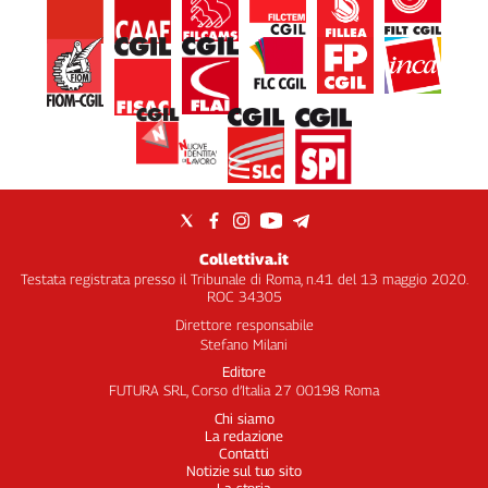
Collettiva.it
Testata registrata presso il Tribunale di Roma, n.41 del 13 maggio 2020.
ROC 34305
Direttore responsabile
Stefano Milani
Editore
FUTURA SRL, Corso d’Italia 27 00198 Roma
Chi siamo
La redazione
Contatti
Notizie sul tuo sito
La storia