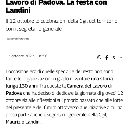
Lavoro di Padova. La festa con
Filcams
Landini
Filctem
Fillea
Il 12 ottobre le celebrazioni della Cgil del territorio
Filt
con il segretario generale
Fiom
LUIGI PERISSINOTTO
Fisac
Flai
Flc
13 ottobre 2023 • 08:56
Fp
Nidil
L’occasione era di quelle speciali e del resto non sono
tante le organizzazioni in grado di vantare
una storia
Slc
lunga 130 anni
. Tra queste la
Camera del Lavoro di
Spi
Padova
che ha deciso di dedicare la giornata di giovedì 12
Inca
ottobre sia alle riflessioni sul proprio passato che alle lotte
Caaf
del presente e del futuro attraverso due iniziative a cui ha
Speciali
preso parte anche il segretario generale della Cgil,
Maurizio Landini.
G8
di