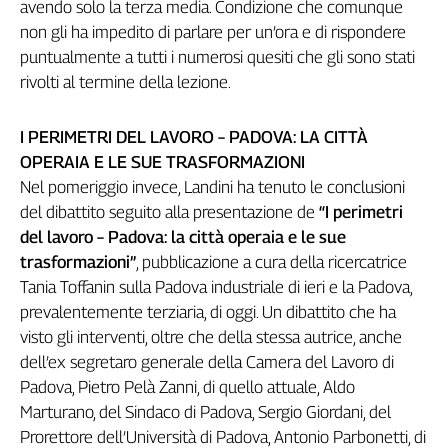
Girasoli
avendo solo la terza media. Condizione che comunque
Il
non gli ha impedito di parlare per un’ora e di rispondere
Sassolino
puntualmente a tutti i numerosi quesiti che gli sono stati
Linea
rivolti al termine della lezione.
Economica
Tech
I PERIMETRI DEL LAVORO – PADOVA: LA CITTÀ
It
OPERAIA E LE SUE TRASFORMAZIONI
Easy
Nel pomeriggio invece, Landini ha tenuto le conclusioni
Inserti
del dibattito seguito alla presentazione de
“I perimetri
del lavoro – Padova: la città operaia e le sue
Idea
trasformazioni”
, pubblicazione a cura della ricercatrice
Diffusa
Tania Toffanin sulla Padova industriale di ieri e la Padova,
InFlai
prevalentemente terziaria, di oggi. Un dibattito che ha
Le
visto gli interventi, oltre che della stessa autrice, anche
trasmissioni
dell’ex segretaro generale della Camera del Lavoro di
tv
Padova, Pietro Pelà Zanni, di quello attuale, Aldo
Work
Marturano, del Sindaco di Padova, Sergio Giordani, del
in
Prorettore dell’Università di Padova, Antonio Parbonetti, di
Progress