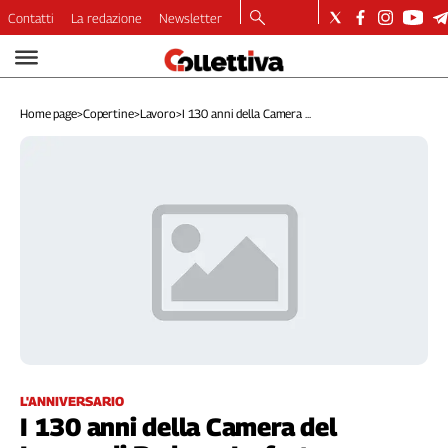
Contatti
La redazione
Newsletter
Video
Podcast
Home page
>
Copertine
>
Lavoro
>
I 130 anni della Camera ...
Dirette
Longform
Copertine
Economia
Lavoro
Ambiente
Diritti
Welfare
Italia
Internazionale
Culture
L'ANNIVERSARIO
I 130 anni della Camera del
Categorie