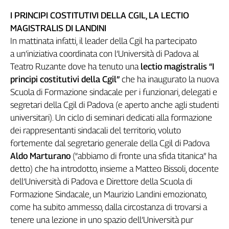
Genova,
I PRINCIPI COSTITUTIVI DELLA CGIL, LA LECTIO
il
MAGISTRALIS DI LANDINI
sangue
In mattinata infatti, il leader della Cgil ha partecipato
della
a un’iniziativa coordinata con l’Università di Padova al
ragione
Teatro Ruzante dove ha tenuto una
lectio magistralis “I
120
anni
principi costitutivi della Cgil”
che ha inaugurato la nuova
Cgil
Scuola di Formazione sindacale per i funzionari, delegati e
Collettiva
segretari della Cgil di Padova (e aperto anche agli studenti
Academy
universitari). Un ciclo di seminari dedicati alla formazione
dei rappresentanti sindacali del territorio, voluto
Collettiva
fortemente dal segretario generale della Cgil di Padova
Play
Rubriche
Aldo Marturano
(“abbiamo di fronte una sfida titanica” ha
detto) che ha introdotto, insieme a Matteo Bissoli, docente
Collettiva
dell’Università di Padova e Direttore della Scuola di
Talk
Formazione Sindacale, un Maurizio Landini emozionato,
La
come ha subito ammesso, dalla circostanza di trovarsi a
settimana
Collettiva
tenere una lezione in uno spazio dell’Università pur