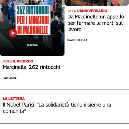
L'ANNIVERSARIO
VIDEO
Da Marcinelle un appello
per fermare le morti sul
lavoro
DAVIDE COLELLA
IL RICORDO
VIDEO
Marcinelle, 262 rintocchi
REDAZIONE
LA LETTERA
Il Nobel Parisi: “La solidarietà tiene insieme una
comunità”