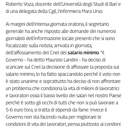
Roberto Voza, docente dell’Università degli Studi di Bari e
L'Italia
di una delegata della Cgil, l’infermiera Mara Urso.
nel
Lavoro
Ai margini dell’intensa giornata oratoria, il segretario
Territori
generale ha anche risposto alle domande dei numerosi
giornalisti dell’informazione locale presenti che si sono
Abruzzo-
focalizzate sulla notizia, arrivata in giornata,
Molise
dell’affossamento del Cnel del
salario minimo
. “Il
Alto
Governo – ha detto Maurizio Landini – ha deciso di
Adige
scaricare sul Cnel la decisione di affossare la proposta sul
Basilicata
salario minimo, lo ha fatto spaccandolo perché il voto non
Calabria
è stato unanime e soprattutto ha deciso di non affrontare
Campania
un problema che condiziona la vita di milioni di lavoratrici
Emilia-
e lavoratori ossia il basso livello dei salari nel nostro Paese
Romagna
perché è sotto gli occhi di tutti che non si può lavorare a
Friuli
Venezia
5-6 euro l’ora, si tratta di stipendi da fame. Invece il
Giulia
Governo non sta facendo nulla per migliorare le
Lazio
condizioni di vita dei lavoratori, pensa piuttosto ai condoni