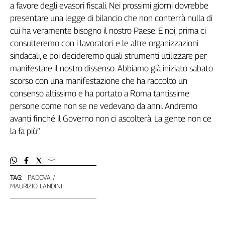
Liguria
a favore degli evasori fiscali. Nei prossimi giorni dovrebbe
Lombardia
presentare una legge di bilancio che non conterrà nulla di
Marche
cui ha veramente bisogno il nostro Paese. E noi, prima ci
Piemonte
consulteremo con i lavoratori e le altre organizzazioni
Puglia
sindacali, e poi decideremo quali strumenti utilizzare per
manifestare il nostro dissenso. Abbiamo già iniziato sabato
Sardegna
scorso con una manifestazione che ha raccolto un
Sicilia
consenso altissimo e ha portato a Roma tantissime
Toscana
persone come non se ne vedevano da anni. Andremo
Trentino
avanti finché il Governo non ci ascolterà. La gente non ce
Umbria
la fa più”.
Valle
D'Aosta
Veneto
TAG:
PADOVA
Archivio
MAURIZIO LANDINI
Storico
1955-
2014