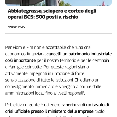
Girasoli
Il
Abbiategrasso, sciopero e corteo degli
Sassolino
operai BCS: 500 posti a rischio
Linea
Economica
MARIO PRINCIPE
Tech
It
Easy
Per Fiom e Fim non è accettabile che “una crisi
economico-finanziaria
cancelli un patrimonio industriale
Inserti
così importante
per il nostro territorio e per le centinaia
Idea
di famiglie coinvolte. Per queste ragioni siamo
Diffusa
attivamente impegnati in un'azione di forte
InFlai
sensibilizzazione di tutte le istituzioni. Chiediamo un
coinvolgimento immediato e sinergico, a partire dalle
Le
trasmissioni
amministrazioni locali fino ai livelli regionali”.
tv
L'obiettivo urgente è ottenere l’
apertura di un tavolo di
Work
in
crisi ufficiale presso il ministero delle Imprese
. “Solo
Progress