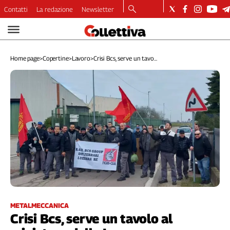
Contatti
La redazione
Newsletter
Video
Podcast
Home page
>
Copertine
>
Lavoro
>
Crisi Bcs, serve un tavo...
Dirette
Longform
Copertine
Economia
Lavoro
Ambiente
Diritti
Welfare
Italia
Internazionale
Culture
METALMECCANICA
Crisi Bcs, serve un tavolo al
Categorie