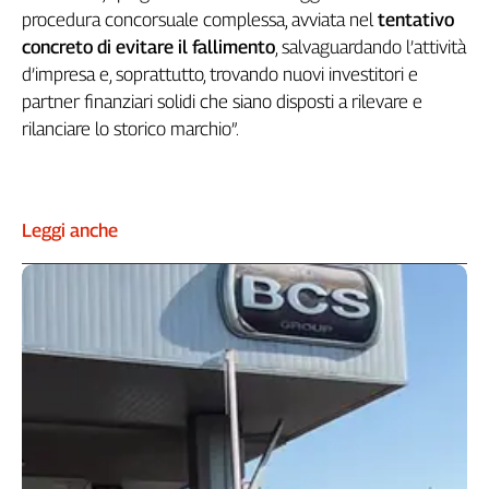
procedura concorsuale complessa, avviata nel
tentativo
Genova,
concreto di evitare il fallimento
, salvaguardando l’attività
il
sangue
d’impresa e, soprattutto, trovando nuovi investitori e
della
partner finanziari solidi che siano disposti a rilevare e
ragione
rilanciare lo storico marchio”.
120
anni
Cgil
Collettiva
Leggi anche
Academy
Collettiva
Play
Rubriche
Collettiva
Talk
La
settimana
Collettiva