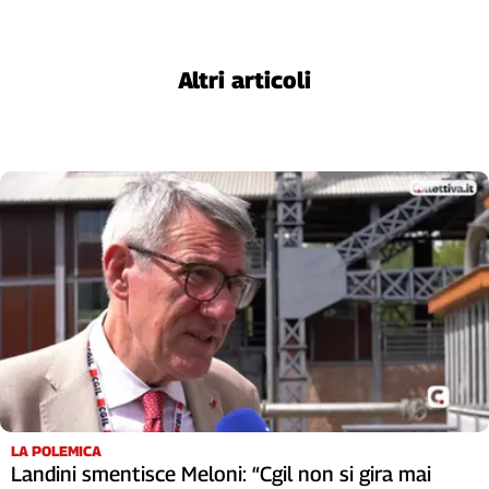
Liguria
Lombardia
Marche
Altri articoli
Piemonte
Puglia
Sardegna
Sicilia
Toscana
Trentino
Umbria
Valle
D'Aosta
Veneto
Archivio
Storico
1955-
2014
LA POLEMICA
Landini smentisce Meloni: “Cgil non si gira mai