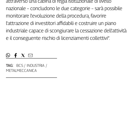
attraverso una cabina di regia istituzionale di livello
L'Italia
nazionale – concludono le due categorie – sarà possibile
nel
monitorare l'evoluzione della procedura, favorire
Lavoro
l'attrazione di investitori affidabili e costruire un piano
industriale capace di scongiurare la cessazione dell'attività
Territori
e il conseguente rischio di licenziamenti collettivi”.
Abruzzo-
Molise
Alto
Adige
TAG:
BCS
INDUSTRIA
Basilicata
METALMECCANICA
Calabria
Campania
Emilia-
Romagna
Friuli
Venezia
Giulia
Lazio