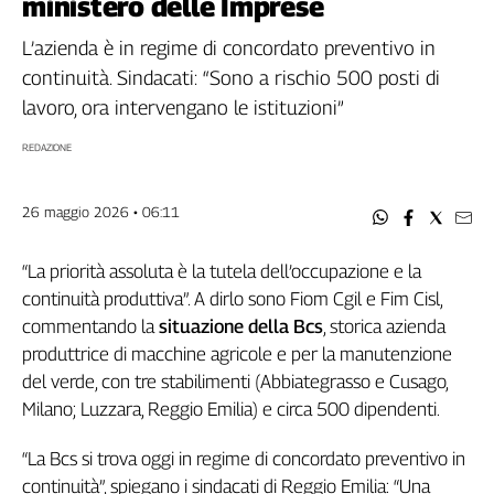
ministero delle Imprese
Filcams
Filctem
L’azienda è in regime di concordato preventivo in
Fillea
continuità. Sindacati: “Sono a rischio 500 posti di
Filt
lavoro, ora intervengano le istituzioni”
Fiom
REDAZIONE
Fisac
Flai
26 maggio 2026 • 06:11
Flc
Fp
“La priorità assoluta è la tutela dell’occupazione e la
Nidil
continuità produttiva”. A dirlo sono Fiom Cgil e Fim Cisl,
Slc
commentando la
situazione della Bcs
, storica azienda
Spi
produttrice di macchine agricole e per la manutenzione
Inca
del verde, con tre stabilimenti (Abbiategrasso e Cusago,
Caaf
Milano; Luzzara, Reggio Emilia) e circa 500 dipendenti.
Speciali
“La Bcs si trova oggi in regime di concordato preventivo in
G8
continuità”, spiegano i sindacati di Reggio Emilia: “Una
di