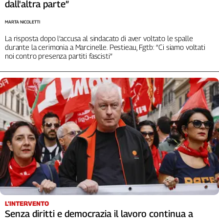
dall'altra parte”
Cerca
MARTA NICOLETTI
La risposta dopo l’accusa al sindacato di aver voltato le spalle
Contatti
durante la cerimonia a Marcinelle. Pestieau, Fgtb: “Ci siamo voltati
noi contro presenza partiti fascisti”
La
redazione
Newsletter
Social
L'INTERVENTO
Senza diritti e democrazia il lavoro continua a