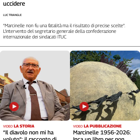
uccidere
LUC TRIANGLE
“Marcinelle non fu una fatalità ma il risultato di precise scelte”.
L’intervento del segretario generale della confederazione
internazionale dei sindacati ITUC
LA STORIA
LA PUBBLICAZIONE
VIDEO
VIDEO
“Il diavolo non mi ha
Marcinelle 1956-2026:
voluto”: il racconto di
Inca un libro per non