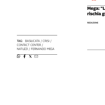
Liguria
Lombardia
Mega: “L
rischia 
Marche
Piemonte
REDAZIONE
Puglia
Sardegna
Sicilia
TAG:
BASILICATA
CRISI
Toscana
CONTACT CENTER
NATUZZI
FERNANDO MEGA
Trentino
Umbria
Valle
D'Aosta
Veneto
Archivio
Storico
1955-
2014