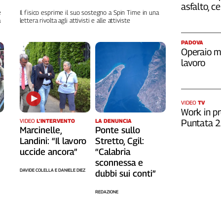
asfalto, c
e
Il fisico esprime il suo sostegno a Spin Time in una
a
lettera rivolta agli attivisti e alle attiviste
PADOVA
Operaio m
lavoro
VIDEO
TV
Work in pr
Puntata 
LA DENUNCIA
VIDEO
L’INTERVENTO
Ponte sullo
Marcinelle,
Stretto, Cgil:
Landini: “Il lavoro
“Calabria
uccide ancora”
sconnessa e
DAVIDE COLELLA E DANIELE DIEZ
dubbi sui conti”
REDAZIONE