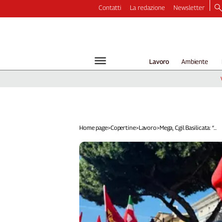
Contatti
La redazione
Newsletter
Video
Podcast
Dirette
Lavoro
Ambiente
Longform
Copertine
Economia
Lavoro
Ambiente
Home page
>
Copertine
>
Lavoro
>
Mega, Cgil Basilicata: “...
Diritti
Welfare
Italia
Internazionale
Culture
Categorie