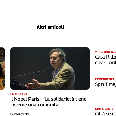
Altri articoli
VIDEO
UNA BUO
Casa Rider
dove i diri
L’EMERGENZA
Spin Time
LA LETTERA
Il Nobel Parisi: “La solidarietà tiene
insieme una comunità”
L’INTERVISTA
Città semp
MARTA NICOLETTI