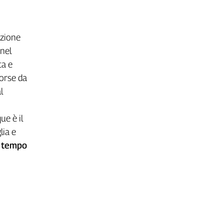
azione
 nel
ta e
sorse da
l
ue è il
lia e
l tempo