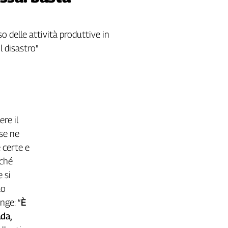
 delle attività produttive in
l disastro"
re il
 se ne
e certe e
nché
 si
Lo
nge: “
È
da,