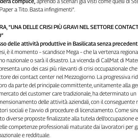
nderà complice,
aprendo a scenari già visti come quelli di Ste
Paper a Tito. Basta infingimenti”.
A, “UNA DELLE CRISI PIÙ GRAVI NEL SETTORE CONTAC
D”
sso delle attività produttive in Basilicata senza precedent
i, è il momento – scandisce Mega – che la vertenza regiona
o nazionale o sarà il disastro. La vicenda di CallMat di Mate
presenta uno dei casi più rilevanti di crisi occupazionale ch
ettore dei contact center nel Mezzogiorno. La progressiva ri
voro da parte del principale committente, unitamente alla ge
 mercato del customer care tradizionale, ha determinato un
mensionamento delle attività aziendali, con il conseguente 
ori sociali e l’avvio di procedure di licenziamento. Come sin
 diverse proposte finalizzate alla tutela dell’occupazione e
elle competenze professionali maturate dai lavoratori per g
azionale e reddituale.