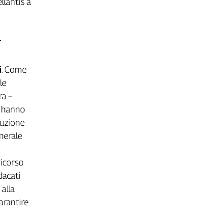
llantis a
T
i
. Come
le
ra –
e hanno
duzione
nerale
ricorso
dacati
 alla
arantire