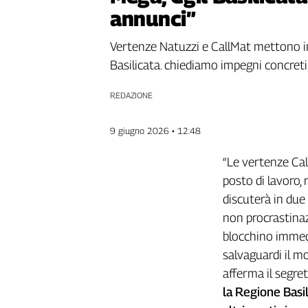
annunci”
Genova,
il
sangue
Vertenze Natuzzi e CallMat mettono in 
della
Basilicata. chiediamo impegni concreti.
ragione
120
REDAZIONE
anni
Cgil
9 giugno 2026 • 12:48
Collettiva
Academy
“Le vertenze Cal
posto di lavoro, 
Collettiva
Play
discuterà in due 
Rubriche
non procrastina
Collettiva
blocchino immedi
Talk
salvaguardi il m
La
afferma il segre
settimana
la Regione Basi
Collettiva