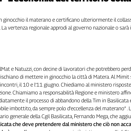
ginocchio il materano e certificano ulteriormente il collasso
 La vertenza regionale approdi al governo nazionale o sarà i
lMat e Natuzzi, con decine di lavoratori che potrebbero perde
rischiano di mettere in ginocchio la città di Matera. Al Mimit
incontri, il 10 e l’11 giugno. Chiediamo al ministero rispost
zione. Chiamiamo a responsabilità Regione e ministero affi
atamente il processo di abbandono della Tim in Basilicata e
obile imbottito, da sempre polo d'eccellenza del materano” . 
tario generale della Cgil Basilicata, Fernando Mega, che aggiu
licata che deve pretendere dal ministero che ciò non acca