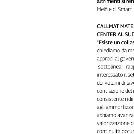
altrimenti si re
Girasoli
Melfi e di Smart 
Il
Sassolino
Linea
CALLMAT MATER
Economica
CENTER AL SU
Tech
“
Esiste un colla
It
chiediamo da mes
Easy
approdi al govern
Inserti
sottolinea – rap
Idea
interessato il s
Diffusa
dei volumi di la
InFlai
contrazione del
consistente ridi
Le
trasmissioni
agli ammortizzat
tv
abbiamo avanzato
Work
valorizzazione d
in
continuità occup
Progress