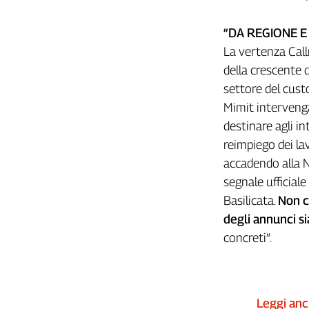
L'Italia
nel
“DA REGIONE E
Lavoro
La vertenza Call
della crescente d
Territori
settore del cus
Abruzzo-
Mimit intervenga
Molise
destinare agli int
Alto
reimpiego dei la
Adige
accadendo alla Na
Basilicata
Calabria
segnale ufficiale
Campania
Basilicata.
Non c
Emilia-
degli annunci sia
Romagna
concreti”.
Friuli
Venezia
Giulia
Lazio
Leggi an