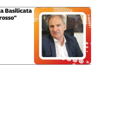
a Basilicata
grosso”