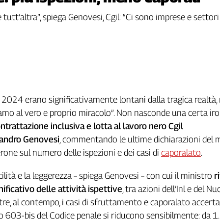
 è tutt’altra”, spiega Genovesi, Cgil: “Ci sono imprese e settor
l 2024 erano significativamente lontani dalla tragica realtà,
amo al vero e proprio miracolo”. Non nasconde una certa iron
trattazione inclusiva e lotta al lavoro nero Cgil
sandro Genovesi
, commentando le ultime dichiarazioni del 
rone sul numero delle ispezioni e dei casi di
caporalato
.
ilità e la leggerezza – spiega Genovesi – con cui il ministro
r
ficativo delle attività ispettive
, tra azioni dell’Inl e del Nu
tre, al contempo, i casi di sfruttamento e caporalato accertat
olo 603-bis del Codice penale si riducono sensibilmente: da 