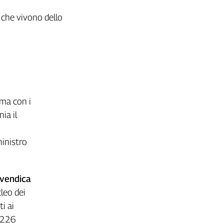
i che vivono dello
 ma con i
ia il
ministro
ivendica
cleo dei
i ai
1.226