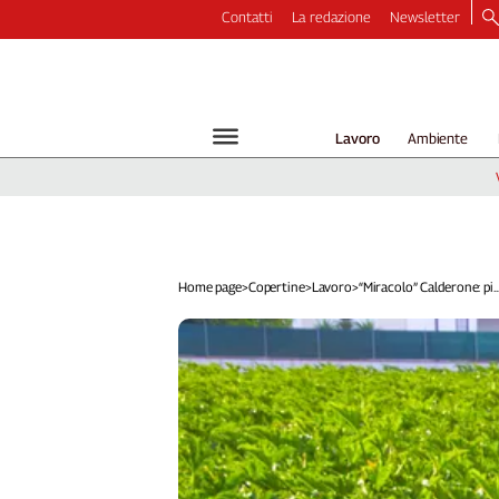
Contatti
La redazione
Newsletter
Video
Podcast
Dirette
Lavoro
Ambiente
Longform
Copertine
Economia
Lavoro
Ambiente
Home page
>
Copertine
>
Lavoro
>
“Miracolo” Calderone: pi..
Diritti
Welfare
Italia
Internazionale
Culture
Categorie