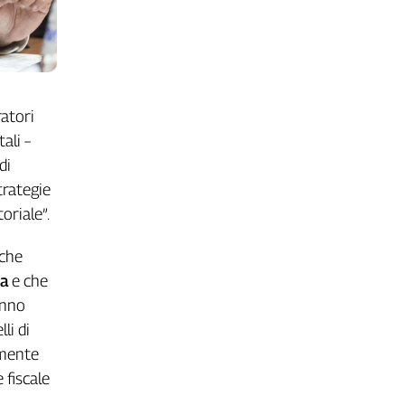
ratori
ali –
 di
strategie
oriale”.
 che
sa
e che
anno
li di
amente
 fiscale