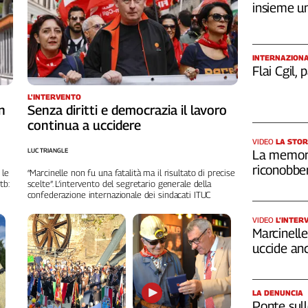
insieme u
INTERNAZION
Flai Cgil,
L'INTERVENTO
n
Senza diritti e democrazia il lavoro
continua a uccidere
VIDEO
LA STOR
LUC TRIANGLE
La memori
riconobber
 le
“Marcinelle non fu una fatalità ma il risultato di precise
tb:
scelte”. L’intervento del segretario generale della
confederazione internazionale dei sindacati ITUC
VIDEO
L’INTER
Marcinelle,
uccide an
LA DENUNCIA
Ponte sull