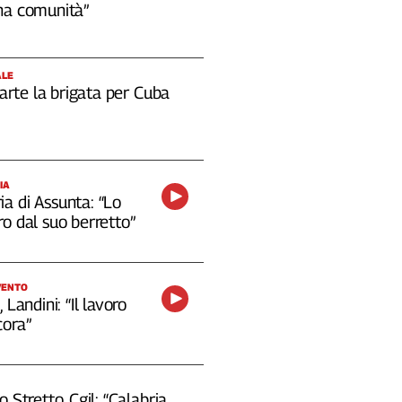
na comunità”
ALE
 parte la brigata per Cuba
IA
a di Assunta: “Lo
o dal suo berretto”
VENTO
 Landini: “Il lavoro
cora”
o Stretto, Cgil: “Calabria