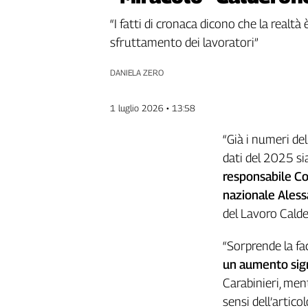
Genova,
“I fatti di cronaca dicono che la realtà
il
sfruttamento dei lavoratori”
sangue
della
ragione
DANIELA ZERO
120
anni
1 luglio 2026 • 13:58
Cgil
Collettiva
“Già i numeri de
Academy
dati del 2025 si
responsabile Con
Collettiva
Play
nazionale Ales
Rubriche
del Lavoro Calde
Collettiva
“Sorprende la fac
Talk
un aumento signi
La
settimana
Carabinieri, men
Collettiva
sensi dell’artic