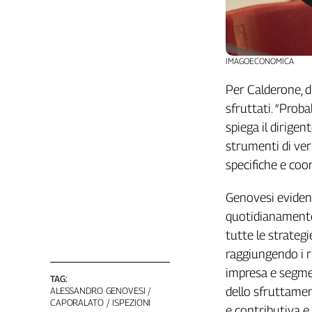
L'Italia
nel
Lavoro
IMAGOECONOMICA
Territori
Per Calderone, d
Abruzzo-
sfruttati. “Prob
Molise
spiega il dirige
Alto
strumenti di veri
Adige
specifiche e coor
Basilicata
Calabria
Genovesi evidenz
Campania
quotidianamente
Emilia-
Romagna
tutte le strateg
Friuli
raggiungendo i r
Venezia
impresa e segme
TAG:
Giulia
dello sfruttament
ALESSANDRO GENOVESI
Lazio
CAPORALATO
ISPEZIONI
e contributiva e 