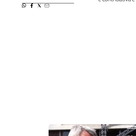
Liguria
Lombardia
Marche
Piemonte
Puglia
Sardegna
Sicilia
Toscana
Trentino
Umbria
Valle
D'Aosta
Veneto
Archivio
Storico
1955-
2014