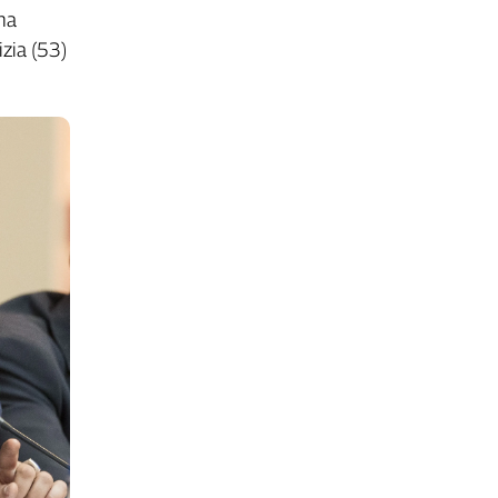
na
izia (53)