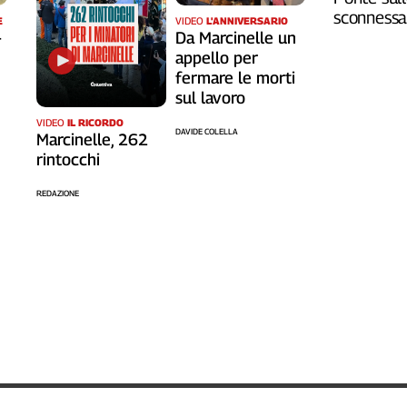
sconnessa 
VIDEO
L'ANNIVERSARIO
E
Da Marcinelle un
-
appello per
fermare le morti
sul lavoro
VIDEO
IL RICORDO
DAVIDE COLELLA
Marcinelle, 262
rintocchi
REDAZIONE