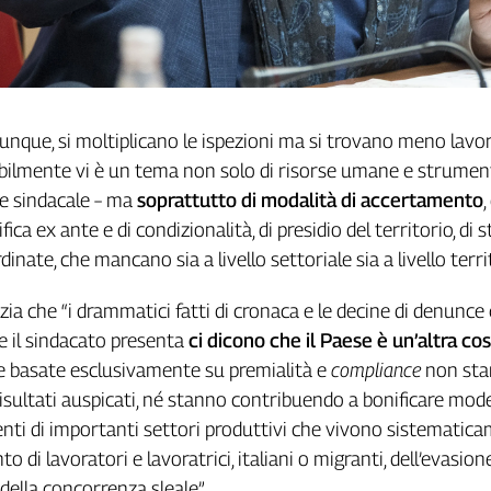
unque, si moltiplicano le ispezioni ma si trovano meno lavo
abilmente vi è un tema non solo di risorse umane e strument
nte sindacale – ma
soprattutto di modalità di accertamento
,
fica ex ante e di condizionalità, di presidio del territorio, di 
dinate, che mancano sia a livello settoriale sia a livello territ
ia che “i drammatici fatti di cronaca e le decine di denunce
 il sindacato presenta
ci dicono che il Paese è un’altra co
ie basate esclusivamente su premialità e
compliance
non st
isultati auspicati, né stanno contribuendo a bonificare model
nti di importanti settori produttivi che vivono sistematic
o di lavoratori e lavoratrici, italiani o migranti, dell’evasione
della concorrenza sleale”.