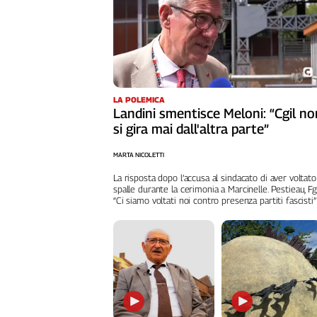
Cerca
Contatti
La
LA POLEMICA
Landini smentisce Meloni: “Cgil no
redazione
si gira mai dall'altra parte”
MARTA NICOLETTI
Newsletter
La risposta dopo l’accusa al sindacato di aver voltato
spalle durante la cerimonia a Marcinelle. Pestieau, Fg
“Ci siamo voltati noi contro presenza partiti fascisti”
Social