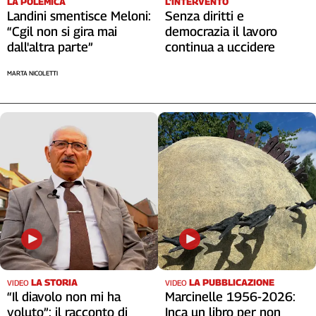
L'INTERVENTO
LA POLEMICA
Senza diritti e
Landini smentisce Meloni:
democrazia il lavoro
“Cgil non si gira mai
continua a uccidere
dall'altra parte”
MARTA NICOLETTI
LA STORIA
LA PUBBLICAZIONE
VIDEO
VIDEO
“Il diavolo non mi ha
Marcinelle 1956-2026:
voluto”: il racconto di
Inca un libro per non