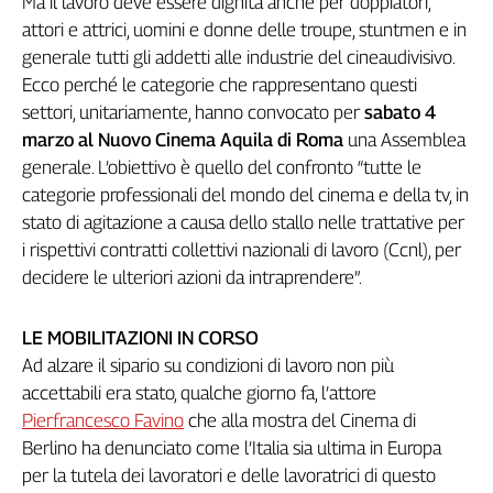
Ma il lavoro deve essere dignità anche per doppiatori,
Genova,
attori e attrici, uomini e donne delle troupe, stuntmen e in
il
generale tutti gli addetti alle industrie del cineaudivisivo.
sangue
Ecco perché le categorie che rappresentano questi
della
settori, unitariamente, hanno convocato per
sabato 4
ragione
marzo al Nuovo Cinema Aquila di Roma
una Assemblea
120
generale. L’obiettivo è quello del confronto “tutte le
anni
Cgil
categorie professionali del mondo del cinema e della tv, in
Collettiva
stato di agitazione a causa dello stallo nelle trattative per
Academy
i rispettivi contratti collettivi nazionali di lavoro (Ccnl), per
decidere le ulteriori azioni da intraprendere”.
Collettiva
Play
Rubriche
LE MOBILITAZIONI IN CORSO
Ad alzare il sipario su condizioni di lavoro non più
Collettiva
accettabili era stato, qualche giorno fa, l’attore
Talk
Pierfrancesco Favino
che alla mostra del Cinema di
La
settimana
Berlino ha denunciato come l’Italia sia ultima in Europa
Collettiva
per la tutela dei lavoratori e delle lavoratrici di questo