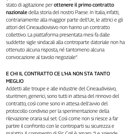
stato di agitazione per
ottenere il primo contratto
L'Italia
nazionale
della storia del nostro Paese. In Italia, infatti,
nel
Lavoro
contrariamente alla maggior parte dell’Ue, le attrici e gli
attori del Cineaudiovisivo non hanno un contratto
Territori
collettivo. La piattaforma presentata mesi fa dalle
suddette sigle sindacali alla controparte datoriale non ha
Abruzzo-
Molise
ottenuto alcuna risposta, né tantomeno alcuna
Alto
convocazione al tavolo negoziale”.
Adige
Basilicata
E CHI IL CONTRATTO CE L’HA NON STA TANTO
Calabria
MEGLIO
Campania
Addetti alle troupe e alle industrie del Cineaudivisivo,
Emilia-
stuntmen, generici, sono tutti in attesa del rinnovo del
Romagna
contratto, così come sono in attesa dell’avvio del
Friuli
protocollo condiviso per la sperimentazione della
Venezia
rilevazione oraria sul set. Così come non si riesce a far
Giulia
partire il confronto con le controparti su sicurezza e
Lazio
malattia. Il commento di Slc Cgil è amaro: “Le aziende