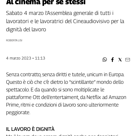
Al cinema per sé stessi
Filcams
Filctem
Sabato 4 marzo l’Assemblea generale di tutti i
Fillea
lavoratori e le lavoratrici del Cineaudiovisivo per la
Filt
dignità del lavoro
Fiom
ROBERTA LISI
Fisac
Flai
4 marzo 2023 • 11:13
Flc
Fp
Senza contratto, senza diritti e tutele, unicum in Europa.
Nidil
Questo è ciò che c’è dietro lo “scintillante” mondo dello
Slc
spettacolo. E da quando si sono moltiplicate le
Spi
piattaforme Ott dell’entertaiment, da Netflix ad Amazon
Inca
Prime, ritmi e condizioni di lavoro sono ulteriormente
Caaf
peggiorate.
Speciali
IL LAVORO È DIGNITÀ
G8
di