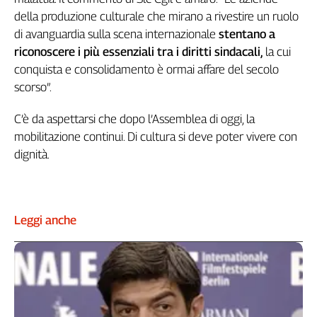
Liguria
della produzione culturale che mirano a rivestire un ruolo
Lombardia
di avanguardia sulla scena internazionale
stentano a
Marche
riconoscere i più essenziali tra i diritti sindacali,
la cui
Piemonte
conquista e consolidamento è ormai affare del secolo
Puglia
scorso”.
Sardegna
Sicilia
C’è da aspettarsi che dopo l’Assemblea di oggi, la
Toscana
mobilitazione continui. Di cultura si deve poter vivere con
Trentino
dignità.
Umbria
Valle
D'Aosta
Leggi anche
Veneto
Archivio
Storico
1955-
2014