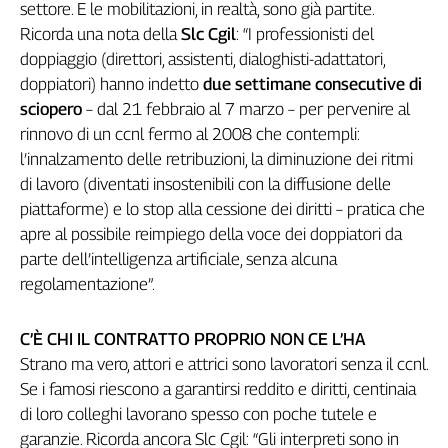
Girasoli
settore. E le mobilitazioni, in realtà, sono già partite.
Il
Ricorda una nota della
Slc Cgil
: “I professionisti del
Sassolino
doppiaggio (direttori, assistenti, dialoghisti-adattatori,
Linea
doppiatori) hanno indetto
due settimane consecutive di
Economica
sciopero
– dal 21 febbraio al 7 marzo – per pervenire al
Tech
rinnovo di un ccnl fermo al 2008 che contempli:
It
l’innalzamento delle retribuzioni, la diminuzione dei ritmi
Easy
di lavoro (diventati insostenibili con la diffusione delle
piattaforme) e lo stop alla cessione dei diritti – pratica che
Inserti
apre al possibile reimpiego della voce dei doppiatori da
Idea
parte dell’intelligenza artificiale, senza alcuna
Diffusa
regolamentazione”.
InFlai
Le
C’È CHI IL CONTRATTO PROPRIO NON CE L’HA
trasmissioni
Strano ma vero, attori e attrici sono lavoratori senza il ccnl.
tv
Se i famosi riescono a garantirsi reddito e diritti, centinaia
Work
di loro colleghi lavorano spesso con poche tutele e
in
garanzie. Ricorda ancora Slc Cgil: “Gli interpreti sono in
Progress