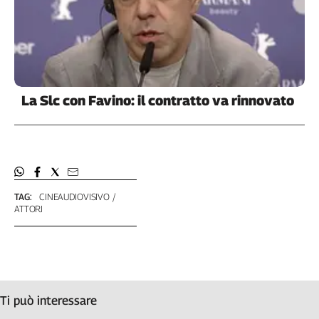
Cerca
Contatti
La Slc con Favino: il contratto va rinnovato
La
redazione
Newsletter
TAG:
CINEAUDIOVISIVO
Social
ATTORI
Ti può interessare