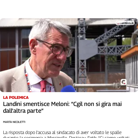
L'Italia
nel
Lavoro
Territori
Abruzzo-
Molise
Alto
Adige
Basilicata
Calabria
Campania
Emilia-
LA POLEMICA
Romagna
Landini smentisce Meloni: “Cgil non si gira mai
dall'altra parte”
Friuli
Venezia
MARTA NICOLETTI
Giulia
Lazio
La risposta dopo l’accusa al sindacato di aver voltato le spalle
durante la cerimonia a Marcinelle. Pestieau, Fgtb: “Ci siamo voltati