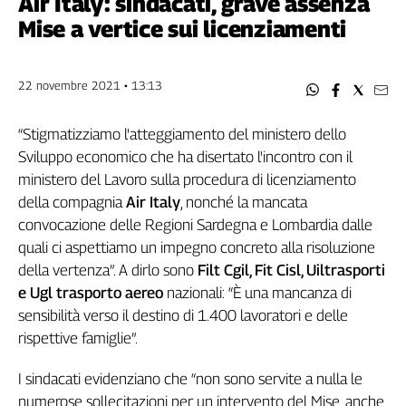
Air Italy: sindacati, grave assenza
Filcams
Mise a vertice sui licenziamenti
Filctem
Fillea
Filt
22 novembre 2021 • 13:13
Fiom
Fisac
“Stigmatizziamo l'atteggiamento del ministero dello
Flai
Sviluppo economico che ha disertato l'incontro con il
Flc
ministero del Lavoro sulla procedura di licenziamento
Fp
della compagnia
Air Italy
, nonché la mancata
Nidil
convocazione delle Regioni Sardegna e Lombardia dalle
quali ci aspettiamo un impegno concreto alla risoluzione
Slc
della vertenza”. A dirlo sono
Filt Cgil, Fit Cisl, Uiltrasporti
Spi
e Ugl trasporto aereo
nazionali: “È una mancanza di
Inca
sensibilità verso il destino di 1.400 lavoratori e delle
Caaf
rispettive famiglie”.
Speciali
I sindacati evidenziano che “non sono servite a nulla le
G8
numerose sollecitazioni per un intervento del Mise, anche
di