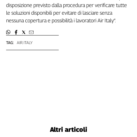
Girasoli
disposizione previsto dalla procedura per verificare tutte
Il
le soluzioni disponibili per evitare di lasciare senza
Sassolino
nessuna copertura e possibilità i lavoratori Air Italy”.
Linea
Economica
Tech
TAG:
AIR ITALY
It
Easy
Inserti
Idea
Diffusa
InFlai
Le
trasmissioni
tv
Work
Altri articoli
in
Progress