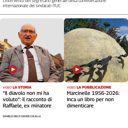
L’intervento del segretario generale della confederazione
internazionale dei sindacati ITUC
Cerca
Contatti
La
redazione
Newsletter
Social
LA STORIA
LA PUBBLICAZIONE
VIDEO
VIDEO
“Il diavolo non mi ha
Marcinelle 1956-2026:
voluto”: il racconto di
Inca un libro per non
Raffaele, ex minatore
dimenticare
DANIELE DIEZ E DAVIDE COLELLA