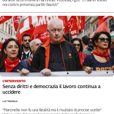
Liguria
noi contro presenza partiti fascisti”
Lombardia
Marche
Piemonte
Puglia
Sardegna
Sicilia
Toscana
Trentino
Umbria
Valle
D'Aosta
Veneto
L'INTERVENTO
Senza diritti e democrazia il lavoro continua a
Archivio
uccidere
Storico
1955-
LUC TRIANGLE
2014
“Marcinelle non fu una fatalità ma il risultato di precise scelte”.