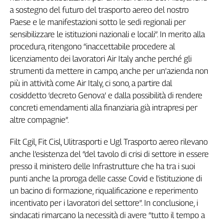
a sostegno del futuro del trasporto aereo del nostro
Genova,
il
Paese e le manifestazioni sotto le sedi regionali per
sangue
sensibilizzare le istituzioni nazionali e locali”. In merito alla
della
procedura, ritengono “inaccettabile procedere al
ragione
licenziamento dei lavoratori Air Italy anche perché gli
120
strumenti da mettere in campo, anche per un'azienda non
anni
più in attività come Air Italy, ci sono, a partire dal
Cgil
cosiddetto ‘decreto Genova’ e dalla possibilità di rendere
Collettiva
concreti emendamenti alla finanziaria già intrapresi per
Academy
altre compagnie”.
Collettiva
Play
Filt Cgil, Fit Cisl, Ulitrasporti e Ugl Trasporto aereo rilevano
Rubriche
anche l’esistenza del “del tavolo di crisi di settore in essere
Collettiva
presso il ministero delle Infrastrutture che ha tra i suoi
Talk
punti anche la proroga delle casse Covid e l'istituzione di
La
un bacino di formazione, riqualificazione e reperimento
settimana
incentivato per i lavoratori del settore”. In conclusione, i
Collettiva
sindacati rimarcano la necessità di avere “tutto il tempo a