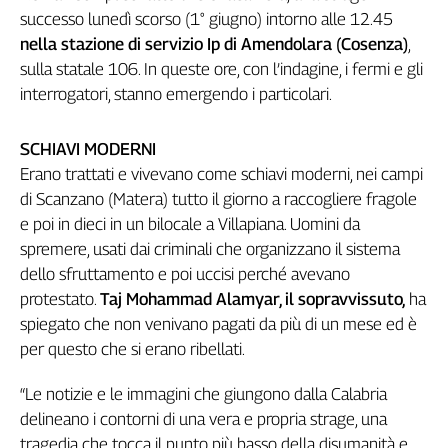
successo lunedì scorso (1° giugno) intorno alle 12.45
Genova,
il
nella stazione di servizio Ip di Amendolara (Cosenza)
,
sangue
sulla statale 106. In queste ore, con l’indagine, i fermi e gli
della
interrogatori, stanno emergendo i particolari.
ragione
120
SCHIAVI MODERNI
anni
Erano trattati e vivevano
come schiavi moderni, nei campi
Cgil
di Scanzano (Matera) tutto il giorno a raccogliere fragole
Collettiva
Academy
e poi in dieci in un bilocale a Villapiana. Uomini da
spremere, usati dai criminali che organizzano il sistema
Collettiva
dello sfruttamento e poi uccisi perché avevano
Play
protestato.
Taj Mohammad Alamyar, il sopravvissuto,
ha
Rubriche
spiegato che non venivano pagati da più di un mese ed è
Collettiva
per questo che si erano ribellati.
Talk
La
“Le notizie e le immagini che giungono dalla Calabria
settimana
delineano i contorni di una vera e propria strage, una
Collettiva
tragedia che tocca
il punto più basso della disumanità e