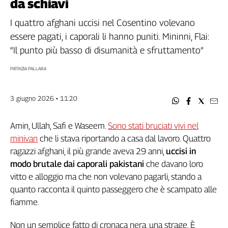
da schiavi
Filcams
Filctem
I quattro afghani uccisi nel Cosentino volevano
Fillea
essere pagati, i caporali li hanno puniti. Mininni, Flai:
Filt
“Il punto più basso di disumanità e sfruttamento”
Fiom
PATRIZIA PALLARA
Fisac
Flai
3 giugno 2026 • 11:20
Flc
Fp
Amin, Ullah, Safi e Waseem.
Sono stati bruciati vivi nel
Nidil
minivan
che li stava riportando a casa dal lavoro. Quattro
Slc
ragazzi afghani, il più grande aveva 29 anni,
uccisi in
Spi
modo brutale dai caporali pakistani
che davano loro
Inca
vitto e alloggio ma che non volevano pagarli, stando a
Caaf
quanto racconta il quinto passeggero che è scampato alle
Speciali
fiamme.
G8
Non un semplice fatto di cronaca nera, una strage. È
di