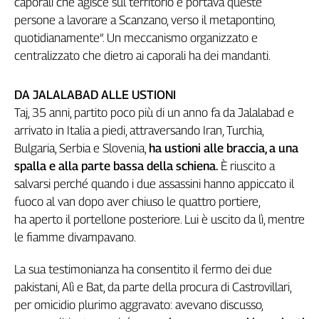
caporali che agisce sul territorio e portava queste
L'Italia
persone a lavorare a Scanzano, verso il metapontino,
nel
quotidianamente”. Un meccanismo organizzato e
Lavoro
centralizzato che dietro ai caporali ha dei mandanti.
Territori
DA JALALABAD ALLE USTIONI
Abruzzo-
Taj, 35 anni, partito poco più di un anno fa da Jalalabad e
Molise
arrivato in Italia a piedi, attraversando Iran, Turchia,
Alto
Bulgaria, Serbia e Slovenia,
ha ustioni alle braccia, a una
Adige
spalla e alla parte bassa della schiena.
È riuscito a
Basilicata
salvarsi perché quando i due assassini hanno appiccato il
Calabria
fuoco al van dopo aver chiuso le quattro portiere,
Campania
ha aperto il portellone posteriore. Lui è uscito da lì, mentre
Emilia-
le fiamme divampavano.
Romagna
Friuli
La sua testimonianza ha consentito il fermo dei due
Venezia
Giulia
pakistani, Alì e Bat, da parte della procura di Castrovillari,
per omicidio plurimo aggravato: avevano discusso,
Lazio