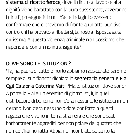
sistema di ricatto feroce
, dove il diritto al lavoro e alla
Cerca
dignità viene barattato con la pura sussistenza, azzerando
i diritti”, prosegue Mininni: “Se le indagini dovessero
confermare che ci troviamo di fronte a un atto punitivo
Contatti
contro chi ha provato a ribellarsi, la nostra risposta sarà
durissima. A questa violenza criminale non possiamo che
La
rispondere con un no intransigente”.
redazione
DOVE SONO LE ISTITUZIONI?
Newsletter
“Taj ha paura di tutto e noi lo abbiamo rassicurato, saremo
sempre al suo fianco”, dichiara la
segretaria generale Flai
Social
Cgil Calabria Caterina Vaiti
: “Ma le istituzioni dove sono?
A parte la Flai e un esercito di giornalisti, lì, in quel
distributore di benzina, non c’era nessuno, le istituzioni non
c’erano. Non c’era nessuno a dare conforto a questi
ragazzi che vivono in terra straniera e che sono stati
barbaramente aggrediti, per non palare dei quattro che
non ce l’hanno fatta. Abbiamo incontrato soltanto la