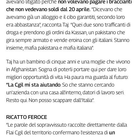
avevano litigato perché
non volevano pagare i braccianti
Liguria
che non vedevano soldi dal 20 aprile.
"Dicevano che
Lombardia
avevamo già un alloggio e il cibo garantiti, secondo loro
Marche
era abbastanza”, racconta Taj: “Quei due sono trafficanti di
Piemonte
droga e prendono gli ordini da Kassan, un pakistano che
Puglia
gira sempre armato e vende eroina con gli italiani. Stanno
Sardegna
insieme, mafia pakistana e mafia italiana".
Sicilia
Toscana
Taj ha un bambino di cinque anni e una moglie che vivono
Trentino
in Afghanistan. Sogna di poterli portare qui per dare loro
Umbria
migliori opportunità di vita. Ha paura ma guarda al futuro:
Valle
“La Cgil mi sta aiutando
. So che stanno cercando
D'Aosta
un'azienda con una casa all'interno, datori di lavoro seri.
Veneto
Resto qui. Non posso scappare dall’Italia”.
Archivio
Storico
RICATTO FEROCE
1955-
“Le parole del sopravvissuto raccolte direttamente dalla
2014
Flai Cgil del territorio confermano l'esistenza di
un