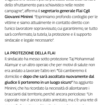
Girasoli
dello sfruttamento
para schiavistico nelle nostre
Il
campagne”, afferma il
segretario generale Flai Cgil
Sassolino
Giovanni Mininni
: “Esprimiamo profondo cordoglio per le
Linea
vittime e siamo attualmente in contatto diretto con
Economica
l'unico lavoratore sopravvissuto, cui garantiremo, se tutto
Tech
sarà confermato, la tutela, la protezione e il supporto
It
Easy
sindacale e legale necessario”.
Inserti
LA PROTEZIONE DELLA FLAI
Idea
Il sindacato ha messo sotto protezione Taj Mohammad
Diffusa
Alamyar e un altro operaio che per motivi di salute non
InFlai
era andato a lavorare l'altro ieri.
“
Gli cambieremo il
domicilio e
dopo che sarà ascoltato nuovamente dal
Le
trasmissioni
giudice li porteremo in un luogo sicuro”
ha aggiunto
tv
Mininni, che ha ricordato la necessità di allontanare i
braccianti dal territorio, perché ancora pericoloso: “Un
Work
in
caporale non è ancora stato arrestato, ma c'è una rete di
Progress