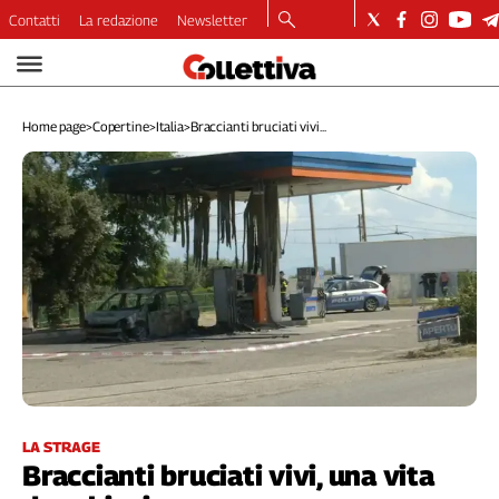
Contatti
La redazione
Newsletter
Video
Podcast
Home page
>
Copertine
>
Italia
>
Braccianti bruciati vivi...
Dirette
Longform
Copertine
Economia
Lavoro
Ambiente
Diritti
Welfare
Italia
Internazionale
Culture
LA STRAGE
Braccianti bruciati vivi, una vita
Categorie