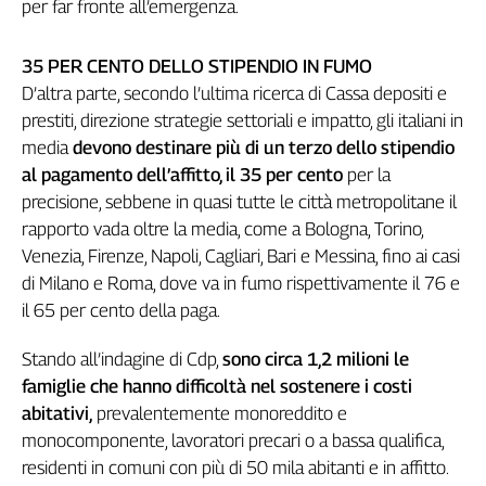
per far fronte all’emergenza.
L'Italia
nel
35 PER CENTO DELLO STIPENDIO IN FUMO
Lavoro
D’altra parte, secondo l’ultima ricerca di Cassa depositi e
Territori
prestiti, direzione strategie settoriali e impatto, gli italiani in
media
devono destinare più di un terzo dello stipendio
Abruzzo-
al pagamento dell’affitto, il 35 per cento
per la
Molise
precisione, sebbene in quasi tutte le città metropolitane il
Alto
Adige
rapporto vada oltre la media, come a Bologna, Torino,
Basilicata
Venezia, Firenze, Napoli, Cagliari, Bari e Messina, fino ai casi
di Milano e Roma, dove va in fumo rispettivamente il 76 e
Calabria
il 65 per cento della paga.
Campania
Emilia-
Stando all’indagine di Cdp,
sono circa 1,2 milioni le
Romagna
famiglie che hanno difficoltà nel sostenere i costi
Friuli
abitativi,
prevalentemente monoreddito e
Venezia
Giulia
monocomponente, lavoratori precari o a bassa qualifica,
Lazio
residenti in comuni con più di 50 mila abitanti e in affitto.