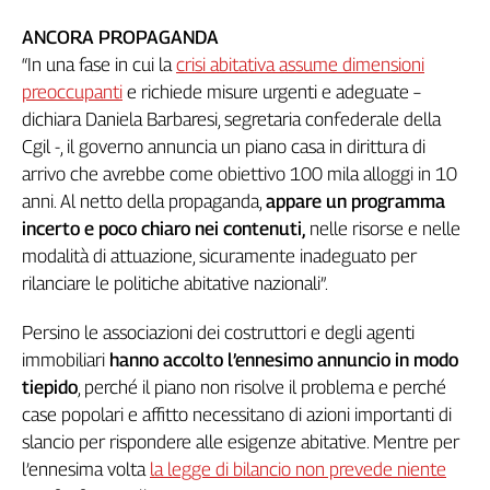
Girasoli
Il
ANCORA PROPAGANDA
Sassolino
“In una fase in cui la
crisi abitativa assume dimensioni
Linea
preoccupanti
e richiede misure urgenti e adeguate –
Economica
dichiara Daniela Barbaresi, segretaria confederale della
Tech
Cgil -, il governo annuncia un piano casa in dirittura di
It
arrivo che avrebbe come obiettivo 100 mila alloggi in 10
Easy
anni. Al netto della propaganda,
appare un programma
incerto e poco chiaro nei contenuti,
nelle risorse e nelle
Inserti
modalità di attuazione, sicuramente inadeguato per
Idea
rilanciare le politiche abitative nazionali”.
Diffusa
InFlai
Persino le associazioni dei costruttori e degli agenti
immobiliari
hanno accolto l’ennesimo annuncio in modo
Le
trasmissioni
tiepido
, perché il piano non risolve il problema e perché
tv
case popolari e affitto necessitano di azioni importanti di
Work
slancio per rispondere alle esigenze abitative. Mentre per
in
l’ennesima volta
la legge di bilancio non prevede niente
Progress