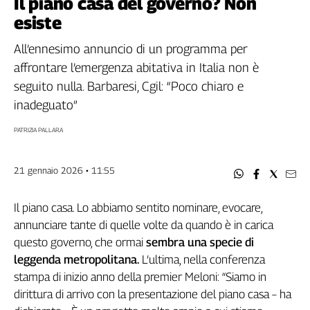
Il piano casa del governo? Non
Filcams
esiste
Filctem
Fillea
All’ennesimo annuncio di un programma per
Filt
affrontare l’emergenza abitativa in Italia non è
Fiom
seguito nulla. Barbaresi, Cgil: “Poco chiaro e
Fisac
inadeguato”
Flai
PATRIZIA PALLARA
Flc
Fp
Nidil
21 gennaio 2026 • 11:55
Slc
Spi
Il piano casa. Lo abbiamo sentito nominare, evocare,
annunciare tante di quelle volte da quando è in carica
Inca
questo governo, che ormai
sembra una specie di
Caaf
leggenda metropolitana.
L’ultima, nella conferenza
Speciali
stampa di inizio anno della premier Meloni: “Siamo in
dirittura di arrivo con la presentazione del piano casa – ha
G8
di