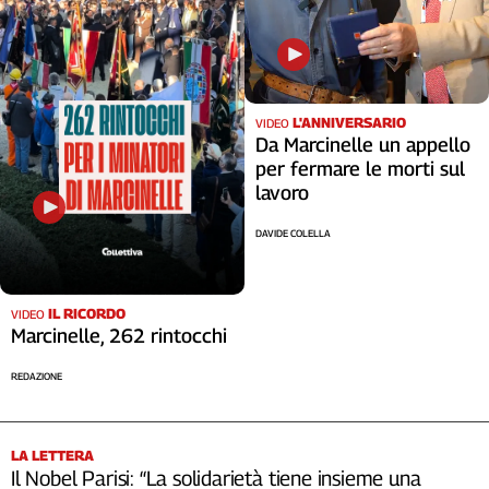
L'ANNIVERSARIO
VIDEO
Da Marcinelle un appello
per fermare le morti sul
lavoro
DAVIDE COLELLA
IL RICORDO
VIDEO
Marcinelle, 262 rintocchi
REDAZIONE
LA LETTERA
Il Nobel Parisi: “La solidarietà tiene insieme una