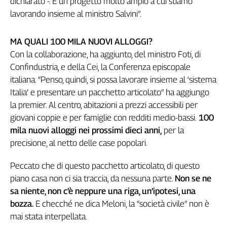
dichiarato -. È un progetto molto ampio a cui stiamo
Genova,
lavorando insieme al ministro Salvini”.
il
sangue
MA QUALI 100 MILA NUOVI ALLOGGI?
della
ragione
Con la collaborazione, ha aggiunto, del ministro Foti, di
Confindustria, e della Cei, la Conferenza episcopale
120
anni
italiana. “Penso, quindi, si possa lavorare insieme al ‘sistema
Cgil
Italia’ e presentare un pacchetto articolato” ha aggiungo
Collettiva
la premier. Al centro, abitazioni a prezzi accessibili per
Academy
giovani coppie e per famiglie con redditi medio-bassi.
100
mila nuovi alloggi nei prossimi dieci anni,
per la
Collettiva
Play
precisione, al netto delle case popolari.
Rubriche
Peccato che di questo pacchetto articolato, di questo
Collettiva
piano casa non ci sia traccia, da nessuna parte.
Non se ne
Talk
sa niente, non c’è neppure una riga, un’ipotesi, una
La
bozza.
E checché ne dica Meloni, la “società civile” non è
settimana
mai stata interpellata.
Collettiva