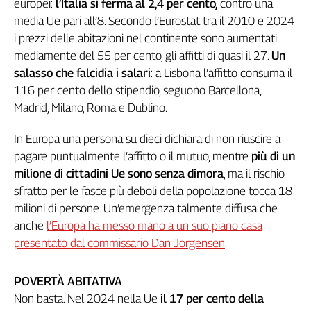
europei:
l’Italia si ferma al 2,4 per cento,
contro una
Cerca
media Ue pari all’8. Secondo l’Eurostat tra il 2010 e 2024
i prezzi delle abitazioni nel continente sono aumentati
mediamente del 55 per cento, gli affitti di quasi il 27.
Un
Contatti
salasso che falcidia i salari
: a Lisbona l’affitto consuma il
116 per cento dello stipendio, seguono Barcellona,
La
Madrid, Milano, Roma e Dublino.
redazione
In Europa una persona su dieci dichiara di non riuscire a
pagare puntualmente l’affitto o il mutuo, mentre
più di un
Newsletter
milione di cittadini Ue sono senza dimora
, ma il rischio
sfratto per le fasce più deboli della popolazione tocca 18
Social
milioni di persone. Un’emergenza talmente diffusa che
anche
l’Europa ha messo mano a un suo piano casa
presentato dal commissario Dan Jorgensen
.
POVERTÀ ABITATIVA
Non basta. Nel 2024 nella Ue
il 17 per cento della