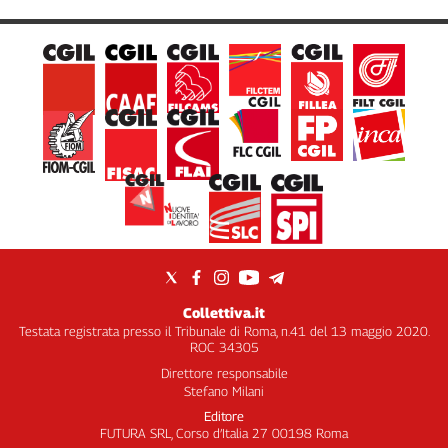
Collettiva.it
Testata registrata presso il Tribunale di Roma, n.41 del 13 maggio 2020.
ROC 34305
Direttore responsabile
Stefano Milani
Editore
FUTURA SRL, Corso d’Italia 27 00198 Roma