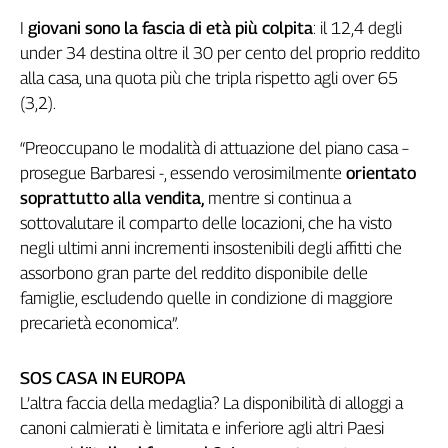
Liguria
I
giovani sono la fascia di età più colpita
: il 12,4 degli
Lombardia
under 34 destina oltre il 30 per cento del proprio reddito
Marche
alla casa, una quota più che tripla rispetto agli over 65
Piemonte
(3,2).
Puglia
Sardegna
“Preoccupano le modalità di attuazione del piano casa –
Sicilia
prosegue Barbaresi -, essendo verosimilmente
orientato
Toscana
soprattutto alla vendita,
mentre si continua a
Trentino
sottovalutare il comparto delle locazioni, che ha visto
Umbria
negli ultimi anni incrementi insostenibili degli affitti che
Valle
assorbono gran parte del reddito disponibile delle
D'Aosta
famiglie, escludendo quelle in condizione di maggiore
Veneto
precarietà economica”.
Archivio
Storico
SOS CASA IN EUROPA
1955-
L’altra faccia della medaglia? La disponibilità di alloggi a
2014
canoni calmierati è limitata e inferiore agli altri Paesi