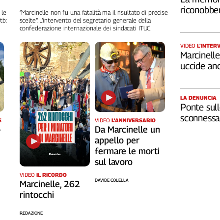
riconobber
 le
“Marcinelle non fu una fatalità ma il risultato di precise
tb:
scelte”. L’intervento del segretario generale della
confederazione internazionale dei sindacati ITUC
VIDEO
L’INTER
Marcinelle,
uccide an
LA DENUNCIA
Ponte sull
sconnessa 
VIDEO
L'ANNIVERSARIO
E
Da Marcinelle un
-
appello per
fermare le morti
sul lavoro
VIDEO
IL RICORDO
DAVIDE COLELLA
Marcinelle, 262
rintocchi
REDAZIONE