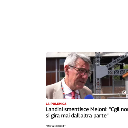
L'Italia
nel
Lavoro
Territori
Abruzzo-
Molise
Alto
Adige
Basilicata
Calabria
Campania
Emilia-
Romagna
Friuli
LA POLEMICA
Landini smentisce Meloni: “Cgil no
Venezia
si gira mai dall'altra parte”
Giulia
Lazio
MARTA NICOLETTI