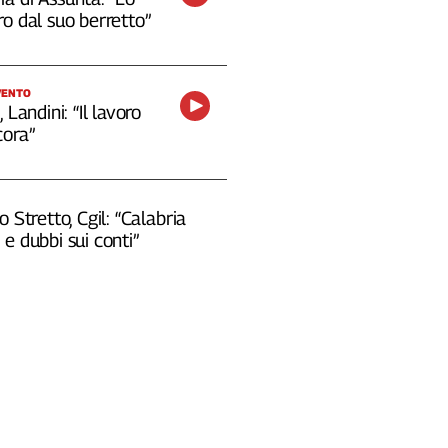
o dal suo berretto”
VENTO
 Landini: “Il lavoro
cora”
o Stretto, Cgil: “Calabria
e dubbi sui conti”