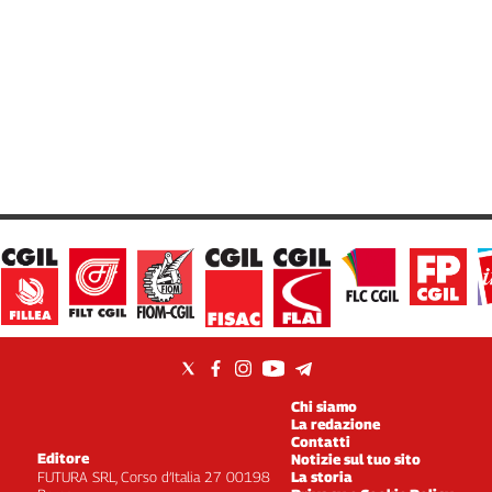
Chi siamo
La redazione
Contatti
Editore
Notizie sul tuo sito
FUTURA SRL, Corso d’Italia 27 00198
La storia