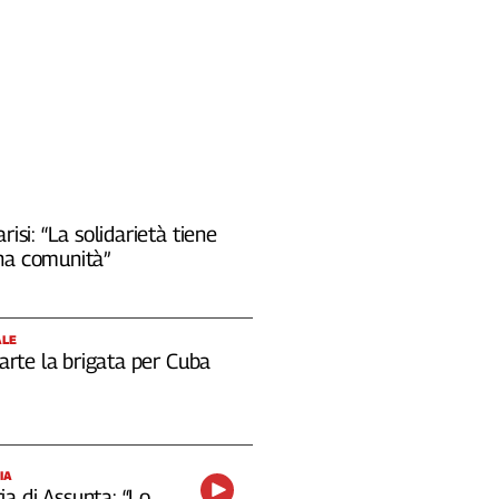
risi: “La solidarietà tiene
na comunità”
ALE
 parte la brigata per Cuba
IA
a di Assunta: “Lo