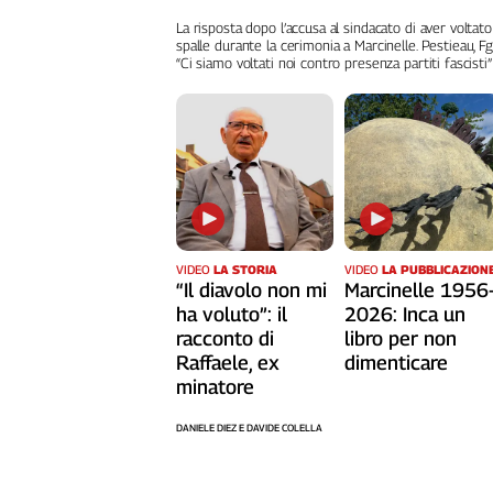
Liguria
La risposta dopo l’accusa al sindacato di aver voltato
Lombardia
spalle durante la cerimonia a Marcinelle. Pestieau, Fg
“Ci siamo voltati noi contro presenza partiti fascisti”
Marche
Piemonte
Puglia
Sardegna
Sicilia
Toscana
Trentino
Umbria
VIDEO
LA STORIA
VIDEO
LA PUBBLICAZION
“Il diavolo non mi
Marcinelle 1956
Valle
ha voluto”: il
2026: Inca un
D'Aosta
racconto di
libro per non
Veneto
Raffaele, ex
dimenticare
minatore
Archivio
Storico
1955-
DANIELE DIEZ E DAVIDE COLELLA
2014