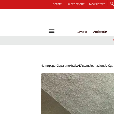
Contatti
La redazione
Newsletter
Video
Podcast
Dirette
Lavoro
Ambiente
Longform
Copertine
Economia
Lavoro
Ambiente
Home page
>
Copertine
>
Italia
>
L'Assemblea nazionale Cg...
Diritti
Welfare
Italia
Internazionale
Culture
Categorie