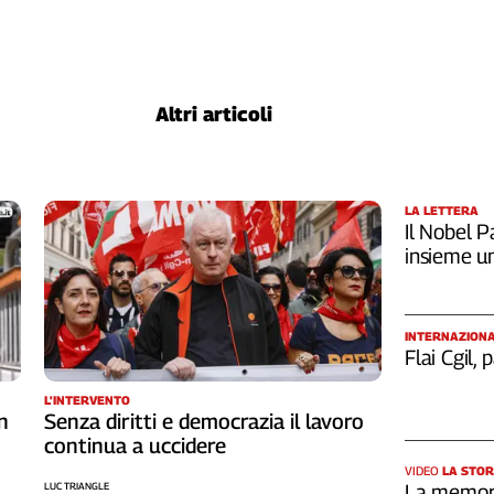
Altri articoli
LA LETTERA
Il Nobel Pa
insieme u
INTERNAZION
Flai Cgil,
L'INTERVENTO
n
Senza diritti e democrazia il lavoro
continua a uccidere
VIDEO
LA STOR
LUC TRIANGLE
La memori