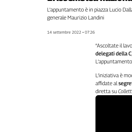
Genova,
L'appuntamento è in piazza Lucio Dalla.
il
generale Maurizio Landini
sangue
della
ragione
14 settembre 2022 • 07:26
120
anni
“Ascoltate il lavo
Cgil
delegati della C
Collettiva
L’appuntamento è
Academy
L’iniziativa è m
Collettiva
Play
affidate al
segre
Rubriche
diretta su
Collet
Collettiva
Talk
La
settimana
Collettiva