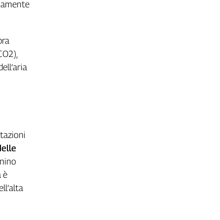
viamente
bra
CO2),
ell’aria
tazioni
delle
nnino
à è
ll’alta