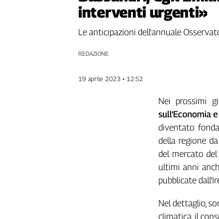
interventi urgenti»
Genova,
il
sangue
Le anticipazioni dell'annuale Osservato
della
ragione
REDAZIONE
120
anni
19 aprile 2023 • 12:52
Cgil
Collettiva
Nei prossimi g
Academy
sull’Economia e
diventato fondam
Collettiva
Play
della regione da
Rubriche
del mercato del 
Collettiva
ultimi anni anch
Talk
pubblicate dall'
La
settimana
Nel dettaglio, so
Collettiva
climatica, il con