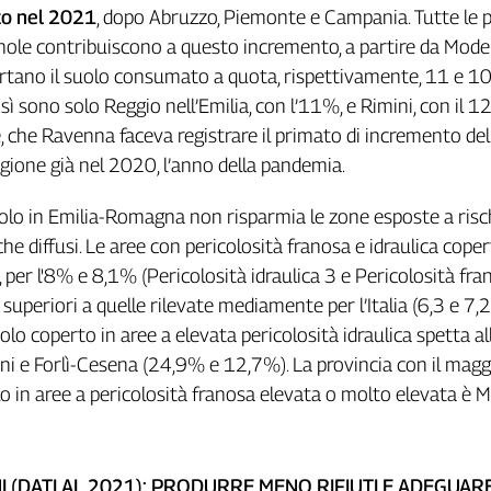
o nel 2021
, dopo Abruzzo, Piemonte e Campania. Tutte le 
ole contribuiscono a questo incremento, a partire da Mode
rtano il suolo consumato a quota, rispettivamente, 11 e 10
ì sono solo Reggio nell’Emilia, con l’11%, e Rimini, con il 12
re, che Ravenna faceva registrare il primato di incremento de
ione già nel 2020, l’anno della pandemia.
olo in Emilia-Romagna non risparmia le zone esposte a risc
he diffusi. Le aree con pericolosità franosa e idraulica coper
 per l'8% e 8,1% (Pericolosità idraulica 3 e Pericolosità fra
i superiori a quelle rilevate mediamente per l’Italia (6,3 e 7,2
olo coperto in aree a elevata pericolosità idraulica spetta al
ini e Forlì-Cesena (24,9% e 12,7%). La provincia con il magg
 in aree a pericolosità franosa elevata o molto elevata è 
NI (DATI AL 2021): PRODURRE MENO RIFIUTI E ADEGUARE