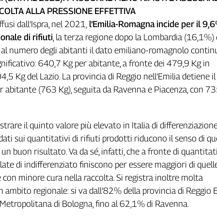
CCOLTA ALLA PRESSIONE EFFETTIVA
ffusi dall’Ispra, nel 2021,
l’Emilia-Romagna incide per il 9,
nale di rifiuti
, la terza regione dopo la Lombardia (16,1%) e
 al numero degli abitanti il dato emiliano-romagnolo contin
ignificativo: 640,7 Kg per abitante, a fronte dei 479,9 Kg in
,5 Kg del Lazio. La provincia di Reggio nell’Emilia detiene il
er abitante (763 Kg), seguita da Ravenna e Piacenza, con 7
trare il quinto valore più elevato in Italia di differenziazione
 dati sui quantitativi di rifiuti prodotti riducono il senso di q
n buon risultato. Va da sé, infatti, che a fronte di quantitati
llate di indifferenziato finiscono per essere maggiori di quell
 con minore cura nella raccolta. Si registra inoltre molta
 ambito regionale: si va dall’82% della provincia di Reggio E
Metropolitana di Bologna, fino al 62,1% di Ravenna.