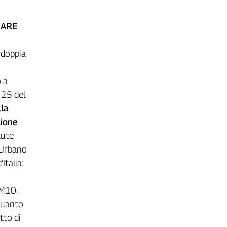
SARE
 doppia
 a
 25 del
lla
zione
lute
 Urbano
Italia:
o
PM10.
 quanto
tto di