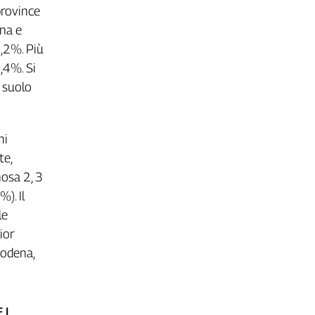
province
na e
,2%. Più
,4%. Si
l suolo
hi
te,
nosa 2, 3
%). Il
le
ior
Modena,
 I