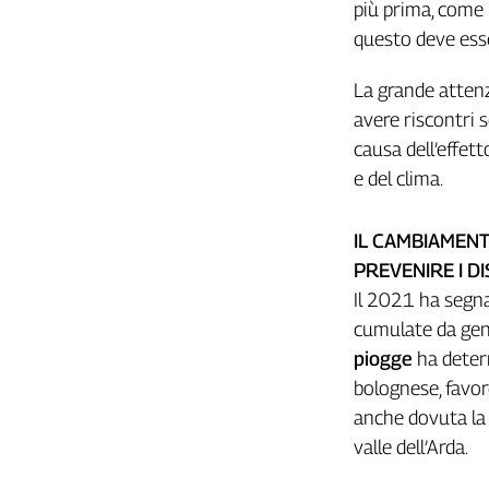
più prima, come 
L'Italia
questo deve esse
nel
Lavoro
La grande attenz
Territori
avere riscontri s
causa dell’effett
Abruzzo-
Molise
e del clima.
Alto
Adige
IL CAMBIAMENTO
Basilicata
PREVENIRE I D
Calabria
Il 2021 ha segna
Campania
cumulate da genn
Emilia-
piogge
ha deter
Romagna
bolognese, favo
Friuli
Venezia
anche dovuta l
Giulia
valle dell’Arda.
Lazio