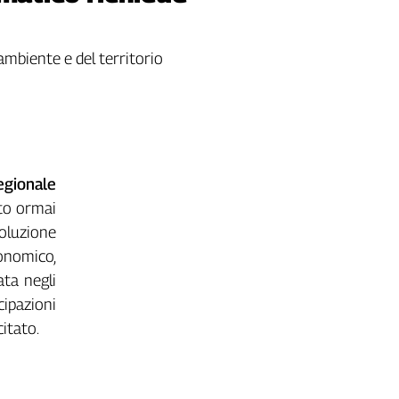
'ambiente e del territorio
egionale
to ormai
voluzione
conomico,
ata negli
cipazioni
itato.