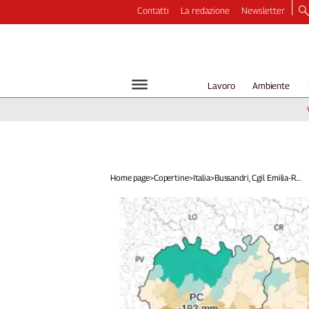
Contatti
La redazione
Newsletter
Video
Podcast
Dirette
Lavoro
Ambiente
Longform
Copertine
Economia
Lavoro
Ambiente
Home page
>
Copertine
>
Italia
>
Bussandri, Cgil Emilia-R...
Diritti
Welfare
Italia
Internazionale
Culture
Categorie