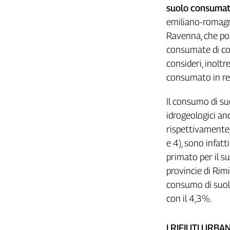
suolo consumat
Cerca
emiliano-romagn
Ravenna, che po
Contatti
consumate di cos
consideri, inolt
La
consumato in reg
redazione
Il consumo di su
idrogeologici anc
Newsletter
rispettivamente,
e 4), sono infatt
Social
primato per il su
provincie di Rim
consumo di suolo
con il 4,3%.
I RIFIUTI URBA