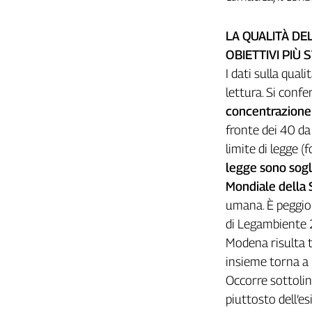
Girasoli
Il
LA QUALITÀ DEL
Sassolino
OBIETTIVI PIÙ 
Linea
Economica
I dati sulla qua
Tech
lettura. Si confer
It
concentrazione 
Easy
fronte dei 40 da
Inserti
limite di legge 
legge sono sogl
Idea
Diffusa
Mondiale della 
InFlai
umana. È peggio
di Legambiente 2
Le
Modena risulta t
trasmissioni
tv
insieme torna a 
Occorre sottolin
Work
in
piuttosto dell’esi
Progress