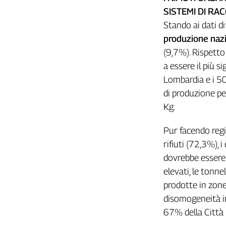
SISTEMI DI RA
Stando ai dati di
produzione nazio
(9,7%). Rispetto
a essere il più s
Lombardia e i 504
di produzione p
Kg.
Pur facendo regis
rifiuti (72,3%), i
dovrebbe essere u
elevati, le tonne
prodotte in zone
disomogeneità in
67% della Città 