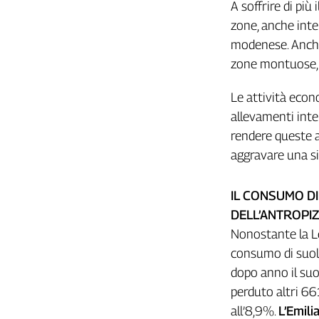
Liguria
A soffrire di più
Lombardia
zone, anche inte
Marche
modenese. Anche l
Piemonte
zone montuose, d
Puglia
Le attività econo
Sardegna
Sicilia
allevamenti inten
Toscana
rendere queste 
Trentino
aggravare una si
Umbria
Valle
IL CONSUMO DI
D'Aosta
DELL’ANTROPI
Veneto
Nonostante la L
consumo di suolo
Archivio
Storico
dopo anno il su
1955-
2014
perduto altri 6
all’8,9%.
L’Emili