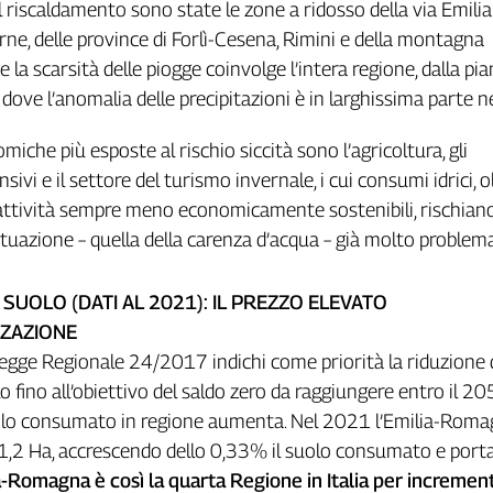
 il riscaldamento sono state le zone a ridosso della via Emilia
rne, delle province di Forlì-Cesena, Rimini e della montagna
a scarsità delle piogge coinvolge l’intera regione, dalla pia
ove l’anomalia delle precipitazioni è in larghissima parte n
miche più esposte al rischio siccità sono l’agricoltura, gli
sivi e il settore del turismo invernale, i cui consumi idrici, o
attività sempre meno economicamente sostenibili, rischiano
tuazione – quella della carenza d’acqua – già molto problema
 SUOLO (DATI AL 2021): IL PREZZO ELEVATO
ZZAZIONE
egge Regionale 24/2017 indichi come priorità la riduzione 
 fino all’obiettivo del saldo zero da raggiungere entro il 2
olo consumato in regione aumenta. Nel 2021 l’Emilia-Roma
61,2 Ha, accrescendo dello 0,33% il suolo consumato e port
a-Romagna è così la quarta Regione in Italia per increment