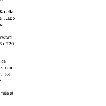
6% della
 il Lazio
ua
 record
35 e 720
 dei
uello che
vi così
e
milia al