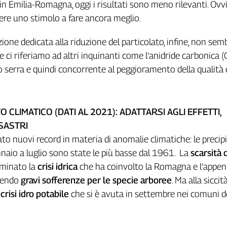
in Emilia-Romagna, oggi i risultati sono meno rilevanti. Ov
re uno stimolo a fare ancora meglio.
ione dedicata alla riduzione del particolato, infine, non sem
e ci riferiamo ad altri inquinanti come l’anidride carbonica (
o serra e quindi concorrente al peggioramento della qualità d
 CLIMATICO (DATI AL 2021): ADATTARSI AGLI EFFETTI,
ISASTRI
to nuovi record in materia di anomalie climatiche: le precipi
aio a luglio sono state le più basse dal 1961. La
scarsità 
minato la
crisi idrica
che ha coinvolto la Romagna e l’appe
rendo
gravi sofferenze per le specie arboree
. Ma alla siccit
a
crisi idro potabile
che si è avuta in settembre nei comuni de