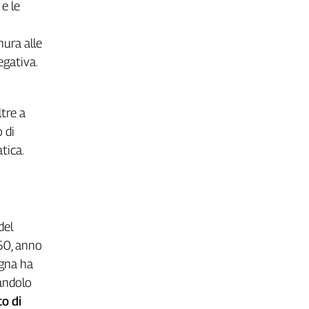
 e le
nura alle
egativa.
ltre a
 di
tica.
del
050, anno
gna ha
andolo
o di