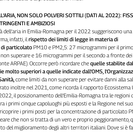
L’ARIA, NON SOLO POLVERI SOTTILI (DATI AL 2022): FIS
STRINGENTI E AMBIZIOSI
lità dell’aria in Emilia-Romagna per il 2022 suggeriscono una
ma, infatti, il
rispetto dei limiti di legge in materia di
di particolato
PM10 e PM2,5: 27 microgrammi per il primo
 non superare e 16 microgrammi per il secondo a fronte dei
(fonte ARPAE). Occorre però ricordare che
quelle stabilite da
ie molto superiori a quelle indicate dall’OMS, l'Organizza
Sanità,
come limiti da non superare per evitare danni alla sa
rato inoltre nel 2021, come ricorda il rapporto Ecosistema
022, il posizionamento dell’Emilia-Romagna tra le regioni d’
ra i primi cinque capoluoghi più esposti e la Regione nel su
ricoprire i primi posti per la concentrazione di particolato 
eare che non si tratta di un vero e proprio peggioramento,
to del miglioramento degli altri territori italiani. Dove si è fa