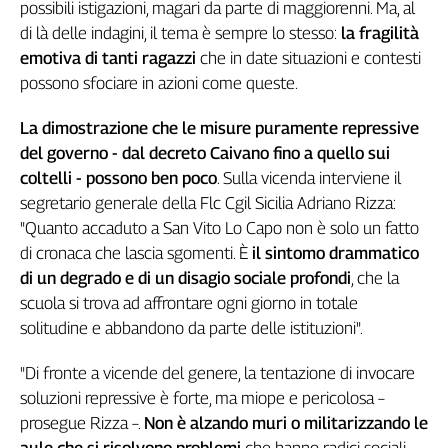
possibili istigazioni, magari da parte di maggiorenni. Ma, al
L'Italia
di là delle indagini, il tema è sempre lo stesso:
la fragilità
nel
emotiva di tanti ragazzi
che in date situazioni e contesti
Lavoro
possono sfociare in azioni come queste.
Territori
La dimostrazione che le misure puramente repressive
Abruzzo-
del governo - dal decreto Caivano fino a quello sui
Molise
coltelli - possono ben poco
. Sulla vicenda interviene il
Alto
segretario generale della Flc Cgil Sicilia Adriano Rizza:
Adige
"Quanto accaduto a San Vito Lo Capo non è solo un fatto
Basilicata
di cronaca che lascia sgomenti. È
il sintomo drammatico
Calabria
di un degrado e di un disagio sociale profondi
, che la
Campania
scuola si trova ad affrontare ogni giorno in totale
Emilia-
solitudine e abbandono da parte delle istituzioni".
Romagna
Friuli
"Di fronte a vicende del genere, la tentazione di invocare
Venezia
soluzioni repressive è forte, ma miope e pericolosa –
Giulia
prosegue Rizza –.
Non è alzando muri o militarizzando le
Lazio
aule che si risolvono problemi
che hanno radici sociali,