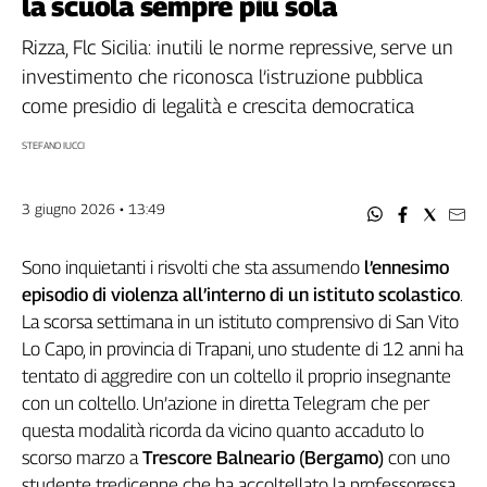
la scuola sempre più sola
Filcams
Filctem
Rizza, Flc Sicilia: inutili le norme repressive, serve un
Fillea
investimento che riconosca l’istruzione pubblica
Filt
come presidio di legalità e crescita democratica
Fiom
STEFANO IUCCI
Fisac
Flai
3 giugno 2026 • 13:49
Flc
Fp
Sono inquietanti i risvolti che sta assumendo
l’ennesimo
Nidil
episodio di violenza all’interno di un istituto scolastico
.
Slc
La scorsa settimana in un istituto comprensivo di San Vito
Spi
Lo Capo, in provincia di Trapani, uno studente di 12 anni ha
Inca
tentato di aggredire con un coltello il proprio insegnante
Caaf
con un coltello. Un’azione in diretta Telegram che per
Speciali
questa modalità ricorda da vicino quanto accaduto lo
scorso marzo a
Trescore Balneario (Bergamo)
con uno
G8
studente tredicenne che ha accoltellato la professoressa
di