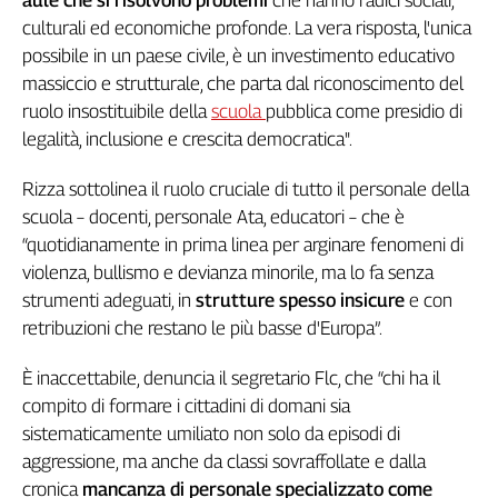
Liguria
culturali ed economiche profonde. La vera risposta, l'unica
Lombardia
possibile in un paese civile, è un investimento educativo
Marche
massiccio e strutturale, che parta dal riconoscimento del
Piemonte
ruolo insostituibile della
scuola
pubblica come presidio di
Puglia
legalità, inclusione e crescita democratica".
Sardegna
Sicilia
Rizza sottolinea il ruolo cruciale di tutto il personale della
Toscana
scuola – docenti, personale Ata, educatori – che è
Trentino
“quotidianamente in prima linea per arginare fenomeni di
Umbria
violenza, bullismo e devianza minorile, ma lo fa senza
Valle
strumenti adeguati, in
strutture spesso insicure
e con
D'Aosta
retribuzioni che restano le più basse d'Europa”.
Veneto
È inaccettabile, denuncia il segretario Flc, che “chi ha il
Archivio
compito di formare i cittadini di domani sia
Storico
sistematicamente umiliato non solo da episodi di
1955-
2014
aggressione, ma anche da classi sovraffollate e dalla
cronica
mancanza di personale specializzato come