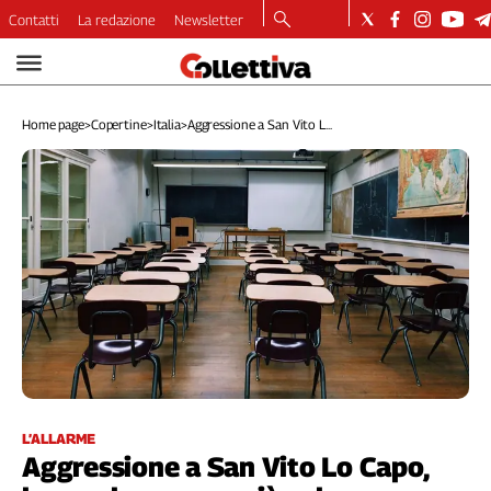
Contatti
La redazione
Newsletter
Video
Podcast
Home page
>
Copertine
>
Italia
>
Aggressione a San Vito L...
Dirette
Longform
Copertine
Economia
Lavoro
Ambiente
Diritti
Welfare
Italia
Internazionale
Culture
L’ALLARME
Aggressione a San Vito Lo Capo,
Categorie