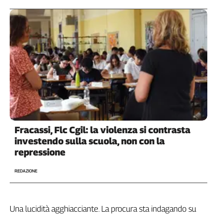
Girasoli
Il
Sassolino
Linea
Economica
Tech
It
Easy
Inserti
Idea
Diffusa
Fracassi, Flc Cgil: la violenza si contrasta
investendo sulla scuola, non con la
InFlai
repressione
Le
trasmissioni
REDAZIONE
tv
Work
in
Una lucidità agghiacciante. La procura sta indagando su
Progress