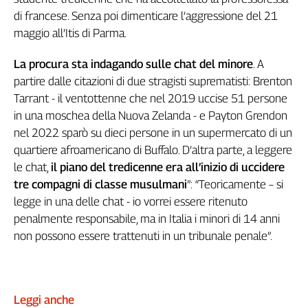
Genova,
di francese. Senza poi dimenticare l’aggressione del 21
il
maggio all’Itis di Parma.
sangue
della
La procura sta indagando sulle chat del minore
. A
ragione
partire dalle citazioni di due stragisti suprematisti: Brenton
120
Tarrant - il ventottenne che nel 2019 uccise 51 persone
anni
in una moschea della Nuova Zelanda - e Payton Grendon
Cgil
nel 2022 sparò su dieci persone in un supermercato di un
Collettiva
quartiere afroamericano di Buffalo. D’altra parte, a leggere
Academy
le chat,
il piano del tredicenne era all’inizio di uccidere
Collettiva
tre compagni di classe musulmani
”: “Teoricamente – si
Play
legge in una delle chat - io vorrei essere ritenuto
Rubriche
penalmente responsabile, ma in Italia i minori di 14 anni
Collettiva
non possono essere trattenuti in un tribunale penale”.
Talk
La
settimana
Collettiva
Leggi anche