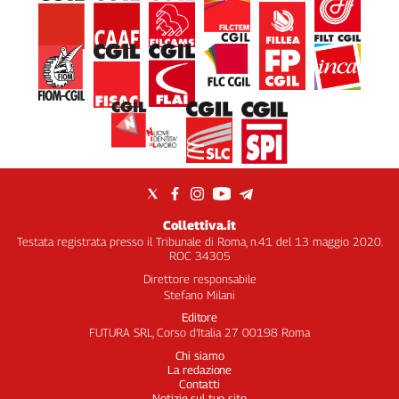
Collettiva.it
Testata registrata presso il Tribunale di Roma, n.41 del 13 maggio 2020.
ROC 34305
Direttore responsabile
Stefano Milani
Editore
FUTURA SRL, Corso d’Italia 27 00198 Roma
Chi siamo
La redazione
Contatti
Notizie sul tuo sito