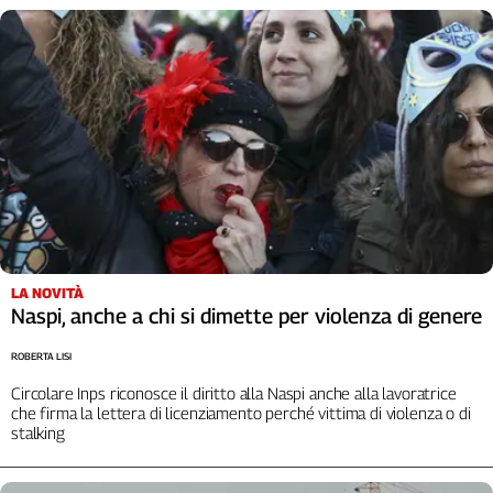
Liguria
Lombardia
Marche
Piemonte
Puglia
Sardegna
Sicilia
Toscana
Trentino
Umbria
Valle
LA NOVITÀ
Naspi, anche a chi si dimette per violenza di genere
D'Aosta
Veneto
ROBERTA LISI
Archivio
Circolare Inps riconosce il diritto alla Naspi anche alla lavoratrice
Storico
che firma la lettera di licenziamento perché vittima di violenza o di
1955-
stalking
2014