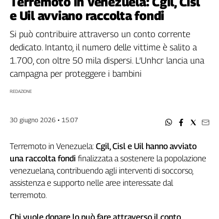
Terremoto in Venezuela: Cgil, Cisl
Filcams
e Uil avviano raccolta fondi
Filctem
Fillea
Si può contribuire attraverso un conto corrente
Filt
dedicato. Intanto, il numero delle vittime è salito a
Fiom
1.700, con oltre 50 mila dispersi. L’Unhcr lancia una
Fisac
campagna per proteggere i bambini
Flai
REDAZIONE
Flc
Fp
30 giugno 2026 • 15:07
Nidil
Slc
Terremoto in Venezuela:
Cgil, Cisl e Uil hanno avviato
Spi
una raccolta fondi
finalizzata a sostenere la popolazione
Inca
venezuelana, contribuendo agli interventi di soccorso,
Caaf
assistenza e supporto nelle aree interessate dal
Speciali
terremoto.
G8
Chi vuole donare lo può fare attraverso il conto
di