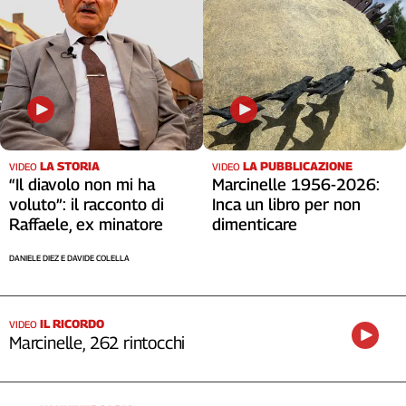
LA STORIA
LA PUBBLICAZIONE
VIDEO
VIDEO
“Il diavolo non mi ha
Marcinelle 1956-2026:
voluto”: il racconto di
Inca un libro per non
Raffaele, ex minatore
dimenticare
DANIELE DIEZ E DAVIDE COLELLA
IL RICORDO
VIDEO
Marcinelle, 262 rintocchi