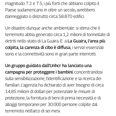
Girasoli
magnitudo 7.2 e 7.5, i più forti che abbiano colpito il
Il
Paese sudamericano in oltre un secolo, avrebbero
Sassolino
danneggiato o distrutto circa 58.870 edifici.
Linea
Economica
Un disastro dunque anche ambientale: si stima che il
Tech
terremoto abbia generato circa 1,2 milioni di tonnellate di
It
detriti nello stato di La Guaira. E a
La Guaira, l’area più
Easy
colpita, la carenza di cibo è diffusa
, i servizi essenziali
sono e la connettività sono in gran parte interrotti.
Inserti
Idea
Un gruppo guidato dall'Unhcr ha lanciato una
Diffusa
campagna per proteggere i bambini
, concentrandosi
InFlai
sulla sensibilizzazione, l'identificazione e la ricerca dei
familiari. L'agenzia ha dichiarato di aver bisogno di circa
Le
trasmissioni
14,85 milioni di dollari per potenziare le misure di
tv
protezione, la fornitura di beni di prima necessità e di
Work
alloggi temporanei per 30.000 persone colpite dal
in
terremoto nell'arco di sei mesi.
Progress