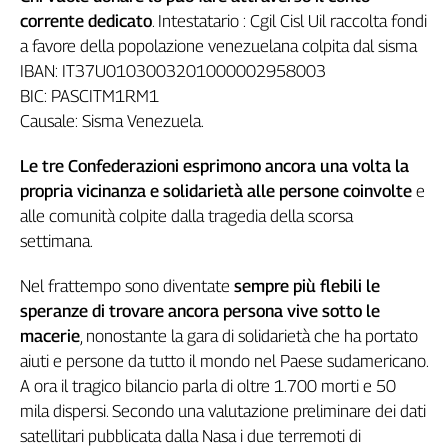
corrente dedicato
. Intestatario : Cgil Cisl Uil raccolta fondi
Genova,
il
a favore della popolazione venezuelana colpita dal sisma
sangue
IBAN: IT37U0103003201000002958003
della
BIC: PASCITM1RM1
ragione
Causale: Sisma Venezuela.
120
anni
Le tre Confederazioni esprimono ancora una volta la
Cgil
propria vicinanza e solidarietà alle persone coinvolte
e
Collettiva
alle comunità colpite dalla tragedia della scorsa
Academy
settimana.
Collettiva
Play
Nel frattempo sono diventate
sempre più flebili le
Rubriche
speranze di trovare ancora persona vive sotto le
macerie
, nonostante la gara di solidarietà che ha portato
Collettiva
Talk
aiuti e persone da tutto il mondo nel Paese sudamericano.
La
A ora il tragico bilancio parla di oltre 1.700 morti e 50
settimana
mila dispersi. Secondo una valutazione preliminare dei dati
Collettiva
satellitari pubblicata dalla Nasa i due terremoti di