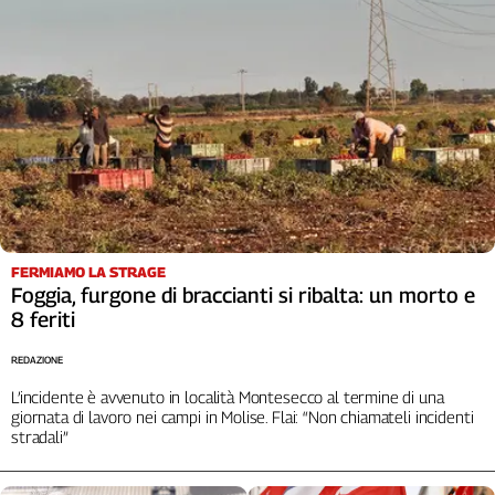
Cerca
Contatti
La
redazione
Newsletter
FERMIAMO LA STRAGE
Foggia, furgone di braccianti si ribalta: un morto e
Social
8 feriti
REDAZIONE
L’incidente è avvenuto in località Montesecco al termine di una
giornata di lavoro nei campi in Molise. Flai: “Non chiamateli incidenti
stradali”