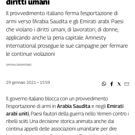
diritti umani
Filcams
Filctem
Il provvedimento italiano ferma l'esportazione di
Fillea
armi verso l'Arabia Saudita e gli Emirati arabi. Paesi
Filt
che violano i diritti umani, di lavoratori, di donne,
Fiom
applicando anche la pena capitale. Amnesty
Fisac
International prosegue le sue campagne per fermare
Flai
le continue violazioni
Flc
SIMONA CIARAMITARO
Fp
Nidil
Slc
29 gennaio 2021 • 15:59
Spi
Inca
Il governo italiano blocca con un provvedimento
Caaf
l’esportazione di armi in
Arabia Saudita
e negli
Emirati
arabi uniti
, Paesi fautori della guerra nello Yemen contro i
Speciali
ribelli sciiti. Una decisione storica animata anche dai
continui appelli delle associazioni umanitarie per dire
G8
di