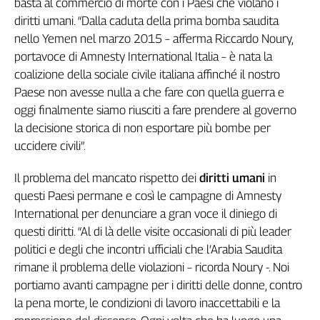
basta al commercio di morte con i Paesi che violano i
Genova,
diritti umani. “Dalla caduta della prima bomba saudita
il
nello Yemen nel marzo 2015 – afferma Riccardo Noury,
sangue
portavoce di Amnesty International Italia – è nata la
della
coalizione della sociale civile italiana affinché il nostro
ragione
Paese non avesse nulla a che fare con quella guerra e
120
anni
oggi finalmente siamo riusciti a fare prendere al governo
Cgil
la decisione storica di non esportare più bombe per
Collettiva
uccidere civili”.
Academy
Il problema del mancato rispetto dei
diritti umani
in
Collettiva
questi Paesi permane e così le campagne di Amnesty
Play
International per denunciare a gran voce il diniego di
Rubriche
questi diritti. “Al di là delle visite occasionali di più leader
Collettiva
politici e degli che incontri ufficiali che l’Arabia Saudita
Talk
rimane il problema delle violazioni – ricorda Noury -. Noi
La
portiamo avanti campagne per i diritti delle donne, contro
settimana
la pena morte, le condizioni di lavoro inaccettabili e la
Collettiva