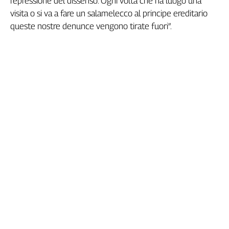
repressione del dissenso. Ogni volta che ha luogo una
Girasoli
visita o si va a fare un salamelecco al principe ereditario
Il
queste nostre denunce vengono tirate fuori”.
Sassolino
Linea
Economica
Tech
It
Easy
Inserti
Idea
Diffusa
InFlai
Le
trasmissioni
tv
Work
in
Progress