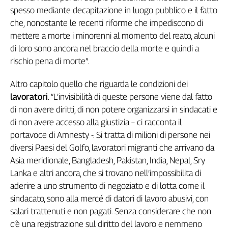
Liguria
spesso mediante decapitazione in luogo pubblico e il fatto
Lombardia
che, nonostante le recenti riforme che impediscono di
Marche
mettere a morte i minorenni al momento del reato, alcuni
Piemonte
di loro sono ancora nel braccio della morte e quindi a
Puglia
rischio pena di morte”.
Sardegna
Sicilia
Altro capitolo quello che riguarda le condizioni dei
Toscana
lavoratori
. “L’invisibilità di queste persone viene dal fatto
Trentino
di non avere diritti, di non potere organizzarsi in sindacati e
di non avere accesso alla giustizia – ci racconta il
Umbria
portavoce di Amnesty -. Si tratta di milioni di persone nei
Valle
D'Aosta
diversi Paesi del Golfo, lavoratori migranti che arrivano da
Veneto
Asia meridionale, Bangladesh, Pakistan, India, Nepal, Sry
Lanka e altri ancora, che si trovano nell’impossibilita di
Archivio
aderire a uno strumento di negoziato e di lotta come il
Storico
sindacato, sono alla mercé di datori di lavoro abusivi, con
1955-
2014
salari trattenuti e non pagati. Senza considerare che non
c’è una registrazione sul diritto del lavoro e nemmeno