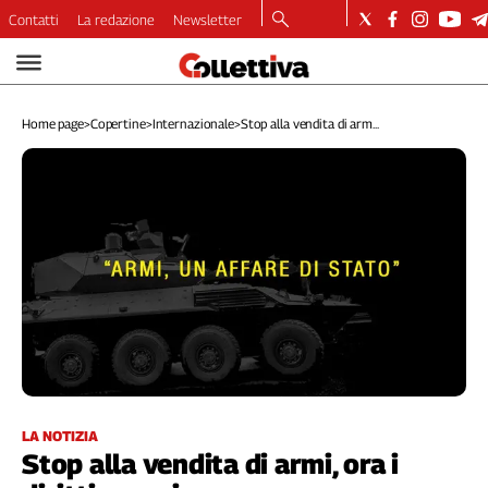
Contatti
La redazione
Newsletter
Video
Podcast
Home page
>
Copertine
>
Internazionale
>
Stop alla vendita di arm...
Dirette
Longform
Copertine
Economia
Lavoro
Ambiente
Diritti
Welfare
Italia
Internazionale
Culture
LA NOTIZIA
Stop alla vendita di armi, ora i
Categorie