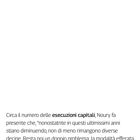
L'Italia
nel
Lavoro
Territori
Abruzzo-
Molise
Alto
Adige
Basilicata
Calabria
Campania
Emilia-
Romagna
Friuli
Circa il numero delle
esecuzioni capitali
, Noury fa
Venezia
presente che, “nonostatnte in questi ultimissimi anni
Giulia
stiano diminuendo, non di meno rimangono diverse
Lazio
decine. Resta poi un doppio problema: la modalità efferata