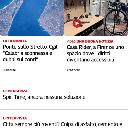
Cerca
Contatti
La
LA DENUNCIA
UNA BUONA NOTIZIA
VIDEO
Ponte sullo Stretto, Cgil:
Casa Rider, a Firenze uno
redazione
“Calabria sconnessa e
spazio dove i diritti
dubbi sui conti”
diventano accessibili
Newsletter
REDAZIONE
REDAZIONE
Social
L’EMERGENZA
Spin Time, ancora nessuna soluzione
L’INTERVISTA
Città sempre più roventi? Colpa di asfalto, cemento e