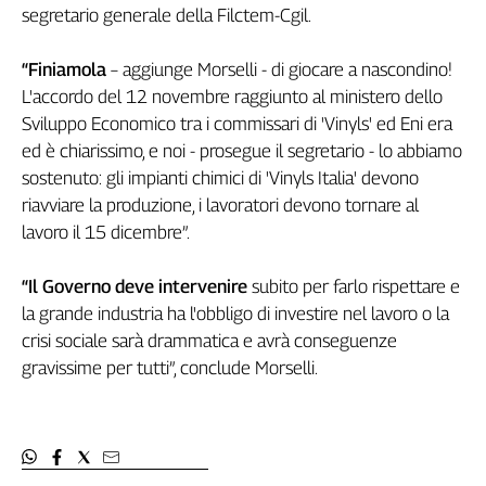
segretario generale della Filctem-Cgil.
Filcams
Filctem
“Finiamola
– aggiunge Morselli - di giocare a nascondino!
Fillea
L'accordo del 12 novembre raggiunto al ministero dello
Filt
Sviluppo Economico tra i commissari di 'Vinyls' ed Eni era
Fiom
ed è chiarissimo, e noi - prosegue il segretario - lo abbiamo
Fisac
sostenuto: gli impianti chimici di 'Vinyls Italia' devono
Flai
riavviare la produzione, i lavoratori devono tornare al
Flc
lavoro il 15 dicembre”.
Fp
Nidil
“Il Governo deve intervenire
subito per farlo rispettare e
Slc
la grande industria ha l'obbligo di investire nel lavoro o la
Spi
crisi sociale sarà drammatica e avrà conseguenze
Inca
gravissime per tutti”, conclude Morselli.
Caaf
Speciali
G8
di