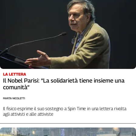
Girasoli
Il
Sassolino
Linea
Economica
Tech
It
Easy
Inserti
Idea
LA LETTERA
Il Nobel Parisi: “La solidarietà tiene insieme una
Diffusa
comunità”
InFlai
MARTA NICOLETTI
Le
trasmissioni
Il fisico esprime il suo sostegno a Spin Time in una lettera rivolta
tv
agli attivisti e alle attiviste
Work
in
Progress