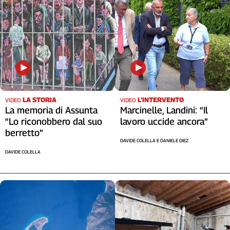
Liguria
Lombardia
Marche
Piemonte
Puglia
Sardegna
Sicilia
Toscana
LA STORIA
L’INTERVENTO
VIDEO
VIDEO
La memoria di Assunta
Marcinelle, Landini: “Il
Trentino
“Lo riconobbero dal suo
lavoro uccide ancora”
Umbria
berretto”
Valle
DAVIDE COLELLA E DANIELE DIEZ
D'Aosta
DAVIDE COLELLA
Veneto
Archivio
Storico
1955-
2014