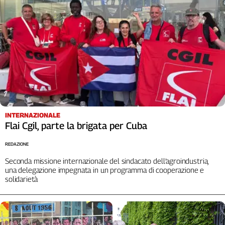
L'Italia
nel
Lavoro
Territori
Abruzzo-
Molise
Alto
Adige
INTERNAZIONALE
Basilicata
Flai Cgil, parte la brigata per Cuba
Calabria
Campania
REDAZIONE
Emilia-
Seconda missione internazionale del sindacato dell’agroindustria,
Romagna
una delegazione impegnata in un programma di cooperazione e
solidarietà
Friuli
Venezia
Giulia
Lazio