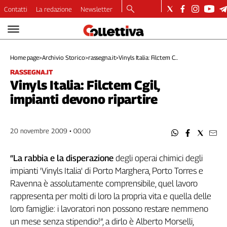
Contatti
La redazione
Newsletter
Video
Podcast
Home page
>
Archivio Storico
>
rassegna.it
>
Vinyls Italia: Filctem C...
Dirette
RASSEGNA.IT
Longform
Vinyls Italia: Filctem Cgil,
Copertine
impianti devono ripartire
Economia
Lavoro
Ambiente
20 novembre 2009 • 00:00
Diritti
Welfare
“La rabbia e la disperazione
degli operai chimici degli
Italia
impianti 'Vinyls Italia' di Porto Marghera, Porto Torres e
Internazionale
Ravenna è assolutamente comprensibile, quel lavoro
Culture
rappresenta per molti di loro la propria vita e quella delle
loro famiglie: i lavoratori non possono restare nemmeno
Categorie
un mese senza stipendio!”, a dirlo è Alberto Morselli,