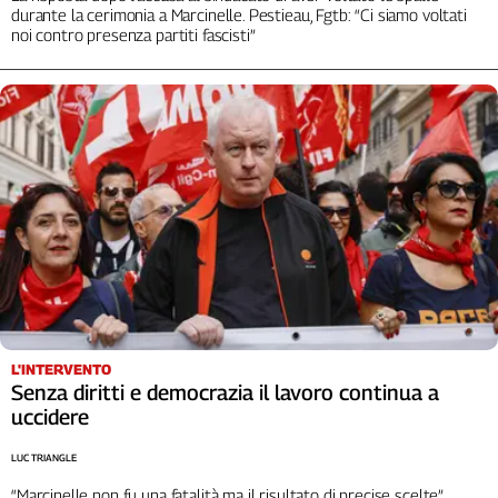
durante la cerimonia a Marcinelle. Pestieau, Fgtb: “Ci siamo voltati
Cerca
noi contro presenza partiti fascisti”
Contatti
La
redazione
Newsletter
Social
L'INTERVENTO
Senza diritti e democrazia il lavoro continua a
uccidere
LUC TRIANGLE
“Marcinelle non fu una fatalità ma il risultato di precise scelte”.