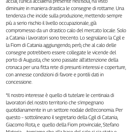
acciai, l'unica acciaieria presente nell'isola, ha visto
Filcams
diminuire in maniera drastica le consegne di rottame. Una
Filctem
tendenza che incide sulla produzione, mettendo sempre
Fillea
più a serio rischio il livello occupazionale, già
Filt
compromesso da un drastico calo del mercato locale. Solo
Fiom
a Catania i lavoratori sono trecento. Lo segnalano la Cgil e
Fisac
la Fiom di Catania aggiungendo, però, che al calo delle
Flai
consegne potrebbero essere collegate le vicende del
Flc
porto di Augusta, che sono passate all'attenzione della
Fp
cronaca per una fitta rete di presunti interessi e coperture,
Nidil
con annesse condizioni di favore e pontili dati in
Slc
concessione.
Spi
"Il nostro interesse è quello di tutelare le centinaia di
Inca
lavoratori del nostro territorio che s'impegnano
Caaf
quotidianamente in un settore nodale dell'economia. Per
Speciali
questo – sottolineano il segretario della Cgil di Catania,
Giacomo Rota, e quello della Fiom provinciale, Stefano
G8
Materia –, temiamo che alla base del calo ci sia stata e
di