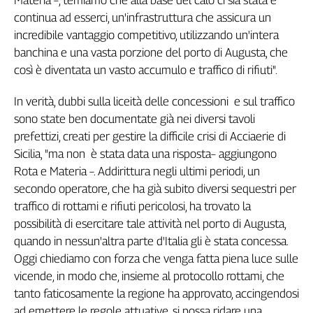
Genova,
continua ad esserci, un'infrastruttura che assicura un
il
incredibile vantaggio competitivo, utilizzando un'intera
sangue
banchina e una vasta porzione del porto di Augusta, che
della
così è diventata un vasto accumulo e traffico di rifiuti".
ragione
120
In verità, dubbi sulla liceità delle concessioni e sul traffico
anni
sono state ben documentate già nei diversi tavoli
Cgil
prefettizi, creati per gestire la difficile crisi di Acciaerie di
Collettiva
Sicilia, "ma non è stata data una risposta– aggiungono
Academy
Rota e Materia –. Addirittura negli ultimi periodi, un
Collettiva
secondo operatore, che ha già subito diversi sequestri per
Play
traffico di rottami e rifiuti pericolosi, ha trovato la
Rubriche
possibilità di esercitare tale attività nel porto di Augusta,
Collettiva
quando in nessun'altra parte d'Italia gli è stata concessa.
Talk
Oggi chiediamo con forza che venga fatta piena luce sulle
La
vicende, in modo che, insieme al protocollo rottami, che
settimana
tanto faticosamente la regione ha approvato, accingendosi
Collettiva
ad emettere le regole attuative, si possa ridare una