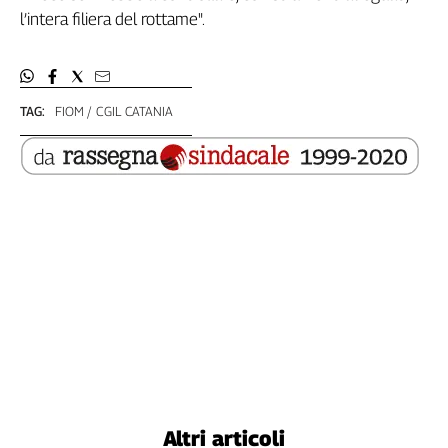
l’intera filiera del rottame".
L'Italia
nel
Lavoro
Territori
TAG:
FIOM
CGIL CATANIA
Abruzzo-
Molise
Alto
Adige
Basilicata
Calabria
Campania
Emilia-
Romagna
Friuli
Venezia
Giulia
Lazio
Altri articoli