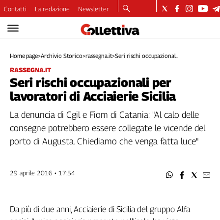
Contatti
La redazione
Newsletter
Video
Podcast
Home page
>
Archivio Storico
>
rassegna.it
>
Seri rischi occupazional...
Dirette
RASSEGNA.IT
Longform
Seri rischi occupazionali per
Copertine
lavoratori di Acciaierie Sicilia
Economia
Lavoro
La denuncia di Cgil e Fiom di Catania: "Al calo delle
Ambiente
consegne potrebbero essere collegate le vicende del
Diritti
porto di Augusta. Chiediamo che venga fatta luce"
Welfare
Italia
29 aprile 2016 • 17:54
Internazionale
Culture
Da più di due anni, Acciaierie di Sicilia del gruppo Alfa
Categorie