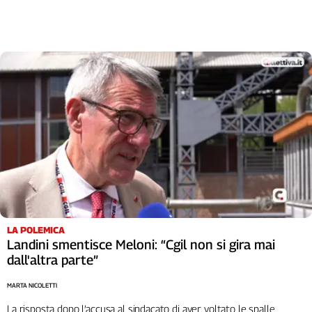
Liguria
Lombardia
Marche
Piemonte
Puglia
Sardegna
Sicilia
Toscana
Trentino
Umbria
Valle
D'Aosta
Veneto
LA POLEMICA
Landini smentisce Meloni: “Cgil non si gira mai
Archivio
dall'altra parte”
Storico
1955-
2014
MARTA NICOLETTI
La risposta dopo l’accusa al sindacato di aver voltato le spalle