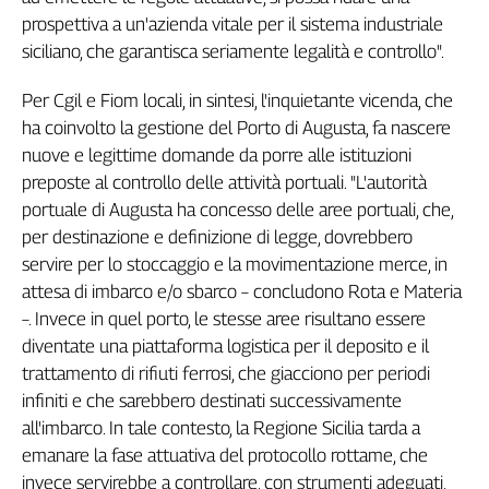
Girasoli
prospettiva a un'azienda vitale per il sistema industriale
Il
siciliano, che garantisca seriamente legalità e controllo".
Sassolino
Linea
Per Cgil e Fiom locali, in sintesi, l'inquietante vicenda, che
Economica
ha coinvolto la gestione del Porto di Augusta, fa nascere
Tech
nuove e legittime domande da porre alle istituzioni
It
preposte al controllo delle attività portuali. "L'autorità
Easy
portuale di Augusta ha concesso delle aree portuali, che,
Inserti
per destinazione e definizione di legge, dovrebbero
servire per lo stoccaggio e la movimentazione merce, in
Idea
Diffusa
attesa di imbarco e/o sbarco – concludono Rota e Materia
–. Invece in quel porto, le stesse aree risultano essere
InFlai
diventate una piattaforma logistica per il deposito e il
Le
trattamento di rifiuti ferrosi, che giacciono per periodi
trasmissioni
infiniti e che sarebbero destinati successivamente
tv
all'imbarco. In tale contesto, la Regione Sicilia tarda a
Work
emanare la fase attuativa del protocollo rottame, che
in
invece servirebbe a controllare, con strumenti adeguati,
Progress