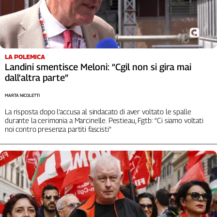
Cerca
Contatti
LA POLEMICA
Landini smentisce Meloni: “Cgil non si gira mai
La
dall'altra parte”
redazione
MARTA NICOLETTI
Newsletter
La risposta dopo l’accusa al sindacato di aver voltato le spalle
durante la cerimonia a Marcinelle. Pestieau, Fgtb: “Ci siamo voltati
noi contro presenza partiti fascisti”
Social