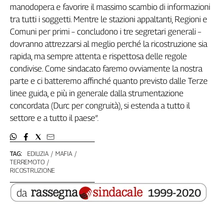
manodopera e favorire il massimo scambio di informazioni
L'Italia
tra tutti i soggetti. Mentre le stazioni appaltanti, Regioni e
nel
Comuni per primi – concludono i tre segretari generali –
Lavoro
dovranno attrezzarsi al meglio perché la ricostruzione sia
Territori
rapida, ma sempre attenta e rispettosa delle regole
condivise. Come sindacato faremo ovviamente la nostra
Abruzzo-
Molise
parte e ci batteremo affinché quanto previsto dalle Terze
Alto
linee guida, e più in generale dalla strumentazione
Adige
concordata (Durc per congruità), si estenda a tutto il
Basilicata
settore e a tutto il paese”.
Calabria
Campania
TAG:
EDILIZIA
MAFIA
Emilia-
TERREMOTO
Romagna
RICOSTRUZIONE
Friuli
Venezia
Giulia
Lazio