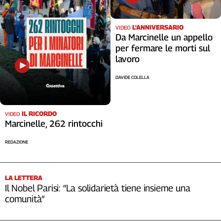
L'ANNIVERSARIO
VIDEO
Da Marcinelle un appello
per fermare le morti sul
lavoro
DAVIDE COLELLA
IL RICORDO
VIDEO
Marcinelle, 262 rintocchi
REDAZIONE
LA LETTERA
Il Nobel Parisi: “La solidarietà tiene insieme una
comunità”