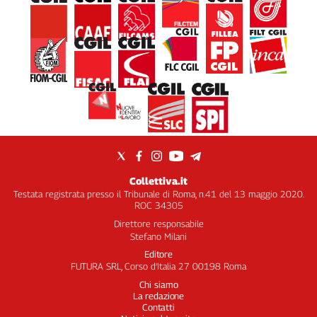
Collettiva.it
Testata registrata presso il Tribunale di Roma, n.41 del 13 maggio 2020.
ROC 34305
Direttore responsabile
Stefano Milani
Editore
FUTURA SRL, Corso d’Italia 27 00198 Roma
Chi siamo
La redazione
Contatti