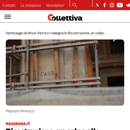
Contatti
La redazione
Newsletter
Video
Podcast
Home page
>
Archivio Storico
>
rassegna.it
>
Ricostruzione, un colpo ...
Dirette
Longform
Copertine
Economia
Lavoro
Ambiente
Diritti
Welfare
Italia
Internazionale
Maurizio Minnucci
Culture
Categorie
RASSEGNA.IT