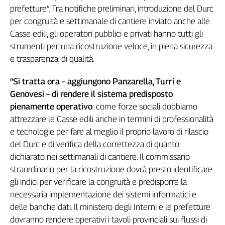
Girasoli
prefetture”. Tra notifiche preliminari, introduzione del Durc
Il
per congruità e settimanale di cantiere inviato anche alle
Sassolino
Casse edili, gli operatori pubblici e privati hanno tutti gli
Linea
strumenti per una ricostruzione veloce, in piena sicurezza
Economica
e trasparenza, di qualità.
Tech
It
“Si tratta ora – aggiungono Panzarella, Turri e
Easy
Genovesi – di rendere il sistema predisposto
Inserti
pienamente operativo
: come forze sociali dobbiamo
attrezzare le Casse edili anche in termini di professionalità
Idea
e tecnologie per fare al meglio il proprio lavoro di rilascio
Diffusa
del Durc e di verifica della correttezza di quanto
InFlai
dichiarato nei settimanali di cantiere. Il commissario
Le
straordinario per la ricostruzione dovrà presto identificare
trasmissioni
gli indici per verificare la congruità e predisporre la
tv
necessaria implementazione dei sistemi informatici e
Work
delle banche dati. Il ministero degli Interni e le prefetture
in
dovranno rendere operativi i tavoli provinciali sui flussi di
Progress