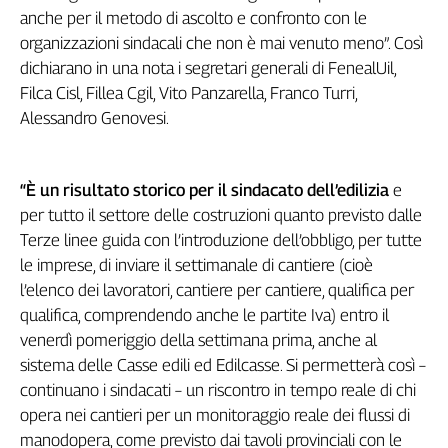
anche per il metodo di ascolto e confronto con le
Genova,
organizzazioni sindacali che non è mai venuto meno”. Così
il
sangue
dichiarano in una nota i segretari generali di FenealUil,
della
Filca Cisl, Fillea Cgil, Vito Panzarella, Franco Turri,
ragione
Alessandro Genovesi.
120
anni
Cgil
“È un risultato storico per il sindacato dell’edilizia
e
Collettiva
per tutto il settore delle costruzioni quanto previsto dalle
Academy
Terze linee guida con l’introduzione dell’obbligo, per tutte
Collettiva
le imprese, di inviare il settimanale di cantiere (cioè
Play
l’elenco dei lavoratori, cantiere per cantiere, qualifica per
Rubriche
qualifica, comprendendo anche le partite Iva) entro il
Collettiva
venerdì pomeriggio della settimana prima, anche al
Talk
sistema delle Casse edili ed Edilcasse. Si permetterà così –
La
continuano i sindacati – un riscontro in tempo reale di chi
settimana
opera nei cantieri per un monitoraggio reale dei flussi di
Collettiva
manodopera, come previsto dai tavoli provinciali con le