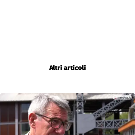
Liguria
Lombardia
Marche
Piemonte
Puglia
Sardegna
Sicilia
Toscana
Trentino
Altri articoli
Umbria
Valle
D'Aosta
Veneto
Archivio
Storico
1955-
2014