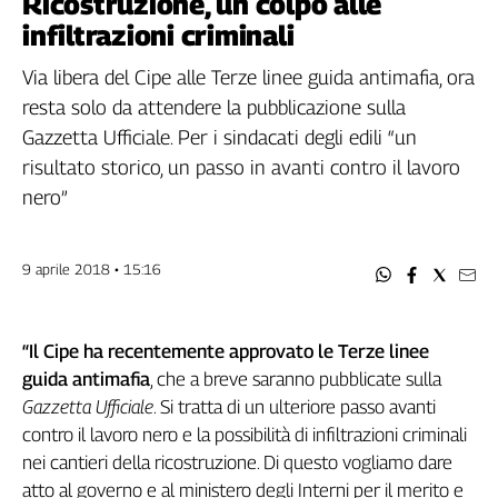
Ricostruzione, un colpo alle
Filcams
infiltrazioni criminali
Filctem
Fillea
Via libera del Cipe alle Terze linee guida antimafia, ora
Filt
resta solo da attendere la pubblicazione sulla
Fiom
Gazzetta Ufficiale. Per i sindacati degli edili “un
Fisac
risultato storico, un passo in avanti contro il lavoro
Flai
nero”
Flc
Fp
9 aprile 2018 • 15:16
Nidil
Slc
Spi
“Il Cipe ha recentemente approvato le Terze linee
Inca
guida antimafia
, che a breve saranno pubblicate sulla
Caaf
Gazzetta Ufficiale
. Si tratta di un ulteriore passo avanti
contro il lavoro nero e la possibilità di infiltrazioni criminali
Speciali
nei cantieri della ricostruzione. Di questo vogliamo dare
G8
atto al governo e al ministero degli Interni per il merito e
di