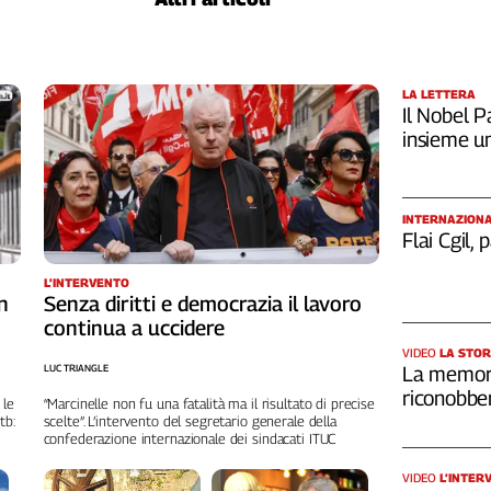
LA LETTERA
Il Nobel Pa
insieme u
INTERNAZION
Flai Cgil,
L'INTERVENTO
n
Senza diritti e democrazia il lavoro
continua a uccidere
VIDEO
LA STOR
LUC TRIANGLE
La memori
riconobber
 le
“Marcinelle non fu una fatalità ma il risultato di precise
tb:
scelte”. L’intervento del segretario generale della
confederazione internazionale dei sindacati ITUC
VIDEO
L’INTER