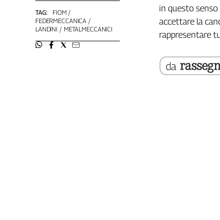
Girasoli
in questo senso
TAG:
FIOM
Il
accettare la can
FEDERMECCANICA
Sassolino
LANDINI
METALMECCANICI
rappresentare tu
Linea
Economica
Tech
It
Easy
Inserti
Idea
Diffusa
InFlai
Le
trasmissioni
tv
Work
in
Progress