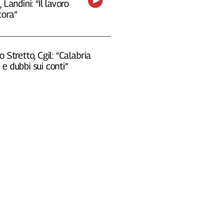
 Landini: “Il lavoro
cora”
o Stretto, Cgil: “Calabria
e dubbi sui conti”