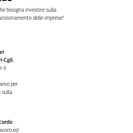
he bisogna investire sulla
 funzionamento delle imprese"
un
m-Cgil
,
 il
siamo per
 sulla
ccordo
lavoro ed