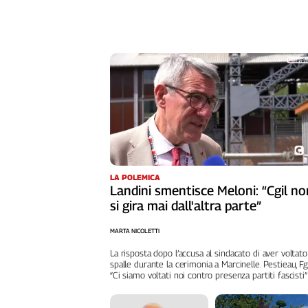
L'Italia
nel
Lavoro
Territori
Abruzzo-
Molise
Alto
Adige
Basilicata
LA POLEMICA
Calabria
Landini smentisce Meloni: “Cgil no
Campania
si gira mai dall'altra parte”
Emilia-
Romagna
MARTA NICOLETTI
Friuli
La risposta dopo l’accusa al sindacato di aver voltato
Venezia
spalle durante la cerimonia a Marcinelle. Pestieau, Fg
“Ci siamo voltati noi contro presenza partiti fascisti”
Giulia
Lazio