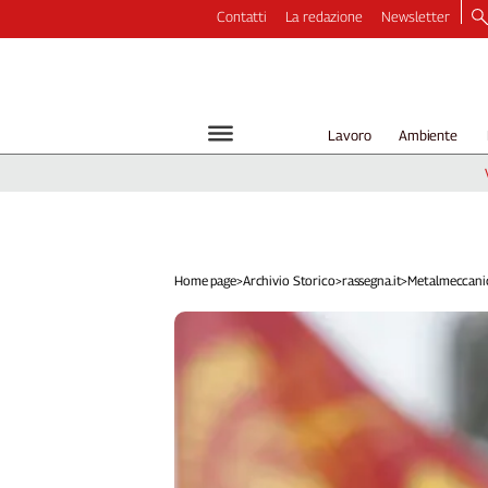
Contatti
La redazione
Newsletter
Video
Podcast
Dirette
Lavoro
Ambiente
Longform
Copertine
Economia
Lavoro
Ambiente
Home page
>
Archivio Storico
>
rassegna.it
>
Metalmeccanici,
Diritti
Welfare
Italia
Internazionale
Culture
Categorie