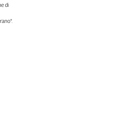
e di
rano".