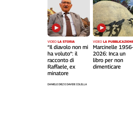
Liguria
Lombardia
Marche
Piemonte
Puglia
Sardegna
VIDEO
LA STORIA
VIDEO
LA PUBBLICAZION
“Il diavolo non mi
Marcinelle 1956
Sicilia
ha voluto”: il
2026: Inca un
Toscana
racconto di
libro per non
Trentino
Raffaele, ex
dimenticare
Umbria
minatore
Valle
DANIELE DIEZ E DAVIDE COLELLA
D'Aosta
Veneto
Archivio
Storico
1955-
2014