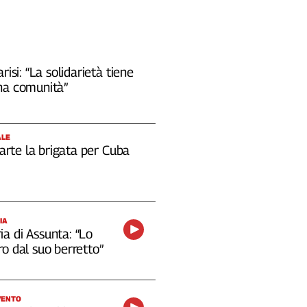
risi: “La solidarietà tiene
na comunità”
ALE
 parte la brigata per Cuba
IA
a di Assunta: “Lo
o dal suo berretto”
VENTO