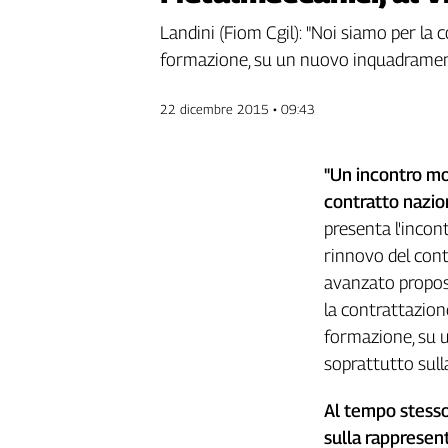
Genova,
Landini (Fiom Cgil): "Noi siamo per la
il
formazione, su un nuovo inquadramento,
sangue
della
ragione
22 dicembre 2015 • 09:43
120
anni
"Un incontro mol
Cgil
Collettiva
contratto nazion
Academy
presenta l'incon
rinnovo del cont
Collettiva
Play
avanzato propost
Rubriche
la contrattazion
formazione, su u
Collettiva
Talk
soprattutto sull
La
settimana
Al tempo stesso
Collettiva
sulla rappresen