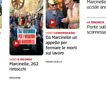
Marcinelle,
uccide an
LA DENUNCIA
Ponte sull
sconnessa 
VIDEO
L'ANNIVERSARIO
E
Da Marcinelle un
-
appello per
fermare le morti
sul lavoro
VIDEO
IL RICORDO
DAVIDE COLELLA
Marcinelle, 262
rintocchi
REDAZIONE