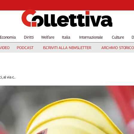
Economia
Diritti
Welfare
Italia
Internazionale
Culture
D
VIDEO
PODCAST
ISCRIVITI ALLA NEWSLETTER
ARCHIVIO STORICO
 al via c...