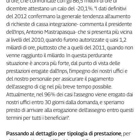
di ore, che confrontate con gli 86,5 milioni di ore di
Girasoli
dicembre attestano un calo del -20,1%. "I dati definitivi
Il
del 2012 confermano la generale tendenza all'aumento
Sassolino
di richieste di cassa integrazione- commenta il presidente
Linea
Economica
dell'Inps, Antonio Mastrapasqua- che si presenta più vicina
Tech
ai livelli del 2010, quando furono autorizzate q uasi 1,2
It
miliardi di ore, piuttosto che a quelli del 2011, quando non
Easy
venne raggiunto il miliardo. In questa perdurante
situazione è ancora più forte, dal punto di vista delle
Inserti
prestazioni erogate dall'Inps, l'impegno dei nostri uffici e
Idea
del nostro personale per assicurare il pagamento
Diffusa
dell'assegno di cig nel più breve tempo possibile.
InFlai
Attualmente, nel 96% dei casi l'assegno viene erogato dai
nostri uffici entro 30 giorni dalla domanda, e speriamo
Le
trasmissioni
presto di arrivare alla erogazione dell'assegno entro questi
tv
termini per tutti i beneficiari".
Work
in
Passando al dettaglio per tipologia di prestazione
, per
Progress