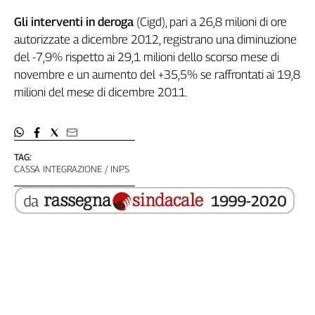
Liguria
Gli interventi in deroga
(Cigd), pari a 26,8 milioni di ore
Lombardia
autorizzate a dicembre 2012, registrano una diminuzione
Marche
del -7,9% rispetto ai 29,1 milioni dello scorso mese di
Piemonte
novembre e un aumento del +35,5% se raffrontati ai 19,8
Puglia
milioni del mese di dicembre 2011.
Sardegna
Sicilia
Toscana
Trentino
TAG:
Umbria
CASSA INTEGRAZIONE
INPS
Valle
D'Aosta
Veneto
Archivio
Storico
1955-
2014