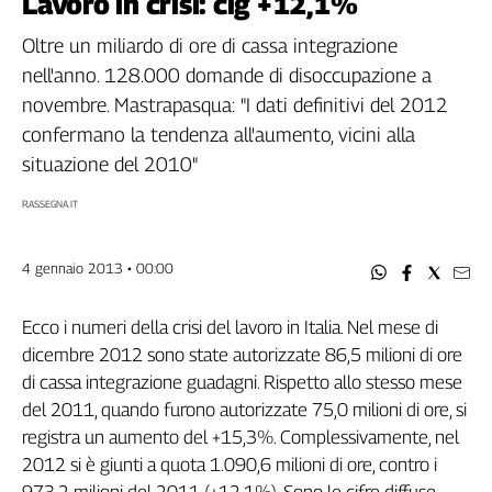
Lavoro in crisi: cig +12,1%
Filcams
Filctem
Oltre un miliardo di ore di cassa integrazione
Fillea
nell'anno. 128.000 domande di disoccupazione a
Filt
novembre. Mastrapasqua: "I dati definitivi del 2012
Fiom
confermano la tendenza all'aumento, vicini alla
Fisac
situazione del 2010"
Flai
RASSEGNA.IT
Flc
Fp
4 gennaio 2013 • 00:00
Nidil
Slc
Ecco i numeri della crisi del lavoro in Italia. Nel mese di
Spi
dicembre 2012 sono state autorizzate 86,5 milioni di ore
Inca
di cassa integrazione guadagni. Rispetto allo stesso mese
Caaf
del 2011, quando furono autorizzate 75,0 milioni di ore, si
Speciali
registra un aumento del +15,3%. Complessivamente, nel
2012 si è giunti a quota 1.090,6 milioni di ore, contro i
G8
973,2 milioni del 2011 (+12,1%). Sono le cifre diffuse
di