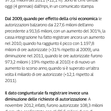
Genova,
oggi (4 gennaio) dall'Inps, in un comunicato stampa.
il
sangue
Dal 2009, quando per effetto della crisi economica
le
della
autorizzazioni balzarono dai 227,6 milioni dell'anno
ragione
precedente a 913,6 milioni, con un aumento del 301%, la
120
cassa integrazione ha fatto registrare ancora un aumento
anni
nel 2010, quando ha raggiunto il picco con 1.197,8
Cgil
milioni di ore autorizzate (+31% rispetto al 2009), una
Collettiva
Academy
diminuzione nel 2011, quando le ore autorizzate furono
973,2 milioni (-19% rispetto al 2010) e di nuovo un
Collettiva
aumento lo scorso anno, quando si è superato un'altra
Play
volta il miliardo di ore autorizzate (+12,1 rispetto al
Rubriche
2011).
Collettiva
Talk
Il dato congiunturale fa registrare invece una
La
diminuzione delle richieste di autorizzazione
. A
settimana
novembre 2012, infatti, furono autorizzate 108,3 milioni
Collettiva