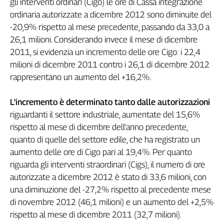
gli interventi ordinari (Cigo) le ore di Cassa integrazione
L'Italia
ordinaria autorizzate a dicembre 2012 sono diminuite del
nel
-20,9% rispetto al mese precedente, passando da 33,0 a
Lavoro
26,1 milioni. Considerando invece il mese di dicembre
2011, si evidenzia un incremento delle ore Cigo: i 22,4
Territori
milioni di dicembre 2011 contro i 26,1 di dicembre 2012
Abruzzo-
rappresentano un aumento del +16,2%.
Molise
Alto
L'incremento è determinato tanto dalle autorizzazioni
Adige
riguardanti il settore industriale, aumentate del 15,6%
Basilicata
rispetto al mese di dicembre dell'anno precedente,
Calabria
quanto di quelle del settore edile, che ha registrato un
Campania
aumento delle ore di Cigo pari al 19,4%. Per quanto
Emilia-
riguarda gli interventi straordinari (Cigs), il numero di ore
Romagna
autorizzate a dicembre 2012 è stato di 33,6 milioni, con
Friuli
una diminuzione del -27,2% rispetto al precedente mese
Venezia
Giulia
di novembre 2012 (46,1 milioni) e un aumento del +2,5%
rispetto al mese di dicembre 2011 (32,7 milioni).
Lazio