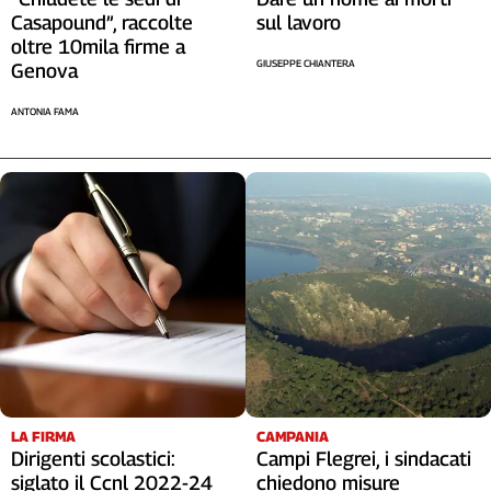
sul lavoro
Casapound”, raccolte
oltre 10mila firme a
GIUSEPPE CHIANTERA
Genova
ANTONIA FAMA
LA FIRMA
CAMPANIA
Dirigenti scolastici:
Campi Flegrei, i sindacati
siglato il Ccnl 2022-24
chiedono misure