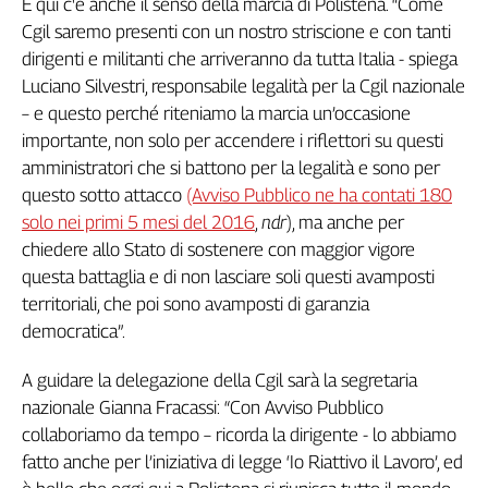
E qui c'è anche il senso della marcia di Polistena. “Come
Liguria
Cgil saremo presenti con un nostro striscione e con tanti
Lombardia
dirigenti e militanti che arriveranno da tutta Italia - spiega
Marche
Luciano Silvestri, responsabile legalità per la Cgil nazionale
Piemonte
– e questo perché riteniamo la marcia un’occasione
Puglia
importante, non solo per accendere i riflettori su questi
Sardegna
amministratori che si battono per la legalità e sono per
Sicilia
questo sotto attacco
(Avviso Pubblico ne ha contati 180
Toscana
solo nei primi 5 mesi del 2016
,
ndr
), ma anche per
Trentino
chiedere allo Stato di sostenere con maggior vigore
Umbria
questa battaglia e di non lasciare soli questi avamposti
Valle
territoriali, che poi sono avamposti di garanzia
D'Aosta
democratica”.
Veneto
A guidare la delegazione della Cgil sarà la segretaria
Archivio
Storico
nazionale Gianna Fracassi: “Con Avviso Pubblico
1955-
collaboriamo da tempo – ricorda la dirigente - lo abbiamo
2014
fatto anche per l’iniziativa di legge ‘Io Riattivo il Lavoro’, ed