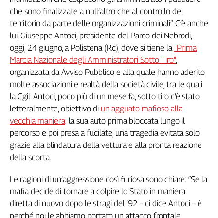
Genova,
che sono finalizzate a null’altro che al controllo del
il
territorio da parte delle organizzazioni criminali”. C’è anche
sangue
lui, Giuseppe Antoci, presidente del Parco dei Nebrodi,
della
oggi, 24 giugno, a Polistena (Rc), dove si tiene la
"Prima
ragione
Marcia Nazionale degli Amministratori Sotto Tiro"
,
120
organizzata da Avviso Pubblico e alla quale hanno aderito
anni
molte associazioni e realtà della società civile, tra le quali
Cgil
la Cgil. Antoci, poco più di un mese fa, sotto tiro c’è stato
Collettiva
Academy
letteralmente, obiettivo di
un agguato mafioso alla
vecchia maniera
: la sua auto prima bloccata lungo il
Collettiva
percorso e poi presa a fucilate, una tragedia evitata solo
Play
grazie alla blindatura della vettura e alla pronta reazione
Rubriche
della scorta.
Collettiva
Talk
Le ragioni di un’aggressione così furiosa sono chiare: “Se la
La
mafia decide di tornare a colpire lo Stato in maniera
settimana
diretta di nuovo dopo le stragi del ‘92 – ci dice Antoci – è
Collettiva
perché noi le abbiamo portato un attacco frontale,