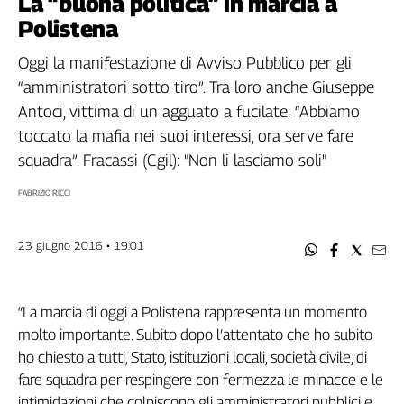
La “buona politica” in marcia a
Filcams
Polistena
Filctem
Fillea
Oggi la manifestazione di Avviso Pubblico per gli
Filt
“amministratori sotto tiro”. Tra loro anche Giuseppe
Fiom
Antoci, vittima di un agguato a fucilate: “Abbiamo
Fisac
toccato la mafia nei suoi interessi, ora serve fare
Flai
squadra”. Fracassi (Cgil): "Non li lasciamo soli"
Flc
FABRIZIO RICCI
Fp
Nidil
Slc
23 giugno 2016 • 19:01
Spi
Inca
“La marcia di oggi a Polistena rappresenta un momento
Caaf
molto importante. Subito dopo l’attentato che ho subito
Speciali
ho chiesto a tutti, Stato, istituzioni locali, società civile, di
fare squadra per respingere con fermezza le minacce e le
G8
intimidazioni che colpiscono gli amministratori pubblici e
di