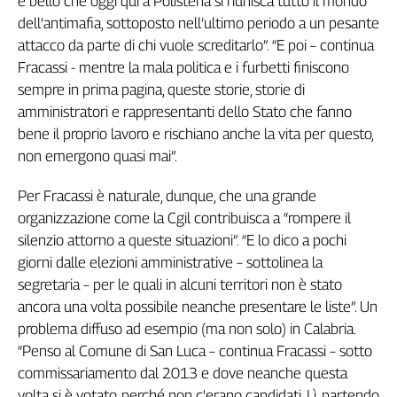
è bello che oggi qui a Polistena si riunisca tutto il mondo
Cerca
dell’antimafia, sottoposto nell’ultimo periodo a un pesante
attacco da parte di chi vuole screditarlo”. “E poi – continua
Fracassi - mentre la mala politica e i furbetti finiscono
Contatti
sempre in prima pagina, queste storie, storie di
amministratori e rappresentanti dello Stato che fanno
La
bene il proprio lavoro e rischiano anche la vita per questo,
non emergono quasi mai”.
redazione
Per Fracassi è naturale, dunque, che una grande
Newsletter
organizzazione come la Cgil contribuisca a “rompere il
silenzio attorno a queste situazioni”. “E lo dico a pochi
Social
giorni dalle elezioni amministrative – sottolinea la
segretaria – per le quali in alcuni territori non è stato
ancora una volta possibile neanche presentare le liste”. Un
problema diffuso ad esempio (ma non solo) in Calabria.
“Penso al Comune di San Luca – continua Fracassi – sotto
commissariamento dal 2013 e dove neanche questa
volta si è votato, perché non c'erano candidati. Lì, partendo