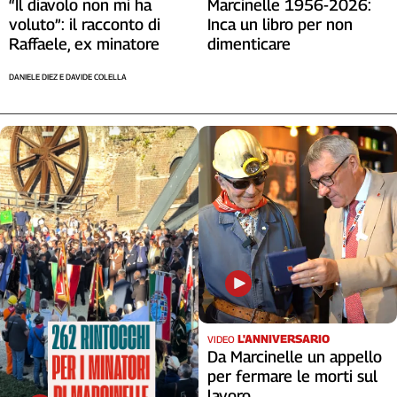
“Il diavolo non mi ha
Marcinelle 1956-2026:
voluto”: il racconto di
Inca un libro per non
Raffaele, ex minatore
dimenticare
DANIELE DIEZ E DAVIDE COLELLA
L'ANNIVERSARIO
VIDEO
Da Marcinelle un appello
per fermare le morti sul
lavoro