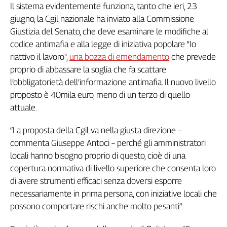
Il sistema evidentemente funziona, tanto che ieri, 23
L'Italia
giugno, la Cgil nazionale ha inviato alla Commissione
nel
Giustizia del Senato, che deve esaminare le modifiche al
Lavoro
codice antimafia e alla legge di iniziativa popolare "Io
Territori
riattivo il lavoro",
una bozza di emendamento
che prevede
proprio di abbassare la soglia che fa scattare
Abruzzo-
l’obbligatorietà dell’informazione antimafia. Il nuovo livello
Molise
proposto è 40mila euro, meno di un terzo di quello
Alto
Adige
attuale.
Basilicata
“La proposta della Cgil va nella giusta direzione –
Calabria
commenta Giuseppe Antoci – perché gli amministratori
Campania
locali hanno bisogno proprio di questo, cioè di una
Emilia-
copertura normativa di livello superiore che consenta loro
Romagna
di avere strumenti efficaci senza doversi esporre
Friuli
Venezia
necessariamente in prima persona, con iniziative locali che
Giulia
possono comportare rischi anche molto pesanti”.
Lazio