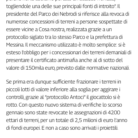
Girasoli
togliendole una delle sue principali fonti di introito”. Il
Il
presidente del Parco dei Nebrodi si riferisce alla revoca di
Sassolino
numerose concessioni di terreni a persone sospettate di
Linea
essere vicine a Cosa nostra, realizzata grazie a un
Economica
protocollo siglato tra lo stesso Parco e la prefettura di
Tech
Messina. Il meccanismo utilizzato è molto semplice: si è
It
Easy
esteso l'obbligo per i concessionari dei terreni demaniali di
presentare il certificato antimafia anche al di sotto del
Inserti
valore di 150mila euro, previsto dalle normative nazionali.
Idea
Se prima era dunque sufficiente frazionare i terreni in
Diffusa
piccoli lotti di valore inferiore alla soglia per aggirare i
InFlai
controlli, grazie al “protocollo Antoci” il giocattolo si è
Le
rotto. Con questo nuovo sistema di verifiche lo scorso
trasmissioni
gennaio sono state revocate le assegnazioni di 4200
tv
ettari di terreni, per un totale di 2,5 milioni di euro l’anno
Work
di fondi europei. E non a caso sono arrivati i proiettili.
in
Progress