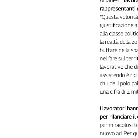
Albanesi,
i lavor
Filcams
rappresentanti d
Filctem
"
Questa volontà n
Fillea
giustificazione a
Filt
alla classe polit
Fiom
la realtà della z
Fisac
buttare nella sp
Flai
nel fare sul terr
Flc
lavorative che di
Fp
assistendo è ridi
Nidil
chiude il polo pa
Slc
una cifra di 2 mi
Spi
Inca
I lavoratori hann
Caaf
per rilanciare il
Speciali
per miracolosi t
G8
nuovo ad. Per qu
di