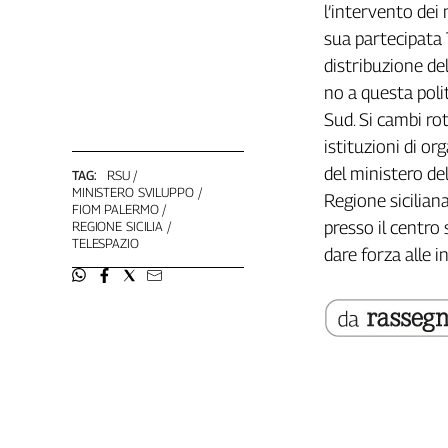
l’intervento dei
Genova,
sua partecipata 
il
sangue
distribuzione de
della
no a questa polit
ragione
Sud. Si cambi rot
120
istituzioni di or
anni
del ministero de
Cgil
TAG:
RSU
MINISTERO SVILUPPO
Regione sicilian
Collettiva
FIOM PALERMO
Academy
presso il centro 
REGIONE SICILIA
TELESPAZIO
dare forza alle i
Collettiva
Play
Rubriche
Collettiva
Talk
La
settimana
Collettiva