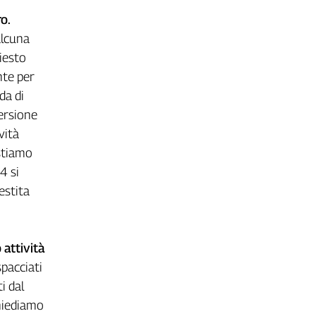
ro.
alcuna
hiesto
nte per
da di
ersione
vità
 stiamo
4 si
estita
 attività
spacciati
i dal
chiediamo