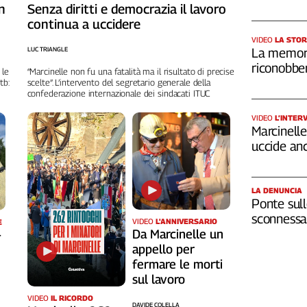
n
Senza diritti e democrazia il lavoro
continua a uccidere
VIDEO
LA STOR
LUC TRIANGLE
La memori
riconobber
 le
“Marcinelle non fu una fatalità ma il risultato di precise
tb:
scelte”. L’intervento del segretario generale della
confederazione internazionale dei sindacati ITUC
VIDEO
L’INTER
Marcinelle,
uccide an
LA DENUNCIA
Ponte sull
sconnessa 
VIDEO
L'ANNIVERSARIO
E
Da Marcinelle un
-
appello per
fermare le morti
sul lavoro
VIDEO
IL RICORDO
DAVIDE COLELLA