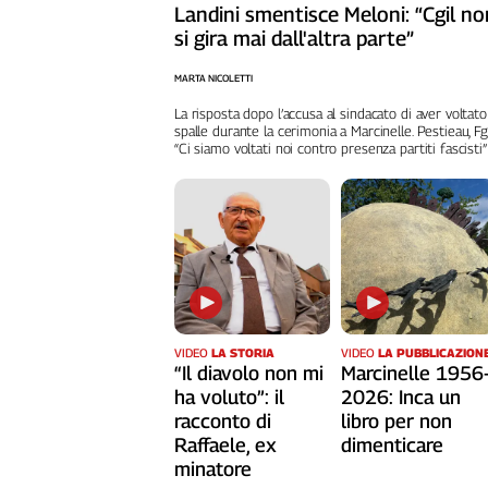
Landini smentisce Meloni: “Cgil no
L'Italia
si gira mai dall'altra parte”
nel
Lavoro
MARTA NICOLETTI
La risposta dopo l’accusa al sindacato di aver voltato
Territori
spalle durante la cerimonia a Marcinelle. Pestieau, Fg
“Ci siamo voltati noi contro presenza partiti fascisti”
Abruzzo-
Molise
Alto
Adige
Basilicata
Calabria
Campania
Emilia-
VIDEO
LA STORIA
VIDEO
LA PUBBLICAZION
Romagna
“Il diavolo non mi
Marcinelle 1956
Friuli
ha voluto”: il
2026: Inca un
Venezia
racconto di
libro per non
Giulia
Raffaele, ex
dimenticare
Lazio
minatore