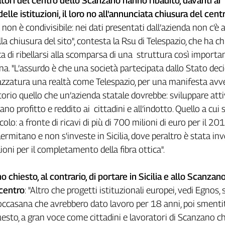
atori
del centro dello Scanzano hanno ribadito, davanti ai
elle istituzioni, il loro no all'annunciata chiusura del cent
on è condivisibile: nei dati presentati dall’azienda non c’è 
lla chiusura del sito", contesta la Rsu di Telespazio, che ha c
ica di ribellarsi alla scomparsa di una struttura così importa
ona. "L’assurdo è che una società partecipata dallo Stato deci
azzatura una realtà come Telespazio, per una manifesta avv
itorio quello che un’azienda statale dovrebbe: sviluppare atti
ano profitto e reddito ai cittadini e all’indotto. Quello a cui
colo: a fronte di ricavi di più di 700 milioni di euro per il 201
lermitano e non s'investe in Sicilia, dove peraltro è stata inv
lioni per il completamento della fibra ottica".
o chiesto, al contrario, di portare in Sicilia e allo Scanzano
 centro
: "Altro che progetti istituzionali europei, vedi Egnos, 
occasana che avrebbero dato lavoro per 18 anni, poi smentit
esto, a gran voce come cittadini e lavoratori di Scanzano 