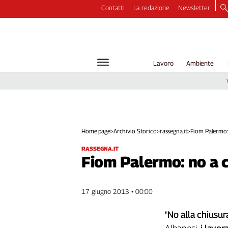
Contatti
La redazione
Newsletter
Video
Podcast
Dirette
Lavoro
Ambiente
Longform
Copertine
Economia
Lavoro
Ambiente
Home page
>
Archivio Storico
>
rassegna.it
>
Fiom Palermo: 
Diritti
RASSEGNA.IT
Welfare
Fiom Palermo: no a c
Italia
Internazionale
17 giugno 2013 • 00:00
Culture
"
No alla chiusur
Categorie