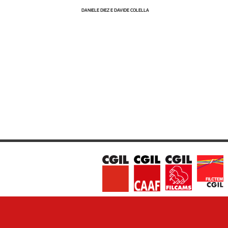
Liguria
DANIELE DIEZ E DAVIDE COLELLA
Lombardia
Marche
Piemonte
Puglia
Sardegna
Sicilia
Toscana
Trentino
Umbria
Valle
D'Aosta
Veneto
Archivio
Storico
1955-
2014