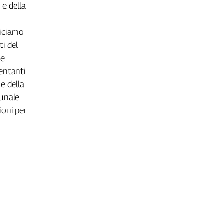
 e della
"Diciamo
ti del
le
sentanti
e della
munale
ioni per