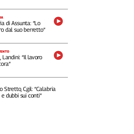
IA
a di Assunta: “Lo
o dal suo berretto”
VENTO
 Landini: “Il lavoro
cora”
o Stretto, Cgil: “Calabria
e dubbi sui conti”