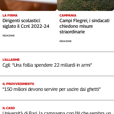
LA FIRMA
CAMPANIA
Dirigenti scolastici:
Campi Flegrei, i sindacati
siglato il Ccnl 2022-24
chiedono misure
straordinarie
REDAZIONE
REDAZIONE
L’ALLARME
Cgil: “Una follia spendere 22 miliardi in armi”
IL PROVVEDIMENTO
“150 milioni devono servire per uscire dai ghetti”
IL CASO
Università di Bari, la campagna con l’AI che sembra un