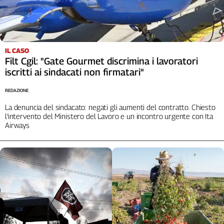
Liguria
Lombardia
Marche
Piemonte
IL CASO
Puglia
Filt Cgil: "Gate Gourmet discrimina i lavoratori
Sardegna
iscritti ai sindacati non firmatari"
Sicilia
REDAZIONE
Toscana
La denuncia del sindacato: negati gli aumenti del contratto. Chiesto
Trentino
l'intervento del Ministero del Lavoro e un incontro urgente con Ita
Umbria
Airways
Valle
D'Aosta
Veneto
Archivio
Storico
1955-
2014