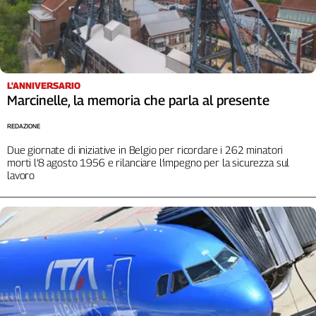
L'Italia
nel
Lavoro
Territori
L'ANNIVERSARIO
Marcinelle, la memoria che parla al presente
Abruzzo-
Molise
REDAZIONE
Alto
Adige
Due giornate di iniziative in Belgio per ricordare i 262 minatori
morti l’8 agosto 1956 e rilanciare l’impegno per la sicurezza sul
Basilicata
lavoro
Calabria
Campania
Emilia-
Romagna
Friuli
Venezia
Giulia
Lazio