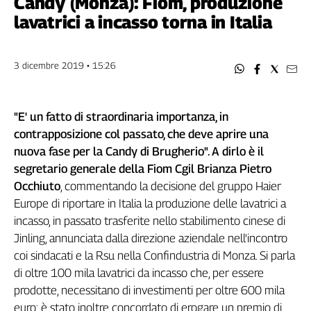
Candy (Monza): Fiom, produzione
Filcams
lavatrici a incasso torna in Italia
Filctem
Fillea
Filt
3 dicembre 2019 • 15:26
Fiom
Fisac
"E' un fatto di straordinaria importanza, in
Flai
contrapposizione col passato, che deve aprire una
Flc
nuova fase per la Candy di Brugherio". A dirlo è il
Fp
segretario generale della Fiom Cgil Brianza Pietro
Nidil
Occhiuto
, commentando la decisione del gruppo Haier
Slc
Europe di riportare in Italia la produzione delle lavatrici a
Spi
incasso, in passato trasferite nello stabilimento cinese di
Inca
Jinling, annunciata dalla direzione aziendale nell'incontro
Caaf
coi sindacati e la Rsu nella Confindustria di Monza. Si parla
di oltre 100 mila lavatrici da incasso che, per essere
Speciali
prodotte, necessitano di investimenti per oltre 600 mila
G8
euro; è stato inoltre concordato di erogare un premio di
di