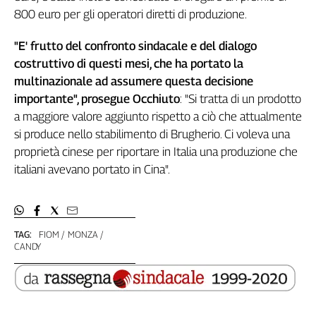
800 euro per gli operatori diretti di produzione.
Genova,
il
sangue
"E' frutto del confronto sindacale e del dialogo
della
costruttivo di questi mesi, che ha portato la
ragione
multinazionale ad assumere questa decisione
120
importante", prosegue Occhiuto
: "Si tratta di un prodotto
anni
a maggiore valore aggiunto rispetto a ciò che attualmente
Cgil
si produce nello stabilimento di Brugherio. Ci voleva una
Collettiva
proprietà cinese per riportare in Italia una produzione che
Academy
italiani avevano portato in Cina".
Collettiva
Play
Rubriche
TAG:
FIOM
MONZA
Collettiva
CANDY
Talk
La
settimana
Collettiva