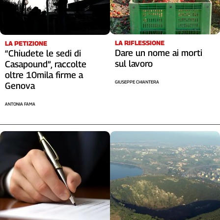
Cerca
LA RIFLESSIONE
LA PETIZIONE
Contatti
Dare un nome ai morti
“Chiudete le sedi di
sul lavoro
Casapound”, raccolte
La
oltre 10mila firme a
GIUSEPPE CHIANTERA
Genova
redazione
ANTONIA FAMA
Newsletter
Social