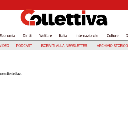
Economia
Diritti
Welfare
Italia
Internazionale
Culture
D
VIDEO
PODCAST
ISCRIVITI ALLA NEWSLETTER
ARCHIVIO STORICO
omalie del lav...