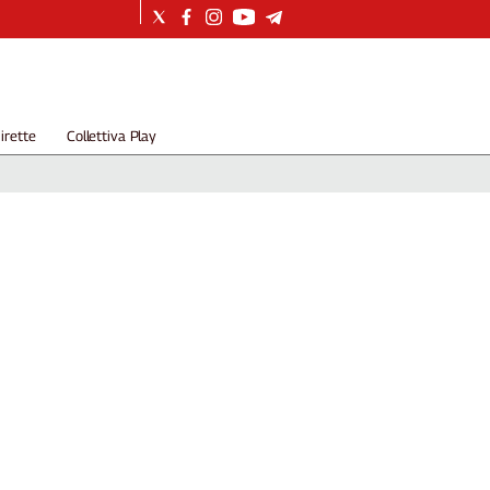
irette
Collettiva Play