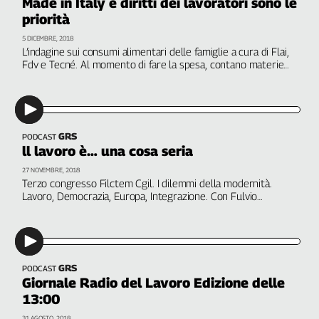
Made in Italy e diritti dei lavoratori sono le
priorità
5 DICEMBRE, 2018
L’indagine sui consumi alimentari delle famiglie a cura di Flai,
Fdv e Tecné. Al momento di fare la spesa, contano materie
prime e provenienza. La condizione del lavoratore è parte
integrante della qualità. Fammoni (Fdv): ricerca innovativa e
impegnativa
GRS
PODCAST
ll lavoro è… una cosa seria
27 NOVEMBRE, 2018
Terzo congresso Filctem Cgil. I dilemmi della modernità.
Lavoro, Democrazia, Europa, Integrazione. Con Fulvio
Fammoni, Fdv; Pietro Folena, giornalista; Giulio Giorello,
Università di Milano; Giuseppe Provenzano, Svimez; Giuseppe
Sabella, Think-In
GRS
PODCAST
Giornale Radio del Lavoro Edizione delle
13:00
31 AGOSTO, 2018