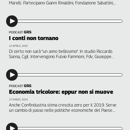
Marelli. Partecipano Gianni Rinaldini, Fondazione Sabattini;
Cerca
Davide Bubbico, Università di Salerno; Francesco Pirone,
sociologo; delegate e delegati degli stabilimenti
dell’automotive
Contatti
GRS
PODCAST
I conti non tornano
La
12 APRILE, 2019
Di certo non sarà “un anno bellissimo”. In studio Riccardo
redazione
Sanna, Cgil. Intervengono Fulvio Fammoni, Fdv; Giuseppe
Travaglini, Università di Urbino; Elena Granaglia, Università
Newsletter
Roma Tre; Luca Bianchi Svimez. A cura di Roberta Lisi
Social
GRS
PODCAST
Economia tricolore: eppur non si muove
27 MARZO, 2019
Anche Confindustria stima crescita zero per il 2019. Serve
un cambio di passo nelle politiche economiche del Paese.
Con Fulvio Fammoni, FDV e Rinaldo Gianola, Strisciarossa. A
cura di Martina Toti