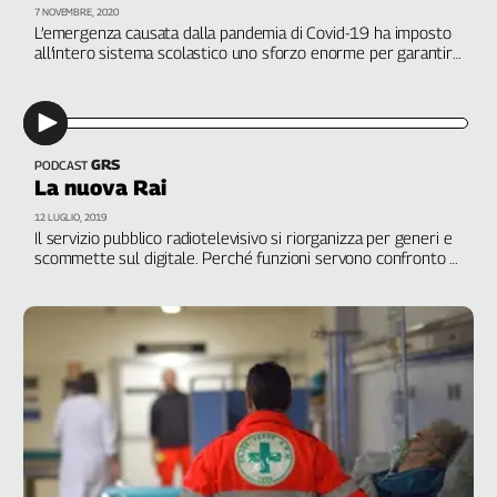
Girasoli
7 NOVEMBRE, 2020
L’emergenza causata dalla pandemia di Covid-19 ha imposto
Il
all’intero sistema scolastico uno sforzo enorme per garantire
Sassolino
il proseguimento di tutte le attività, con numerose criticità
Linea
sul lavoro degli insegnanti, alimentando le diseguaglianze
Economica
esistenti. Lo rivela un’indagine condotta a livello nazionale da
Flc Cgil e Fondazione Di Vittorio
Tech
It
GRS
PODCAST
La nuova Rai
Easy
12 LUGLIO, 2019
Inserti
Il servizio pubblico radiotelevisivo si riorganizza per generi e
scommette sul digitale. Perché funzioni servono confronto e
Idea
partecipazione. Interviene Fulvio Fammoni, Fondazione Di
Diffusa
Vittorio. A cura di Martina Toti
InFlai
Le
trasmissioni
tv
Work
in
Progress