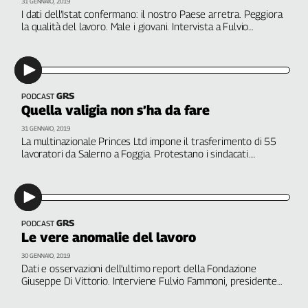
31 GENNAIO, 2019
I dati dell’Istat confermano: il nostro Paese arretra. Peggiora
la qualità del lavoro. Male i giovani. Intervista a Fulvio
Fammoni, presidente FDV. A cura di Martina Toti
GRS
PODCAST
Quella valigia non s’ha da fare
31 GENNAIO, 2019
La multinazionale Princes Ltd impone il trasferimento di 55
lavoratori da Salerno a Foggia. Protestano i sindacati.
Pesante l’impatto sociale. Intervista a Carmine Franzese, Flai
Cgil Napoli
GRS
PODCAST
Le vere anomalie del lavoro
30 GENNAIO, 2019
Dati e osservazioni dell'ultimo report della Fondazione
Giuseppe Di Vittorio. Interviene Fulvio Fammoni, presidente
FDV