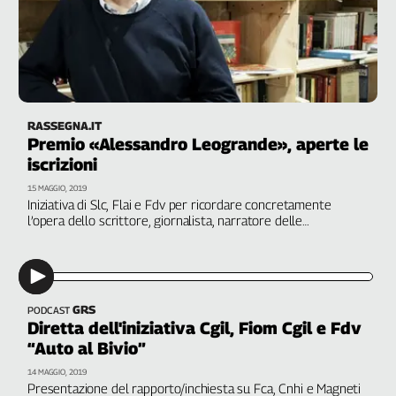
Liguria
Lombardia
Marche
Piemonte
Puglia
Sardegna
RASSEGNA.IT
Premio «Alessandro Leogrande», aperte le
Sicilia
iscrizioni
Toscana
Trentino
15 MAGGIO, 2019
Iniziativa di Slc, Flai e Fdv per ricordare concretamente
Umbria
l’opera dello scrittore, giornalista, narratore delle
Valle
contraddizioni della nostra epoca, prematuramente
scomparso il 26 novembre 2017. Ci sono 5mila euro in palio,
D'Aosta
il bando scade il 30 giugno
Veneto
GRS
PODCAST
Archivio
Diretta dell'iniziativa Cgil, Fiom Cgil e Fdv
Storico
1955-
“Auto al Bivio”
2014
14 MAGGIO, 2019
Presentazione del rapporto/inchiesta su Fca, Cnhi e Magneti