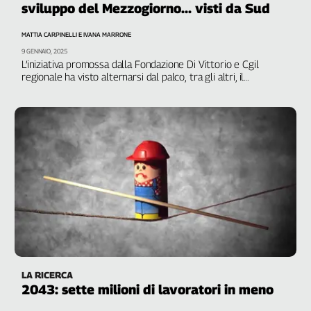
sviluppo del Mezzogiorno... visti da Sud
Filcams
Filctem
MATTIA CARPINELLI E IVANA MARRONE
Fillea
9 GENNAIO, 2025
Filt
L’iniziativa promossa dalla Fondazione Di Vittorio e Cgil
regionale ha visto alternarsi dal palco, tra gli altri, il
Fiom
segretario Cgil Napoli e Campania, Nicola Ricci, Luca Bianchi,
Fisac
direttore generale Svimez, Francesco Sinopoli, presidente
Fondazione Di Vittorio, e il segretario Cgil nazionale,
Flai
Christian Ferrari. Il video racconto
Flc
Fp
Nidil
Slc
Spi
Inca
Caaf
Speciali
LA RICERCA
2043: sette milioni di lavoratori in meno
G8
di