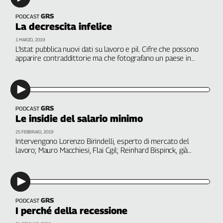
GRS
PODCAST
La decrescita infelice
1 MARZO, 2019
L’Istat pubblica nuovi dati su lavoro e pil. Cifre che possono
apparire contraddittorie ma che fotografano un paese in
forte arretramento. Interviene Fulvio Fammoni, presidente
Fondazione Di Vittorio. A cura di Martina Toti
GRS
PODCAST
Le insidie del salario minimo
25 FEBBRAIO, 2019
Intervengono Lorenzo Birindelli, esperto di mercato del
lavoro; Mauro Macchiesi, Flai Cgil; Reinhard Bispinck, già
direttore dell'Istituto di ricerche economiche e sociali della
Fondazione Boeckler; Giulia Guida, Filt Cgil. In studio Salvo
Leonardi, Fdv
GRS
PODCAST
I perché della recessione