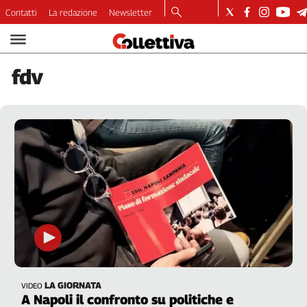
Contatti
La redazione
Newsletter
Video
Podcast
fdv
Dirette
Longform
Copertine
Economia
Lavoro
Ambiente
Diritti
Welfare
Italia
Internazionale
Culture
LA GIORNATA
VIDEO
Categorie
A Napoli il confronto su politiche e