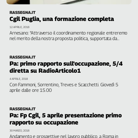
RASSEGNA.IT
Cgil Puglia, una formazione completa
12 APRILE, 2018
Arnesano: "Attraverso il coordinamento regionale entreremo
nel merito della nostra proposta politica, supportata da
argomenti tecnici e operativi. Da sempre, facciamo tanta
formazione, di tipo confederale, condivisa, in rete e nello
stesso tempo locale"
RASSEGNA.IT
Pa: primo rapporto sull'occupazione, 5/4
diretta su RadioArticolo1
4 APRILE, 2018
Con Fammoni, Sorrentino, Treves e Scacchetti. Giovedì 5
aprile dalle ore 15.00
RASSEGNA.IT
Pa: Fp Cgil, 5 aprile presentazione primo
rapporto su occupazione
30 MARZO, 2018
Andamento e prospettive nel lavoro pubblico, a Roma in