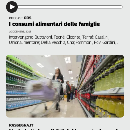
GRS
PODCAST
I consumi alimentari delle famiglie
10 DICEMBRE, 2018
Intervengono Buttaroni, Tecné; Ciconte, Terra!; Casalini,
Unionalimentare; Della Vecchia, Cna; Fammoni, Fdv; Gardini,
Confcooperative; Giansanti, Confagricoltura; Prandini,
Coldiretti; Scordamaglia, Federalimentare; Scanavino, Cia
RASSEGNA.IT