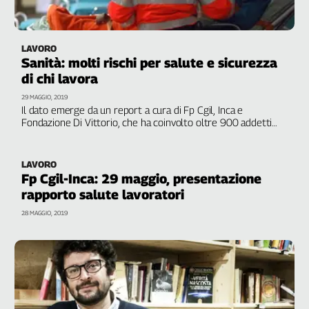
L'Italia
nel
Lavoro
LAVORO
Sanità: molti rischi per salute e sicurezza
Territori
di chi lavora
Abruzzo-
29 MAGGIO, 2019
Il dato emerge da un report a cura di Fp Cgil, Inca e
Molise
Fondazione Di Vittorio, che ha coinvolto oltre 900 addetti
Alto
del sistema sanitario con un'anzianità elevata. Tra i soggetti
Adige
più esposti, gli infermieri, gli ausiliari e i tecnici
Basilicata
LAVORO
Fp Cgil-Inca: 29 maggio, presentazione
Calabria
rapporto salute lavoratori
Campania
28 MAGGIO, 2019
Emilia-
Romagna
Friuli
Venezia
Giulia
Lazio