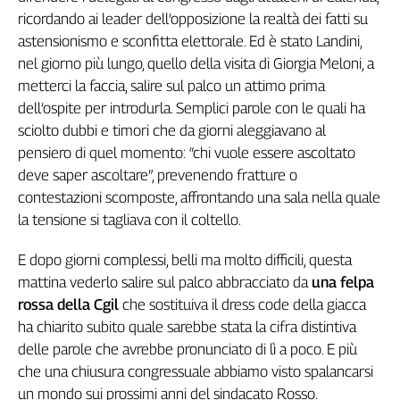
ricordando ai leader dell’opposizione la realtà dei fatti su
Genova,
il
astensionismo e sconfitta elettorale. Ed è stato Landini,
sangue
nel giorno più lungo, quello della visita di Giorgia Meloni, a
della
metterci la faccia, salire sul palco un attimo prima
ragione
dell’ospite per introdurla. Semplici parole con le quali ha
120
sciolto dubbi e timori che da giorni aleggiavano al
anni
pensiero di quel momento: “chi vuole essere ascoltato
Cgil
deve saper ascoltare”, prevenendo fratture o
Collettiva
contestazioni scomposte, affrontando una sala nella quale
Academy
la tensione si tagliava con il coltello.
Collettiva
Play
E dopo giorni complessi, belli ma molto difficili, questa
Rubriche
mattina vederlo salire sul palco abbracciato da
una felpa
Collettiva
rossa della Cgil
che sostituiva il dress code della giacca
Talk
ha chiarito subito quale sarebbe stata la cifra distintiva
La
delle parole che avrebbe pronunciato di lì a poco. E più
settimana
che una chiusura congressuale abbiamo visto spalancarsi
Collettiva
un mondo sui prossimi anni del sindacato Rosso.