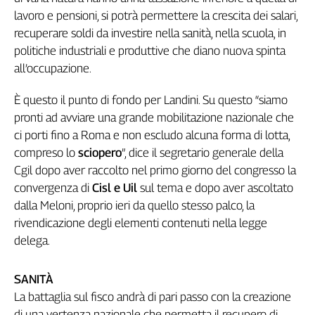
Liguria
lavoro e pensioni, si potrà permettere la crescita dei salari,
Lombardia
recuperare soldi da investire nella sanità, nella scuola, in
Marche
politiche industriali e produttive che diano nuova spinta
Piemonte
all’occupazione.
Puglia
Sardegna
È questo il punto di fondo per Landini. Su questo “siamo
Sicilia
pronti ad avviare una grande mobilitazione nazionale che
Toscana
ci porti fino a Roma e non escludo alcuna forma di lotta,
Trentino
compreso lo
sciopero
”, dice il segretario generale della
Umbria
Cgil dopo aver raccolto nel primo giorno del congresso la
Valle
convergenza di
Cisl e Uil
sul tema e dopo aver ascoltato
D'Aosta
dalla Meloni, proprio ieri da quello stesso palco, la
Veneto
rivendicazione degli elementi contenuti nella legge
delega.
Archivio
Storico
1955-
SANITÀ
2014
La battaglia sul fisco andrà di pari passo con la creazione
di una vertenza nazionale che permetta il recupero di