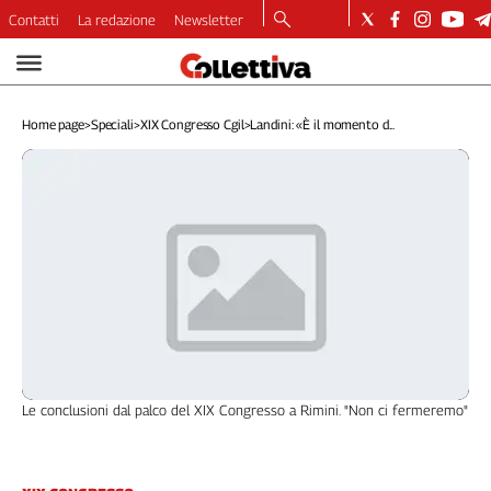
Contatti
La redazione
Newsletter
Video
Podcast
Home page
>
Speciali
>
XIX Congresso Cgil
>
Landini: «È il momento d...
Dirette
Longform
Copertine
Economia
Lavoro
Ambiente
Diritti
Welfare
Italia
Internazionale
Le conclusioni dal palco del XIX Congresso a Rimini. "Non ci fermeremo"
Culture
Categorie