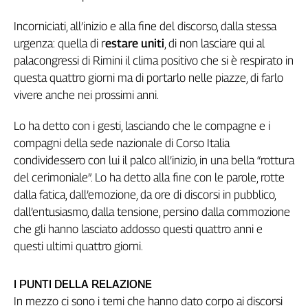
Girasoli
Il
Incorniciati, all’inizio e alla fine del discorso, dalla stessa
Sassolino
urgenza: quella di r
estare uniti
, di non lasciare qui al
Linea
palacongressi di Rimini il clima positivo che si è respirato in
Economica
questa quattro giorni ma di portarlo nelle piazze, di farlo
Tech
vivere anche nei prossimi anni.
It
Easy
Lo ha detto con i gesti, lasciando che le compagne e i
compagni della sede nazionale di Corso Italia
Inserti
condividessero con lui il palco all’inizio, in una bella “rottura
Idea
del cerimoniale”. Lo ha detto alla fine con le parole, rotte
Diffusa
dalla fatica, dall’emozione, da ore di discorsi in pubblico,
InFlai
dall’entusiasmo, dalla tensione, persino dalla commozione
che gli hanno lasciato addosso questi quattro anni e
Le
trasmissioni
questi ultimi quattro giorni.
tv
Work
I PUNTI DELLA RELAZIONE
in
In mezzo ci sono i temi che hanno dato corpo ai discorsi
Progress