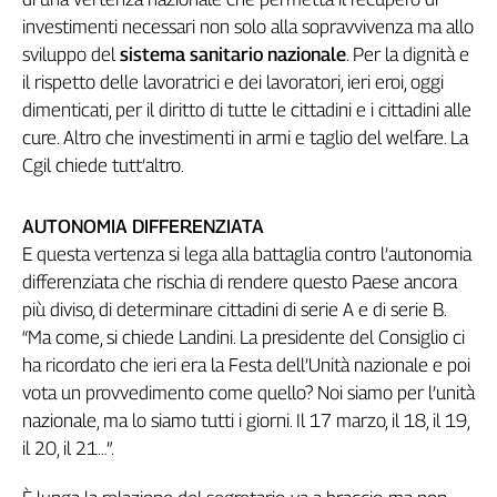
Cerca
investimenti necessari non solo alla sopravvivenza ma allo
sviluppo del
sistema sanitario nazionale
. Per la dignità e
il rispetto delle lavoratrici e dei lavoratori, ieri eroi, oggi
Contatti
dimenticati, per il diritto di tutte le cittadini e i cittadini alle
cure. Altro che investimenti in armi e taglio del welfare. La
La
Cgil chiede tutt’altro.
redazione
AUTONOMIA DIFFERENZIATA
Newsletter
E questa vertenza si lega alla battaglia contro l’autonomia
differenziata che rischia di rendere questo Paese ancora
più diviso, di determinare cittadini di serie A e di serie B.
Social
“Ma come, si chiede Landini. La presidente del Consiglio ci
ha ricordato che ieri era la Festa dell’Unità nazionale e poi
vota un provvedimento come quello? Noi siamo per l’unità
nazionale, ma lo siamo tutti i giorni. Il 17 marzo, il 18, il 19,
il 20, il 21…”.