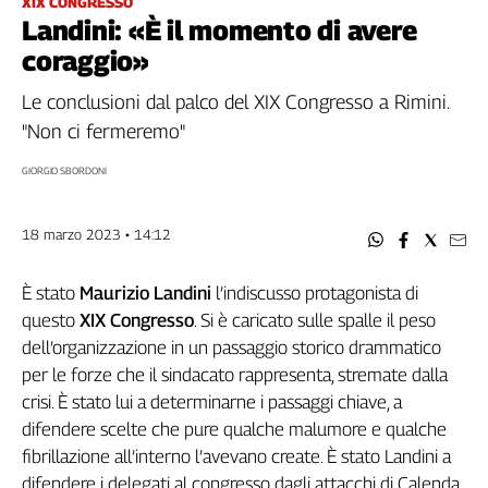
XIX CONGRESSO
Filcams
Landini: «È il momento di avere
Filctem
coraggio»
Fillea
Filt
Le conclusioni dal palco del XIX Congresso a Rimini.
Fiom
"Non ci fermeremo"
Fisac
GIORGIO SBORDONI
Flai
Flc
18 marzo 2023 • 14:12
Fp
Nidil
È stato
Maurizio Landini
l’indiscusso protagonista di
Slc
questo
XIX Congresso
. Si è caricato sulle spalle il peso
Spi
dell’organizzazione in un passaggio storico drammatico
Inca
per le forze che il sindacato rappresenta, stremate dalla
Caaf
crisi. È stato lui a determinarne i passaggi chiave, a
Speciali
difendere scelte che pure qualche malumore e qualche
fibrillazione all’interno l’avevano create. È stato Landini a
G8
difendere i delegati al congresso dagli attacchi di Calenda,
di