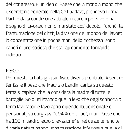
del congresso. E un’idea di Paese che, a mano a mano che
L'Italia
il segretario generale della Cgil parlava, prendeva forma.
nel
Lavoro
Partire dalla condizione attuale in cui chi per vivere ha
bisogno di lavorare non è mai stato così debole. Perché “la
Territori
frantumazione dei diritti, la divisione del mondo del lavoro,
la concentrazione in poche mani della ricchezza” sono i
Abruzzo-
Molise
cancri di una società che sta rapidamente tornando
Alto
indietro.
Adige
Basilicata
FISCO
Calabria
Per questo la battaglia sul
fisco
diventa centrale. A sentire
Campania
l’enfasi e il peso che Maurizio Landini carica su questo
Emilia-
tema si capisce che la considera la madre di tutte le
Romagna
battaglie. Solo utilizzando quella leva che oggi schiaccia a
Friuli
terra lavoratori e lavoratrici dipendenti, pensionate e
Venezia
pensionati, su cui grava “il 94% dell’Irpef, in un Paese che
Giulia
ha 100 miliardi di euro di evasione” e nel quale le rendite
Lazio
di varia natura hanno unna tassazione inferiore a quella di