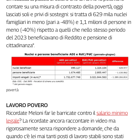
contare su una misura di contrasto della povertà, oggi
L'Italia
nel
lasciati soli e privi di sostegni: si tratta di 629 mila nuclei
Lavoro
famigliari in meno (pari a -48%) e 1,1 milioni di persone in
meno (-40%) rispetto a quelli che nello stesso periodo
Territori
del 2023 beneficiavano di Reddito e pensione di
Abruzzo-
cittadinanza".
Molise
Alto
Adige
Basilicata
Calabria
Campania
povertà
Emilia-
Romagna
LAVORO POVERO
Friuli
Ricordate Meloni far le barricate contro il
salario minimo
Venezia
legale
? La ricordate ancora raccontare in video ma
Giulia
rigorosamente senza rispondere a domande, che da
Lazio
quando c’è lei mai tanti posti di lavoro stabili sono stati