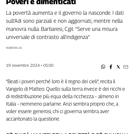
Poveri e dimenticati
Filcams
Filctem
La povertà aumenta e il governo la nasconde. I dati
Fillea
sull’Adi sono parziali e non aggiornati, mentre nella
Filt
manovra nulla. Barbaresi, Cgil: “Serve una misura
Fiom
universale di contrasto all’indigenza”
Fisac
ROBERTA LISI
Flai
Flc
19 novembre 2024 • 05:00
Fp
Nidil
“Beati i poveri perché loro è il regno dei cieli”, recita il
Slc
Vangelo di Matteo. Quello sulla terra invece è dei ricchi e
Spi
di redistribuzione più equa della ricchezza – almeno in
Inca
Italia – nemmeno parlarne. Anzi sembra proprio che, a
Caaf
voler essere generosi, chi ci governa sembra aver
Speciali
accantonato la questione.
G8
di