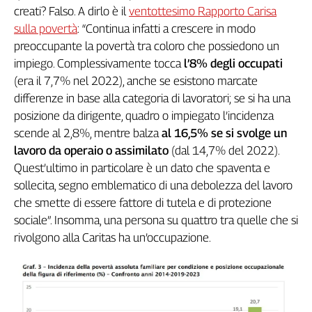
Liguria
creati? Falso. A dirlo è il
ventottesimo Rapporto Carisa
Lombardia
sulla povertà
: “Continua infatti a crescere in modo
Marche
preoccupante la povertà tra coloro che possiedono un
Piemonte
impiego. Complessivamente tocca
l’8% degli occupati
Puglia
(era il 7,7% nel 2022), anche se esistono marcate
Sardegna
differenze in base alla categoria di lavoratori; se si ha una
Sicilia
posizione da dirigente, quadro o impiegato l’incidenza
Toscana
scende al 2,8%, mentre balza
al 16,5% se si svolge un
Trentino
lavoro da operaio o assimilato
(dal 14,7% del 2022).
Quest’ultimo in particolare è un dato che spaventa e
Umbria
sollecita, segno emblematico di una debolezza del lavoro
Valle
D'Aosta
che smette di essere fattore di tutela e di protezione
Veneto
sociale”. Insomma, una persona su quattro tra quelle che si
rivolgono alla Caritas ha un’occupazione.
Archivio
Storico
1955-
2014