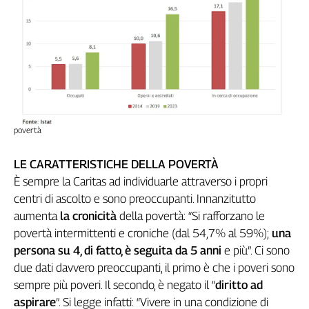
Cerca
Contatti
La
redazione
povertà
Newsletter
LE CARATTERISTICHE DELLA POVERTÀ
È sempre la Caritas ad individuarle attraverso i propri
Social
centri di ascolto e sono preoccupanti. Innanzitutto
aumenta
la cronicità
della povertà: “Si rafforzano le
povertà intermittenti e croniche (dal 54,7% al 59%);
una
persona su 4, di fatto, è seguita da 5 anni
e più”. Ci sono
due dati davvero preoccupanti, il primo è che i poveri sono
sempre più poveri. Il secondo, è negato il “
diritto ad
aspirare
”. Si legge infatti: “Vivere in una condizione di