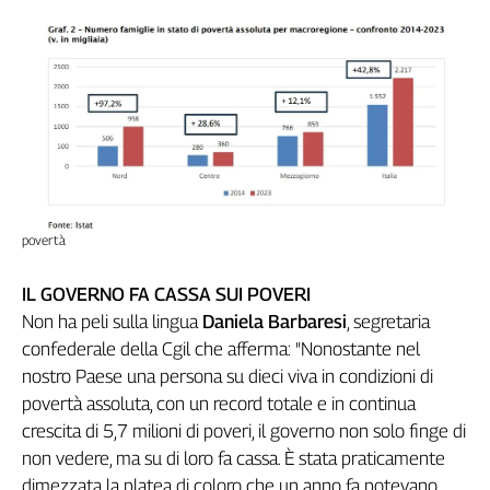
Girasoli
Il
Sassolino
Linea
Economica
Tech
It
Easy
Inserti
povertà
Idea
Diffusa
IL GOVERNO FA CASSA SUI POVERI
InFlai
Non ha peli sulla lingua
Daniela Barbaresi
, segretaria
confederale della Cgil che afferma: "Nonostante nel
Le
nostro Paese una persona su dieci viva in condizioni di
trasmissioni
tv
povertà assoluta, con un record totale e in continua
crescita di 5,7 milioni di poveri, il governo non solo finge di
Work
non vedere, ma su di loro fa cassa. È stata praticamente
in
dimezzata la platea di coloro che un anno fa potevano
Progress