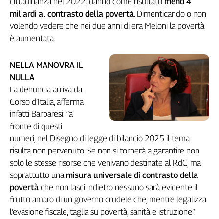
cittadinanza nel 2022: danno come risultato
meno 4
miliardi al contrasto della povertà
. Dimenticando o non
volendo vedere che nei due anni di era Meloni la povertà
è aumentata.
NELLA MANOVRA IL
NULLA
La denuncia arriva da
Corso d’Italia, afferma
infatti Barbaresi: “a
fronte di questi
numeri, nel Disegno di legge di bilancio 2025 il tema
risulta non pervenuto. Se non si tornerà a garantire non
solo le stesse risorse che venivano destinate al RdC, ma
soprattutto una
misura universale di contrasto della
povertà
che non lasci indietro nessuno sarà evidente il
frutto amaro di un governo crudele che, mentre legalizza
l’evasione fiscale, taglia su povertà, sanità e istruzione”.