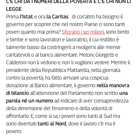
C’È CHI DÀ I NUMERI DELLA POVERTÀ E C’È CHI NON LI
Genova,
LEGGE
il
Prima
l’Istat
e
ora
la Caritas
: di cos’altro ha bisogno il
sangue
governo per scoprire che nel nostro Paese ci sono tanti
della
poveri quanto mai prima?
Sfiorano i sei milioni
, sono bimbi
ragione
e bimbe e sono lavoratori e lavoratrici, il cui reddito è
120
anni
talmente basso da costringerli a rivolgersi alle mense
Cgil
caritatevoli o al banco alimentare. Meloni, Giorgetti e
Collettiva
Calderoni non li vedono e non li vogliono vedere. Mentre il
Academy
presidente della Repubblica Mattarella, nella giornata
contro la povertà, ha fatto arrivare una cospicua
Collettiva
donazione al Banco alimentare, il governo
nella manovra
Play
Rubriche
di bilancio
all’attenzione del Parlamento non scritto
una
parola né un numero
ad indicare di aver consapevolezza
Collettiva
della dimensione del fenomeno e della volontà di
Talk
affrontarlo. E, come si sa, i poveri sono tanti al Sud ma
La
sono diventati
tanti
al Nord
,
dove il lavoro c’è ma è
settimana
Collettiva
povero.