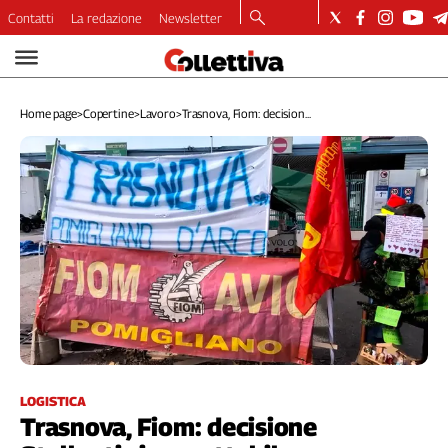
Contatti
La redazione
Newsletter
Video
Podcast
Home page
>
Copertine
>
Lavoro
>
Trasnova, Fiom: decision...
Dirette
Longform
Copertine
Economia
Lavoro
Ambiente
Diritti
Welfare
Italia
Internazionale
Culture
LOGISTICA
Trasnova, Fiom: decisione
Categorie