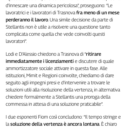
d’innescare una dinamica pericolosa”, proseguono: “Le
Genova,
il
lavoratrici e i lavoratori di Trasnova
fra meno di un mese
sangue
perderanno il lavoro
. Una simile decisione da parte di
della
Stellantis non è utile a risolvere una questione tanto
ragione
complicata come quella che vede coinvolti questi
120
lavoratori”.
anni
Cgil
Lodi e D’Alessio chiedono a Trasnova di “
ritirare
Collettiva
immediatamente i licenziamenti
e discutere di quale
Academy
ammortizzatore sociale attivare in questa fase. Alle
istituzioni, Mimit e Regioni coinvolte, chiediamo di dare
Collettiva
Play
seguito agli impegni presi e d’intervenire a trovare le
Rubriche
soluzioni utili alla risoluzione della vertenza, in alternativa
Collettiva
chiedere formalmente a Stellantis una proroga della
Talk
commessa in attesa di una soluzione praticabile”.
La
settimana
I due esponenti Fiom così concludono: “Il tempo stringe e
Collettiva
la
soluzione della vertenza è ancora lontana
. È chiaro