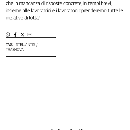
Girasoli
che in mancanza di risposte concrete, in tempi brevi,
Il
insieme alle lavoratrici e i lavoratori riprenderemo tutte le
Sassolino
iniziative di lotta”.
Linea
Economica
Tech
It
TAG:
STELLANTIS
Easy
TRASNOVA
Inserti
Idea
Diffusa
InFlai
Le
trasmissioni
tv
Work
in
Progress