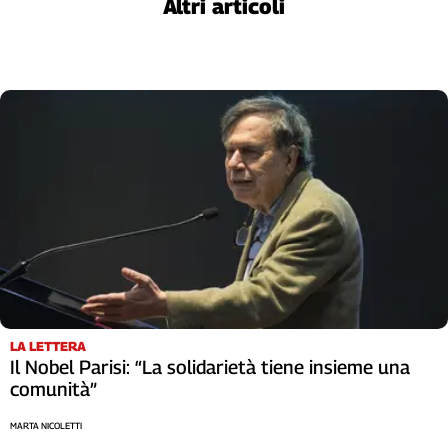
Altri articoli
L'Italia
nel
Lavoro
Territori
Abruzzo-
Molise
Alto
Adige
Basilicata
Calabria
Campania
Emilia-
Romagna
LA LETTERA
Friuli
Il Nobel Parisi: “La solidarietà tiene insieme una
Venezia
comunità”
Giulia
Lazio
MARTA NICOLETTI