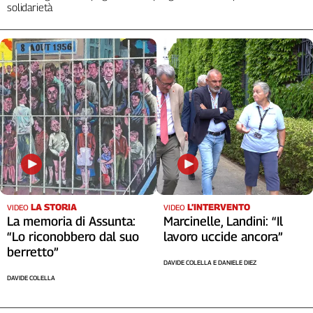
solidarietà
Cerca
Contatti
La
redazione
Newsletter
Social
LA STORIA
L’INTERVENTO
VIDEO
VIDEO
La memoria di Assunta:
Marcinelle, Landini: “Il
“Lo riconobbero dal suo
lavoro uccide ancora”
berretto”
DAVIDE COLELLA E DANIELE DIEZ
DAVIDE COLELLA