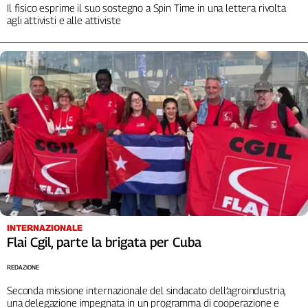
Liguria
Il fisico esprime il suo sostegno a Spin Time in una lettera rivolta
agli attivisti e alle attiviste
Lombardia
Marche
Piemonte
Puglia
Sardegna
Sicilia
Toscana
Trentino
Umbria
Valle
D'Aosta
Veneto
INTERNAZIONALE
Flai Cgil, parte la brigata per Cuba
Archivio
Storico
1955-
REDAZIONE
2014
Seconda missione internazionale del sindacato dell’agroindustria,
una delegazione impegnata in un programma di cooperazione e