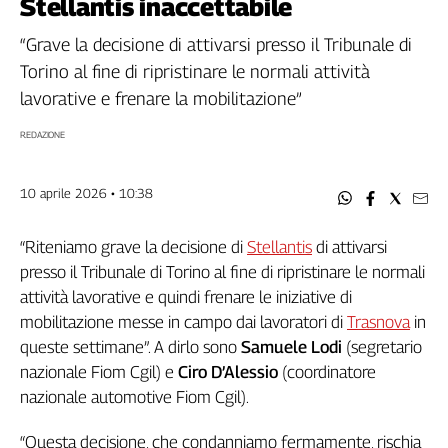
Stellantis inaccettabile
Filcams
Filctem
“Grave la decisione di attivarsi presso il Tribunale di
Fillea
Torino al fine di ripristinare le normali attività
Filt
lavorative e frenare la mobilitazione”
Fiom
REDAZIONE
Fisac
Flai
10 aprile 2026 • 10:38
Flc
Fp
“Riteniamo grave la decisione di
Stellantis
di attivarsi
Nidil
presso il Tribunale di Torino al fine di ripristinare le normali
Slc
attività lavorative e quindi frenare le iniziative di
Spi
mobilitazione messe in campo dai lavoratori di
Trasnova
in
Inca
queste settimane”. A dirlo sono
Samuele Lodi
(segretario
Caaf
nazionale Fiom Cgil) e
Ciro D’Alessio
(coordinatore
Speciali
nazionale automotive Fiom Cgil).
G8
“Questa decisione, che condanniamo fermamente, rischia
di