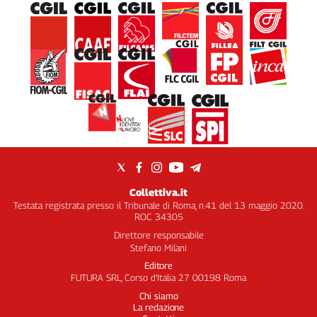
Collettiva.it
Testata registrata presso il Tribunale di Roma, n.41 del 13 maggio 2020.
ROC 34305
Direttore responsabile
Stefano Milani
Editore
FUTURA SRL, Corso d’Italia 27 00198 Roma
Chi siamo
La redazione