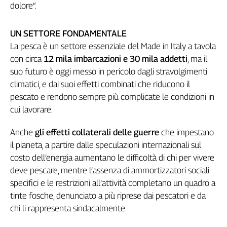
Liguria
dolore”.
Lombardia
Marche
UN SETTORE FONDAMENTALE
Piemonte
La pesca è un settore essenziale del Made in Italy a tavola
Puglia
con circa
12 mila imbarcazioni e 30 mila addetti
, ma il
Sardegna
suo futuro è oggi messo in pericolo dagli stravolgimenti
Sicilia
climatici, e dai suoi effetti combinati che riducono il
Toscana
pescato e rendono sempre più complicate le condizioni in
Trentino
cui lavorare.
Umbria
Anche
gli effetti collaterali delle guerre
che impestano
Valle
il pianeta, a partire dalle speculazioni internazionali sul
D'Aosta
costo dell’energia aumentano le difficoltà di chi per vivere
Veneto
deve pescare, mentre l’assenza di ammortizzatori sociali
Archivio
specifici e le restrizioni all’attività completano un quadro a
Storico
tinte fosche, denunciato a più riprese dai pescatori e da
1955-
2014
chi li rappresenta sindacalmente.