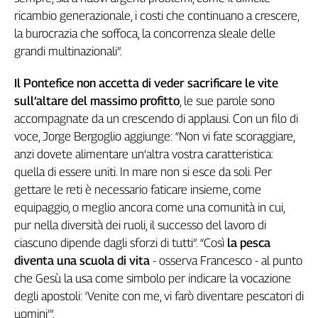
Girasoli
ricambio generazionale, i costi che continuano a crescere,
Il
la burocrazia che soffoca, la concorrenza sleale delle
Sassolino
grandi multinazionali”.
Linea
Economica
Il Pontefice non accetta di veder sacrificare le vite
Tech
sull’altare del massimo profitto
, le sue parole sono
It
accompagnate da un crescendo di applausi. Con un filo di
Easy
voce, Jorge Bergoglio aggiunge: “Non vi fate scoraggiare,
Inserti
anzi dovete alimentare un’altra vostra caratteristica:
quella di essere uniti. In mare non si esce da soli. Per
Idea
Diffusa
gettare le reti è necessario faticare insieme, come
InFlai
equipaggio, o meglio ancora come una comunità in cui,
pur nella diversità dei ruoli, il successo del lavoro di
Le
ciascuno dipende dagli sforzi di tutti”. “Così
la pesca
trasmissioni
diventa una scuola di vita
- osserva Francesco - al punto
tv
che Gesù la usa come simbolo per indicare la vocazione
Work
degli apostoli: ‘Venite con me, vi farò diventare pescatori di
in
uomini’”.
Progress