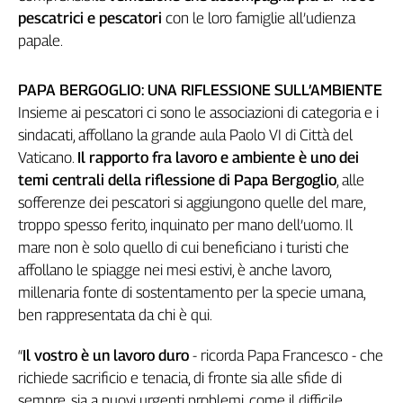
pescatrici e pescatori
con le loro famiglie all’udienza
Genova,
il
papale.
sangue
della
PAPA BERGOGLIO: UNA RIFLESSIONE SULL’AMBIENTE
ragione
Insieme ai pescatori ci sono le associazioni di categoria e i
120
sindacati, affollano la grande aula Paolo VI di Città del
anni
Cgil
Vaticano.
Il rapporto fra lavoro e ambiente è uno dei
temi centrali della riflessione di Papa Bergoglio
, alle
Collettiva
Academy
sofferenze dei pescatori si aggiungono quelle del mare,
troppo spesso ferito, inquinato per mano dell’uomo. Il
Collettiva
mare non è solo quello di cui beneficiano i turisti che
Play
affollano le spiagge nei mesi estivi, è anche lavoro,
Rubriche
millenaria fonte di sostentamento per la specie umana,
Collettiva
ben rappresentata da chi è qui.
Talk
La
“
Il vostro è un lavoro duro
- ricorda Papa Francesco - che
settimana
richiede sacrificio e tenacia, di fronte sia alle sfide di
Collettiva
sempre, sia a nuovi urgenti problemi, come il difficile