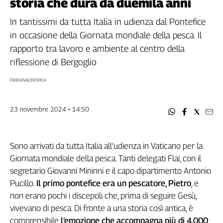
storia che dura da duemila anni
Filcams
Filctem
In tantissimi da tutta Italia in udienza dal Pontefice
Fillea
in occasione della Giornata mondiale della pesca. Il
Filt
rapporto tra lavoro e ambiente al centro della
Fiom
riflessione di Bergoglio
Fisac
FRIDA NACINOVICH
Flai
Flc
23 novembre 2024 • 14:50
Fp
Nidil
Slc
Sono arrivati da tutta Italia all’udienza in Vaticano per la
Spi
Giornata mondiale della pesca. Tanti delegati Flai, con il
Inca
segretario Giovanni Mininni e il capo dipartimento Antonio
Caaf
Pucillo.
Il primo pontefice era un pescatore, Pietro
, e
non erano pochi i discepoli che, prima di seguire Gesù,
Speciali
vivevano di pesca. Di fronte a una storia così antica, è
G8
comprensibile
l’emozione che accompagna più di 4.000
di