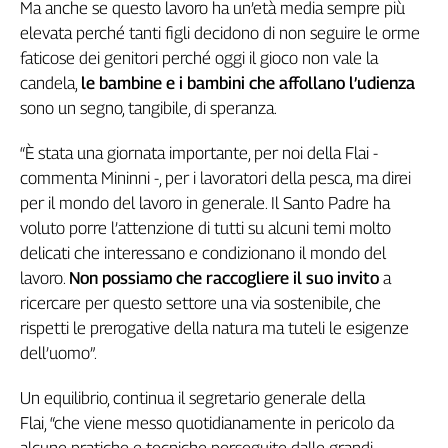
Ma anche se questo lavoro ha un’età media sempre più
Cerca
elevata perché tanti figli decidono di non seguire le orme
faticose dei genitori perché oggi il gioco non vale la
candela,
le bambine e i bambini che affollano l’udienza
Contatti
sono un segno, tangibile, di speranza.
La
“È stata una giornata importante, per noi della Flai -
redazione
commenta Mininni -, per i lavoratori della pesca, ma direi
per il mondo del lavoro in generale. Il Santo Padre ha
Newsletter
voluto porre l’attenzione di tutti su alcuni temi molto
delicati che interessano e condizionano il mondo del
lavoro.
Non possiamo che raccogliere il suo invito
a
Social
ricercare per questo settore una via sostenibile, che
rispetti le prerogative della natura ma tuteli le esigenze
dell’uomo”.
Un equilibrio, continua il segretario generale della
Flai, “che viene messo quotidianamente in pericolo da