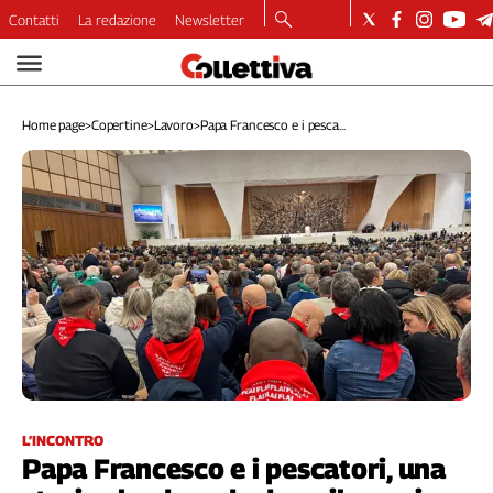
Contatti
La redazione
Newsletter
Video
Podcast
Home page
>
Copertine
>
Lavoro
>
Papa Francesco e i pesca...
Dirette
Longform
Copertine
Economia
Lavoro
Ambiente
Diritti
Welfare
Italia
Internazionale
Culture
L’INCONTRO
Papa Francesco e i pescatori, una
Categorie