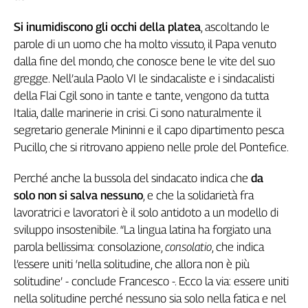
L'Italia
Si inumidiscono gli occhi della platea
, ascoltando le
nel
parole di un uomo che ha molto vissuto, il Papa venuto
Lavoro
dalla fine del mondo, che conosce bene le vite del suo
Territori
gregge. Nell’aula Paolo VI le sindacaliste e i sindacalisti
della Flai Cgil sono in tante e tante, vengono da tutta
Abruzzo-
Molise
Italia, dalle marinerie in crisi. Ci sono naturalmente il
Alto
segretario generale Mininni e il capo dipartimento pesca
Adige
Pucillo, che si ritrovano appieno nelle prole del Pontefice.
Basilicata
Perché anche la bussola del sindacato indica che
da
Calabria
solo non si salva nessuno
, e che la solidarietà fra
Campania
lavoratrici e lavoratori è il solo antidoto a un modello di
Emilia-
sviluppo insostenibile. “La lingua latina ha forgiato una
Romagna
parola bellissima: consolazione,
consolatio
, che indica
Friuli
Venezia
l’essere uniti ‘nella solitudine, che allora non è più
Giulia
solitudine’ - conclude Francesco -. Ecco la via: essere uniti
Lazio
nella solitudine perché nessuno sia solo nella fatica e nel